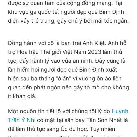
được sự quan tâm của cộng đồng mạng. Tại
Giấy phép xuất bản số 110/GP - BTTTT cấp ngày 24.3.2020
khu vực ga quốc tế, người đẹp quê Bình Định
© 2003-2026 Bản quyền thuộc về Báo Thanh Niên. Cấm sao
chép dưới mọi hình thức nếu không có sự chấp thuận bằng văn
diện váy trẻ trung, gây chú ý bởi mái tóc ngắn.
bản. Phát triển bởi ePi Technologies, JSC.
Đồng hành với cô là bạn trai Anh Kiệt. Anh hỗ
trợ Hoa hậu Thế giới Việt Nam 2023 làm thủ
tục, đẩy hành lý vào cửa an ninh. Đây cũng là
lần hiếm hoi người đẹp quê Bình Định xuất
hiện sau ba tháng "ở ẩn" vì vướng ồn ào liên
quan đến phát ngôn nên gây tò mò cho không
ít khán giả.
Một nguồn tin tiết lộ với chúng tôi lý do
Huỳnh
Trần Ý Nhi
có mặt tại sân bay Tân Sơn Nhất là
để làm thủ tục sang Úc du học. Tuy nhiên