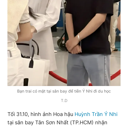
Đọc Thanh Niên trên điện thoại
Theo dõi báo trên
Hotline
Liên hệ quảng cáo
0906 645 777
0908 780 404
Bạn trai có mặt tại sân bay để tiễn Ý Nhi đi du học
Đặt báo
Quảng cáo
RSS
Tòa soạn
Chính sách bảo
T.D
Tổng biên tập: Nguyễn Ngọc Toàn
Phó tổng biên tập thường trực: Hải Thành
Tối 31.10, hình ảnh Hoa hậu
Huỳnh Trần Ý Nhi
Phó tổng biên tập: Lâm Hiếu Dũng
Phó tổng biên tập: Trần Việt Hưng
tại sân bay Tân Sơn Nhất (TP.HCM) nhận
Tổng thư ký tòa soạn: Đức Trung