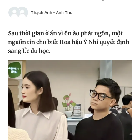
Chuyên mục khác
Thạch Anh
-
Anh Thư
Tin đã xem
Chào ngày mới
Tin 24h
Đăng xuất
Sau thời gian ở ẩn vì ồn ào phát ngôn, một
Tin thị trường
Tin 360
nguồn tin cho biết Hoa hậu Ý Nhi quyết định
sang Úc du học.
Video
Magazine
Sản phẩm khác
Tiện ích
Bạn cần biết
Thông tin tòa soạn
Liên hệ quảng cáo