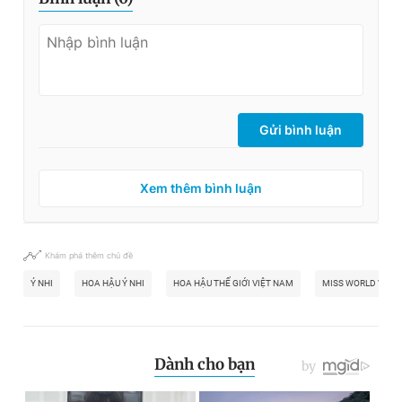
Gửi bình luận
Xem thêm bình luận
Khám phá thêm chủ đề
Ý NHI
HOA HẬU Ý NHI
HOA HẬU THẾ GIỚI VIỆT NAM
MISS WORLD VIET