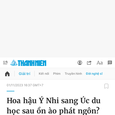
Giải trí
Kết nối
Phim
Truyền hình
Đời nghệ sĩ
QUẢNG CÁO
ĐẶT BÁO
01/11/2023 16:37 GMT+7
Thông tin tài khoản
Hoa hậu Ý Nhi sang Úc du
Đổi mật khẩu
Chuyên mục
học sau ồn ào phát ngôn?
Tin đã lưu