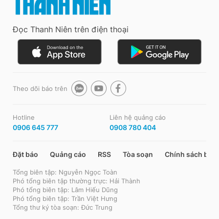
Đọc Thanh Niên trên điện thoại
Theo dõi báo trên
Hotline
Liên hệ quảng cáo
0906 645 777
0908 780 404
Đặt báo
Quảng cáo
RSS
Tòa soạn
Chính sách bảo
Tổng biên tập: Nguyễn Ngọc Toàn
Phó tổng biên tập thường trực: Hải Thành
Phó tổng biên tập: Lâm Hiếu Dũng
Phó tổng biên tập: Trần Việt Hưng
Tổng thư ký tòa soạn: Đức Trung