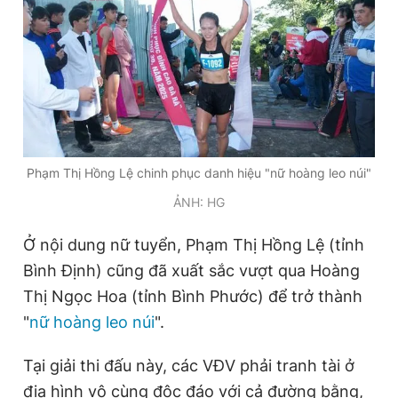
Phạm Thị Hồng Lệ chinh phục danh hiệu "nữ hoàng leo núi"
ẢNH: HG
Ở nội dung nữ tuyển, Phạm Thị Hồng Lệ (tỉnh
Bình Định) cũng đã xuất sắc vượt qua Hoàng
Thị Ngọc Hoa (tỉnh Bình Phước) để trở thành
"
nữ hoàng leo núi
".
Tại giải thi đấu này, các VĐV phải tranh tài ở
địa hình vô cùng độc đáo với cả đường bằng,