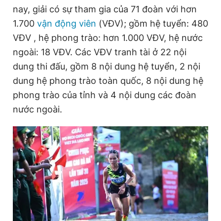
nay, giải có sự tham gia của 71 đoàn với hơn
Giấy phép xuất bản số 110/GP - BTTTT cấp ngày 24.3.2020
© 2003-2026 Bản quyền thuộc về Báo Thanh Niên. Cấm sao
1.700
vận động viên
(VĐV); gồm hệ tuyển: 480
chép dưới mọi hình thức nếu không có sự chấp thuận bằng văn
bản. Phát triển bởi ePi Technologies, JSC.
VĐV , hệ phong trào: hơn 1.000 VĐV, hệ nước
ngoài: 18 VĐV. Các VĐV tranh tài ở 22 nội
dung thi đấu, gồm 8 nội dung hệ tuyển, 2 nội
dung hệ phong trào toàn quốc, 8 nội dung hệ
phong trào của tỉnh và 4 nội dung các đoàn
nước ngoài.