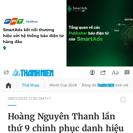
SmartAds kết nối thương
hiệu với hệ thống báo điện tử
hàng đầu
Thể thao
World Cup 2026
Bóng đá
sinh viên
QUẢNG CÁO
ĐẶT BÁO
06/01/2025 12:50 GMT+7
Thông tin tài khoản
Hoàng Nguyên Thanh lần
Đổi mật khẩu
Chuyên mục
thứ 9 chinh phục danh hiệu
Tin đã lưu