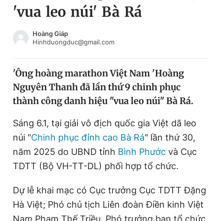
'vua leo núi' Bà Rá
Chuyên mục khác
Tin đã xem
Chào ngày mới
Tin 24h
Hoàng Giáp
Hinhduongduc@gmail.com
Đăng xuất
Tin thị trường
Tin 360
'Ông hoàng marathon Việt Nam 'Hoàng
Nguyên Thanh đã lần thứ 9 chinh phục
Video
Magazine
thành công danh hiệu "vua leo núi" Bà Rá.
Sáng 6.1, tại giải vô địch quốc gia Việt dã leo
Sản phẩm khác
núi "
Chinh phục đỉnh cao Bà Rá
" lần thứ 30,
Tiện ích
Bạn cần biết
năm 2025 do UBND tỉnh
Bình Phước
và Cục
TDTT (Bộ VH-TT-DL) phối hợp tổ chức.
Thông tin tòa soạn
Liên hệ quảng cáo
Dự lễ khai mạc có Cục trưởng Cục TDTT Đặng
Hà Việt; Phó chủ tịch Liên đoàn Điền kinh Việt
Nam Phạm Thế Triều, Phó trưởng ban tổ chức