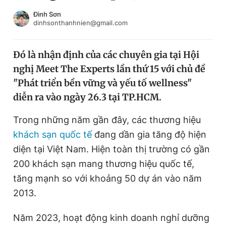
Chuyên mục khác
Đình Sơn
Tin đã xem
dinhsonthanhnien@gmail.com
Chào ngày mới
Tin 24h
Đăng xuất
Đó là nhận định của các chuyên gia tại Hội
Tin thị trường
Tin 360
nghị Meet The Experts lần thứ 15 với chủ đề
"Phát triển bền vững và yếu tố wellness"
Video
Magazine
diễn ra vào ngày 26.3 tại TP.HCM.
Trong những năm gần đây, các thương hiệu
khách sạn quốc tế
đang dần gia tăng độ hiện
Sản phẩm khác
diện tại Việt Nam. Hiện toàn thị trường có gần
Tiện ích
Bạn cần biết
200 khách sạn mang thương hiệu quốc tế,
tăng mạnh so với khoảng 50 dự án vào năm
Thông tin tòa soạn
Liên hệ quảng cáo
2013.
Năm 2023, hoạt động kinh doanh nghỉ dưỡng