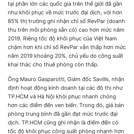
tại phần lớn các quốc gia trên thế giới đã gần
như khôi phục về mức trước đại dịch, với hơn
85% thị trường ghi nhận chỉ số RevPar (doanh
Đọc Thanh Niên trên điện thoại
thu trên mỗi phòng sẵn có) cao hơn mức năm
2019. Riêng tốc độ khôi phục của Việt Nam
chậm hơn khi chỉ số RevPar vẫn thấp hơn mức
năm 2019 khoảng 20%, chủ yếu do công suất
Theo dõi báo trên
khai thác cho thuê phòng còn thấp.
Hotline
Liên hệ quảng cáo
Ông Mauro Gasparotti, Giám đốc Savills, nhận
0906 645 777
0908 780 404
định hoạt động kinh doanh tại các đô thị như
TP.HCM và Hà Nội khôi phục nhanh chóng
Đặt báo
Quảng cáo
RSS
Tòa soạn
Chính sách bảo
hơn các điểm đến ven biển. Trong đó, giá bán
Tổng biên tập: Nguyễn Ngọc Toàn
phòng trung bình đã gần đạt mức trước đại
Phó tổng biên tập thường trực: Hải Thành
Phó tổng biên tập: Lâm Hiếu Dũng
dịch. TP.HCM cũng ghi nhận là điểm đến có
Phó tổng biên tập: Trần Việt Hưng
Tổng thư ký tòa soạn: Đức Trung
tốc độ khôi phục công suất phòng nhanh hơn