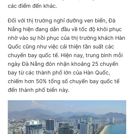
các điểm đến khác.
Giấy phép xuất bản số 110/GP - BTTTT cấp ngày 24.3.2020
© 2003-2026 Bản quyền thuộc về Báo Thanh Niên. Cấm sao
chép dưới mọi hình thức nếu không có sự chấp thuận bằng văn
Đối với thị trường nghỉ dưỡng ven biển, Đà
bản. Phát triển bởi ePi Technologies, JSC.
Nẵng hiện đang dẫn đầu về tốc độ khôi phục
nhờ vào sự hồi phục của thị trường khách Hàn
Quốc cũng như việc cải thiện tần suất các
chuyến bay quốc tế. Hiện nay, trung bình mỗi
ngày Đà Nẵng đón nhận khoảng 25 chuyến
bay từ các thành phố lớn của Hàn Quốc,
chiếm hơn 50% tổng số chuyến bay quốc tế
đến thành phố biển này.