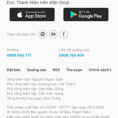
Đọc Thanh Niên trên điện thoại
Theo dõi báo trên
Hotline
Liên hệ quảng cáo
0906 645 777
0908 780 404
Đặt báo
Quảng cáo
RSS
Tòa soạn
Chính sách bảo
Tổng biên tập: Nguyễn Ngọc Toàn
Phó tổng biên tập thường trực: Hải Thành
Phó tổng biên tập: Lâm Hiếu Dũng
Phó tổng biên tập: Trần Việt Hưng
Tổng thư ký tòa soạn: Đức Trung
Giấy phép xuất bản số 110/GP - BTTTT cấp ngày 24.3.2020
© 2003-2026 Bản quyền thuộc về Báo Thanh Niên.
Cấm sao chép dưới mọi hình thức nếu không có sự chấp thuận