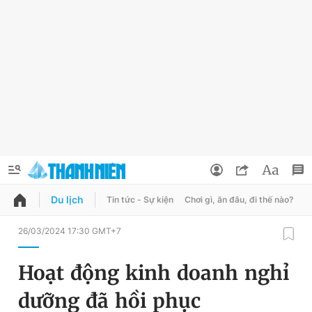
Du lịch
Tin tức - Sự kiện
Chơi gì, ăn đâu, đi thế nào?
B
QUẢNG CÁO
ĐẶT BÁO
26/03/2024 17:30 GMT+7
Thông tin tài khoản
Hoạt động kinh doanh nghỉ
Đổi mật khẩu
Chuyên mục
dưỡng đã hồi phục
Tin đã lưu