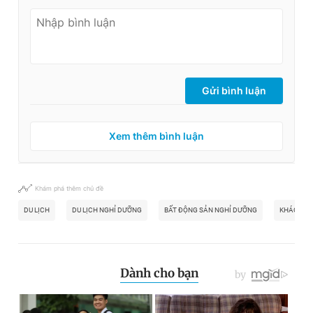
Gửi bình luận
Xem thêm bình luận
Khám phá thêm chủ đề
DU LỊCH
DU LỊCH NGHỈ DƯỠNG
BẤT ĐỘNG SẢN NGHỈ DƯỠNG
KHÁCH S