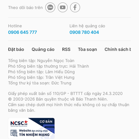
Theo dõi báo trên
Hotline
Liên hệ quảng cáo
0906 645 777
0908 780 404
Đặt báo
Quảng cáo
RSS
Tòa soạn
Chính sách bảo
Tổng biên tập: Nguyễn Ngọc Toàn
Phó tổng biên tập thường trực: Hải Thành
Phó tổng biên tập: Lâm Hiếu Dũng
Phó tổng biên tập: Trần Việt Hưng
Tổng thư ký tòa soạn: Đức Trung
Giấy phép xuất bản số 110/GP - BTTTT cấp ngày 24.3.2020
© 2003-2026 Bản quyền thuộc về Báo Thanh Niên.
Cấm sao chép dưới mọi hình thức nếu không có sự chấp thuận
bằng văn bản.