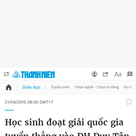
Giáo dục
Tuyển sinh
Chọn nghề - Chọn trường
Du học
QUẢNG CÁO
ĐẶT BÁO
21/04/2015 06:00 GMT+7
Thông tin tài khoản
Học sinh đoạt giải quốc gia
Đổi mật khẩu
Chuyên mục
Tin đã lưu