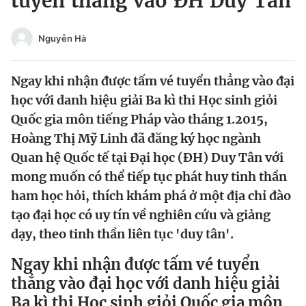
tuyển thẳng vào ĐH Duy Tân
Chuyên mục khác
Tin đã xem
Nguyễn Hà
Chào ngày mới
Tin 24h
Đăng xuất
Ngay khi nhận được tấm vé tuyển thẳng vào đại
Tin thị trường
Tin 360
học với danh hiệu giải Ba kì thi Học sinh giỏi
Quốc gia môn tiếng Pháp vào tháng 1.2015,
Video
Magazine
Hoàng Thị Mỹ Linh đã đăng ký học ngành
Quan hệ Quốc tế tại Đại học (ĐH) Duy Tân với
mong muốn có thể tiếp tục phát huy tinh thần
Sản phẩm khác
ham học hỏi, thích khám phá ở một địa chỉ đào
Tiện ích
Bạn cần biết
tạo đại học có uy tín về nghiên cứu và giảng
dạy, theo tinh thần liên tục 'duy tân'.
Thông tin tòa soạn
Liên hệ quảng cáo
Ngay khi nhận được tấm vé tuyển
thẳng vào đại học với danh hiệu giải
Ba kì thi Học sinh giỏi Quốc gia môn