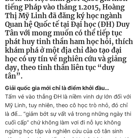
tiếng Pháp vào tháng 1.2015, Hoàng
Thị Mỹ Linh đã đăng ký học ngành
Đọc Thanh Niên trên điện thoại
Quan hệ Quốc tế tại Đại học (ĐH) Duy
Tân với mong muốn có thể tiếp tục
phát huy tinh thần ham học hỏi, thích
khám phá ở một địa chỉ đào tạo đại
học có uy tín về nghiên cứu và giảng
Theo dõi báo trên
dạy, theo tinh thần liên tục “duy
tân”.
Hotline
Liên hệ quảng cáo
0906 645 777
0908 780 404
Giải quốc gia mới chỉ là điểm khởi đầu…
Tấm vé vào thẳng ĐH là niềm vinh dự lớn đối với
Đặt báo
Quảng cáo
RSS
Tòa soạn
Chính sách bảo
Mỹ Linh, tuy nhiên, theo cô học trò nhỏ, đó chỉ
Tổng biên tập: Nguyễn Ngọc Toàn
là để… “giảm bớt sự vất vả trong những ngày thi
Phó tổng biên tập thường trực: Hải Thành
cuối cấp” chứ không làm vơi đi nỗ lực không
Phó tổng biên tập: Lâm Hiếu Dũng
Phó tổng biên tập: Trần Việt Hưng
ngừng học tập và nghiên cứu của cô tân sinh
Tổng thư ký tòa soạn: Đức Trung