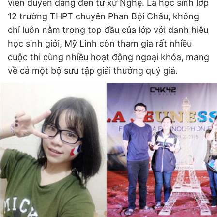
viên duyên dáng đến từ xứ Nghệ. Là học sinh lớp
Giấy phép xuất bản số 110/GP - BTTTT cấp ngày 24.3.2020
12 trường THPT chuyên Phan Bội Châu, không
© 2003-2026 Bản quyền thuộc về Báo Thanh Niên. Cấm sao
chép dưới mọi hình thức nếu không có sự chấp thuận bằng văn
chỉ luôn nằm trong top đầu của lớp với danh hiệu
bản. Phát triển bởi ePi Technologies, JSC.
học sinh giỏi, Mỹ Linh còn tham gia rất nhiều
cuộc thi cùng nhiều hoạt động ngoại khóa, mang
về cả một bộ sưu tập giải thưởng quý giá.