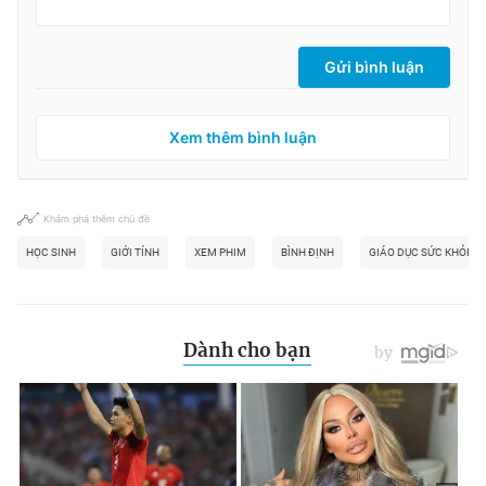
Gửi bình luận
Xem thêm bình luận
Khám phá thêm chủ đề
HỌC SINH
GIỚI TÍNH
XEM PHIM
BÌNH ĐỊNH
GIÁO DỤC SỨC KHỎE V