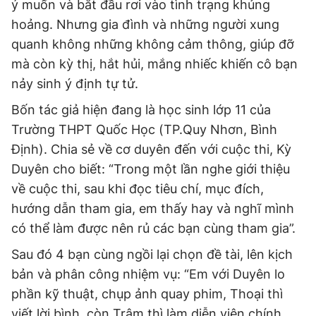
ý muốn và bắt đầu rơi vào tình trạng khủng
Giấy phép xuất bản số 110/GP - BTTTT cấp ngày 24.3.2020
hoảng. Nhưng gia đình và những người xung
© 2003-2026 Bản quyền thuộc về Báo Thanh Niên. Cấm sao
chép dưới mọi hình thức nếu không có sự chấp thuận bằng văn
quanh không những không cảm thông, giúp đỡ
bản. Phát triển bởi ePi Technologies, JSC.
mà còn kỳ thị, hắt hủi, mắng nhiếc khiến cô bạn
nảy sinh ý định tự tử.
Bốn tác giả hiện đang là học sinh lớp 11 của
Trường THPT Quốc Học (TP.Quy Nhơn, Bình
Định). Chia sẻ về cơ duyên đến với cuộc thi, Kỳ
Duyên cho biết: “Trong một lần nghe giới thiệu
về cuộc thi, sau khi đọc tiêu chí, mục đích,
hướng dẫn tham gia, em thấy hay và nghĩ mình
có thể làm được nên rủ các bạn cùng tham gia”.
Sau đó 4 bạn cùng ngồi lại chọn đề tài, lên kịch
bản và phân công nhiệm vụ: “Em với Duyên lo
phần kỹ thuật, chụp ảnh quay phim, Thoại thì
viết lời bình, còn Trâm thì làm diễn viên chính