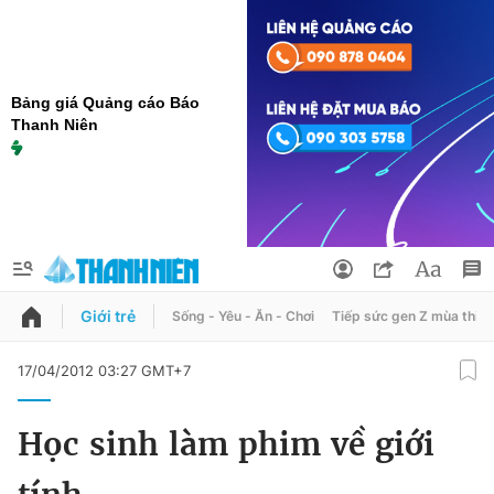
Bảng giá Quảng cáo Báo
Thanh Niên
Giới trẻ
Sống - Yêu - Ăn - Chơi
Tiếp sức gen Z mùa thi
QUẢNG CÁO
ĐẶT BÁO
17/04/2012 03:27 GMT+7
Thông tin tài khoản
Học sinh làm phim về giới
Đổi mật khẩu
Chuyên mục
Tin đã lưu