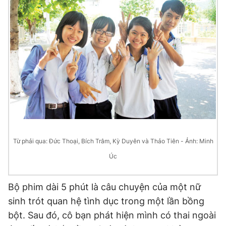
Đọc Thanh Niên trên điện thoại
Theo dõi báo trên
Hotline
Liên hệ quảng cáo
0906 645 777
0908 780 404
Từ phải qua: Đức Thoại, Bích Trâm, Kỳ Duyên và Thảo Tiên - Ảnh: Minh
Úc
Đặt báo
Quảng cáo
RSS
Tòa soạn
Chính sách bảo
Tổng biên tập: Nguyễn Ngọc Toàn
Bộ phim dài 5 phút là câu chuyện của một nữ
Phó tổng biên tập thường trực: Hải Thành
sinh trót quan hệ tình dục trong một lần bồng
Phó tổng biên tập: Lâm Hiếu Dũng
Phó tổng biên tập: Trần Việt Hưng
bột. Sau đó, cô bạn phát hiện mình có thai ngoài
Tổng thư ký tòa soạn: Đức Trung