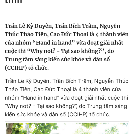
tính
Chuyên mục khác
Tin đã xem
Chào ngày mới
Tin 24h
Trần Lê Kỳ Duyên, Trần Bích Trâm, Nguyễn
Đăng xuất
Thúc Thảo Tiên, Cao Đức Thoại là 4 thành viên
Tin thị trường
Tin 360
của nhóm “Hand in hand” vừa đoạt giải nhất
cuộc thi “Why not? - Tại sao không?”, do
Video
Magazine
Trung tâm sáng kiến sức khỏe và dân số
(CCIHP) tổ chức.
Sản phẩm khác
Trần Lê Kỳ Duyên, Trần Bích Trâm, Nguyễn Thúc
Thảo Tiên, Cao Đức Thoại là 4 thành viên của
Tiện ích
Bạn cần biết
nhóm “Hand in hand” vừa đoạt giải nhất cuộc thi
“Why not? - Tại sao không?”, do Trung tâm sáng
Thông tin tòa soạn
Liên hệ quảng cáo
kiến sức khỏe và dân số (CCIHP) tổ chức.