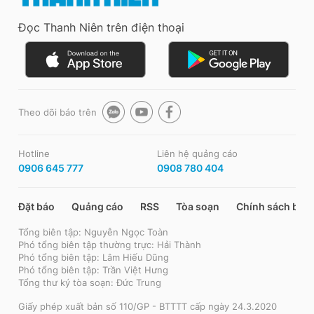
Đọc Thanh Niên trên điện thoại
Theo dõi báo trên
Hotline
Liên hệ quảng cáo
0906 645 777
0908 780 404
Đặt báo
Quảng cáo
RSS
Tòa soạn
Chính sách bảo
Tổng biên tập: Nguyễn Ngọc Toàn
Phó tổng biên tập thường trực: Hải Thành
Phó tổng biên tập: Lâm Hiếu Dũng
Phó tổng biên tập: Trần Việt Hưng
Tổng thư ký tòa soạn: Đức Trung
Giấy phép xuất bản số 110/GP - BTTTT cấp ngày 24.3.2020