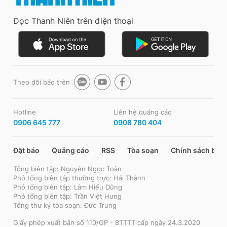
Đọc Thanh Niên trên điện thoại
Theo dõi báo trên
Hotline
Liên hệ quảng cáo
0906 645 777
0908 780 404
Đặt báo
Quảng cáo
RSS
Tòa soạn
Chính sách bảo
Tổng biên tập: Nguyễn Ngọc Toàn
Phó tổng biên tập thường trực: Hải Thành
Phó tổng biên tập: Lâm Hiếu Dũng
Phó tổng biên tập: Trần Việt Hưng
Tổng thư ký tòa soạn: Đức Trung
Giấy phép xuất bản số 110/GP - BTTTT cấp ngày 24.3.2020