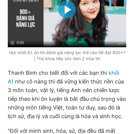
Đọc Thanh Niên trên điện thoại
0:00
Học khối A1, ôn thi đánh giá năng lực thế nào để đạt 900+?
Theo dõi báo trên
| Thủ khoa tiếp sức Gen Z mùa thi
Thanh Bình cho biết đối với các bạn thi
khối
Hotline
Liên hệ quảng cáo
0906 645 777
0908 780 404
A1
như cô nàng thì đã vững kiến thức nền của
3 môn toán, vật lý, tiếng Anh nên chiến lược
Đặt báo
Quảng cáo
RSS
Tòa soạn
Chính sách bảo
tiếp theo khi ôn luyện là bắt đầu chú trọng vào
những môn tiếng Việt, toán tư duy, sau đó là
Tổng biên tập: Nguyễn Ngọc Toàn
Phó tổng biên tập thường trực: Hải Thành
lịch sử, địa lý và cuối cùng là hóa và sinh học.
Phó tổng biên tập: Lâm Hiếu Dũng
Phó tổng biên tập: Trần Việt Hưng
Tổng thư ký tòa soạn: Đức Trung
"Đối với mình sinh, hóa, sử, địa đều đã mất