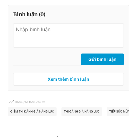
Bình luận (
0
)
Gửi bình luận
Xem thêm bình luận
Khám phá thêm chủ đề
ĐIỂM THI ĐÁNH GIÁ NĂNG LỰC
THI ĐÁNH GIÁ NĂNG LỰC
TIẾP SỨC MÙA THI 