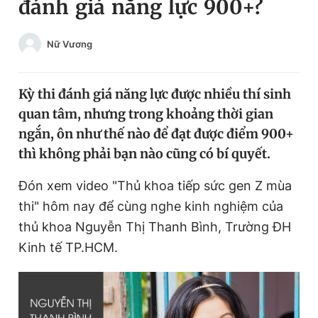
đánh giá năng lực 900+?
Chuyên mục khác
Tin đã xem
Nữ Vương
Chào ngày mới
Tin 24h
Đăng xuất
Tin thị trường
Tin 360
Kỳ thi đánh giá năng lực được nhiều thí sinh
quan tâm, nhưng trong khoảng thời gian
ngắn, ôn như thế nào để đạt được điểm 900+
Video
Magazine
thì không phải bạn nào cũng có bí quyết.
Đón xem video "Thủ khoa tiếp sức gen Z mùa
Sản phẩm khác
thi" hôm nay để cùng nghe kinh nghiệm của
Tiện ích
Bạn cần biết
thủ khoa Nguyễn Thị Thanh Bình, Trường ĐH
Kinh tế TP.HCM.
Thông tin tòa soạn
Liên hệ quảng cáo