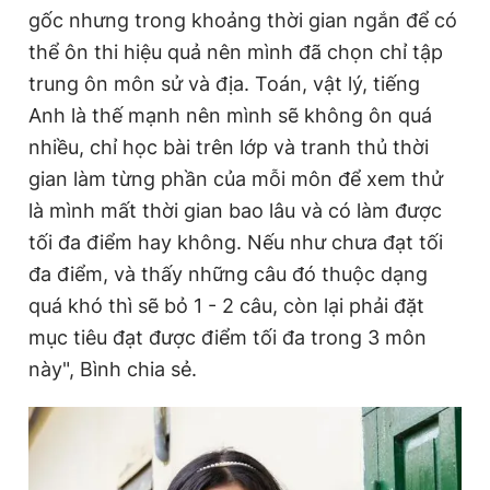
gốc nhưng trong khoảng thời gian ngắn để có
Giấy phép xuất bản số 110/GP - BTTTT cấp ngày 24.3.2020
© 2003-2026 Bản quyền thuộc về Báo Thanh Niên. Cấm sao
thể ôn thi hiệu quả nên mình đã chọn chỉ tập
chép dưới mọi hình thức nếu không có sự chấp thuận bằng văn
bản. Phát triển bởi ePi Technologies, JSC.
trung ôn môn sử và địa. Toán, vật lý, tiếng
Anh là thế mạnh nên mình sẽ không ôn quá
nhiều, chỉ học bài trên lớp và tranh thủ thời
gian làm từng phần của mỗi môn để xem thử
là mình mất thời gian bao lâu và có làm được
tối đa điểm hay không. Nếu như chưa đạt tối
đa điểm, và thấy những câu đó thuộc dạng
quá khó thì sẽ bỏ 1 - 2 câu, còn lại phải đặt
mục tiêu đạt được điểm tối đa trong 3 môn
này", Bình chia sẻ.