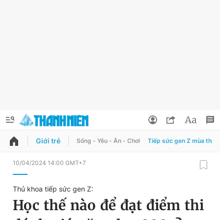
Giới trẻ
Sống - Yêu - Ăn - Chơi
Tiếp sức gen Z mùa thi
QUẢNG CÁO
ĐẶT BÁO
10/04/2024 14:00 GMT+7
Thông tin tài khoản
Thủ khoa tiếp sức gen Z:
Đổi mật khẩu
Học thế nào để đạt điểm thi
Chuyên mục
Tin đã lưu