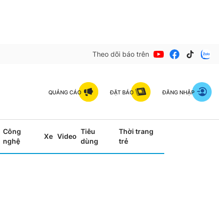
Theo dõi báo trên
QUẢNG CÁO
ĐẶT BÁO
ĐĂNG NHẬP
Công
Tiêu
Thời trang
Xe
Video
nghệ
dùng
trẻ