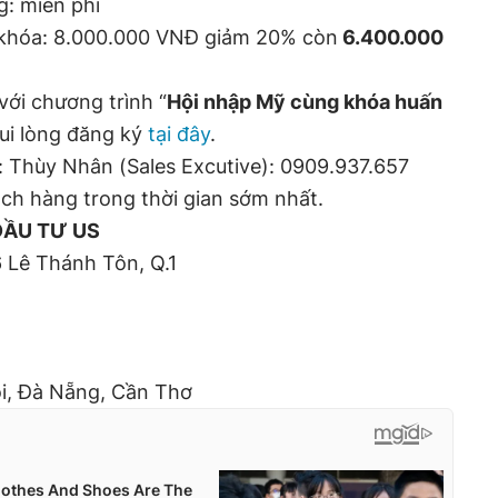
: miễn phí
 khóa: 8.000.000 VNĐ giảm 20% còn
6.400.000
ới chương trình “
Hội nhập Mỹ cùng khóa huấn
Vui lòng đăng ký
tại đây
.
i: Thùy Nhân (Sales Excutive): 0909.937.657
ách hàng trong thời gian sớm nhất.
ĐẦU TƯ US
6 Lê Thánh Tôn, Q.1
i, Đà Nẵng, Cần Thơ