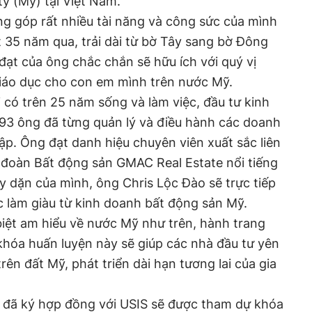
ty (Mỹ) tại Việt Nam.
g góp rất nhiều tài năng và công sức của mình
 35 năm qua, trải dài từ bờ Tây sang bờ Đông
đạt của ông chắc chắn sẽ hữu ích với quý vị
giáo dục cho con em mình trên nước Mỹ.
 có trên 25 năm sống và làm việc, đầu tư kinh
993 ông đã từng quản lý và điều hành các doanh
ập. Ông đạt danh hiệu chuyên viên xuất sắc liên
p đoàn Bất động sản GMAC Real Estate nổi tiếng
y dặn của mình, ông Chris Lộc Đào sẽ trực tiếp
c làm giàu từ kinh doanh bất động sản Mỹ.
iệt am hiểu về nước Mỹ như trên, hành trang
 khóa huấn luyện này sẽ giúp các nhà đầu tư yên
rên đất Mỹ, phát triển dài hạn tương lai của gia
ư đã ký hợp đồng với USIS sẽ được tham dự khóa