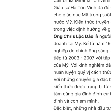
California Miramar Universi
Giáo sư Hà Tôn Vinh đã đón
cho giáo dục Mỹ trong suốt
nước Mỹ. Kiến thức truyền 
trong việc định hướng về 
Ông Chris Lộc Đào
là người
doanh tại Mỹ. Kể từ năm 1
nghiệp do chính ông sáng l
tiếp từ 2003 - 2007 với tậ
của Mỹ. Với kinh nghiệm dà
huấn luyện quý vị cách thứ
Với những chuyên gia đặc b
kiến thức được trang bị từ
tâm cùng gia đình định cư t
đình và con em mình.
Đặc biệt, những nhà đầu t