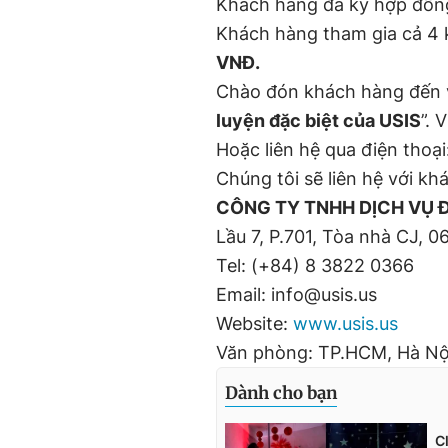
Khách hàng đã ký hợp đồng
Khách hàng tham gia cả 4
VNĐ.
Chào đón khách hàng đến v
luyện đặc biệt của USIS
”. 
Hoặc liên hệ qua điện thoạ
Chúng tôi sẽ liên hệ với kh
CÔNG TY TNHH DỊCH VỤ 
Lầu 7, P.701, Tòa nhà CJ, 0
Tel: (+84) 8 3822 0366
Email: info@usis.us
Website:
www.usis.us
Văn phòng: TP.HCM, Hà Nộ