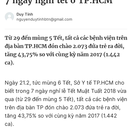
7 ngày nghỉ tết ở TP.HCM
Chuyên mục khác
Tin đã xem
Duy Tính
nguyenduytinhbtn@gmail.com
Chào ngày mới
Tin 24h
Đăng xuất
Từ 29 đến mùng 5 Tết, tất cả các bệnh viện trên
Tin thị trường
Tin 360
địa bàn TP.HCM đón chào 2.073 đứa trẻ ra đời,
tăng 43,75% so với cùng kỳ năm 2017 (1.442
Video
Magazine
ca).
Sản phẩm khác
Ngày 21.2, tức mùng 6 Tết, Sở Y tế TP.HCM cho
Tiện ích
Bạn cần biết
biết trong 7 ngày nghỉ lễ Tết Muật Tuất 2018 vừa
qua (từ 29 đến mùng 5 Tết), tất cả các bệnh viện
trên địa bàn TP đón chào 2.073 đứa trẻ ra đời,
Thông tin tòa soạn
Liên hệ quảng cáo
tăng 43,75% so với cùng kỳ năm 2017 (1.442
ca).