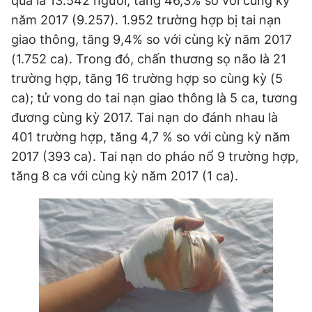
qua là 13.542 người, tăng 46,3% so với cùng kỳ
Giấy phép xuất bản số 110/GP - BTTTT cấp ngày 24.3.2020
năm 2017 (9.257). 1.952 trường hợp bị tai nạn
© 2003-2026 Bản quyền thuộc về Báo Thanh Niên. Cấm sao
giao thông, tăng 9,4% so với cùng kỳ năm 2017
chép dưới mọi hình thức nếu không có sự chấp thuận bằng văn
bản. Phát triển bởi ePi Technologies, JSC.
(1.752 ca). Trong đó, chấn thương sọ não là 21
trường hợp, tăng 16 trường hợp so cùng kỳ (5
ca); tử vong do tai nạn giao thông là 5 ca, tương
đương cùng kỳ 2017. Tai nạn do đánh nhau là
401 trường hợp, tăng 4,7 % so với cùng kỳ năm
2017 (393 ca). Tai nạn do pháo nổ 9 trường hợp,
tăng 8 ca với cùng kỳ năm 2017 (1 ca).