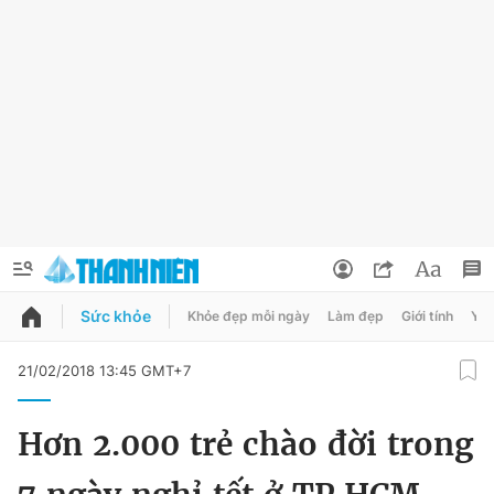
Sức khỏe
Khỏe đẹp mỗi ngày
Làm đẹp
Giới tính
Y t
QUẢNG CÁO
ĐẶT BÁO
21/02/2018 13:45 GMT+7
Thông tin tài khoản
Hơn 2.000 trẻ chào đời trong
Đổi mật khẩu
Chuyên mục
Tin đã lưu