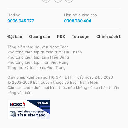
Hotline
Liên hệ quảng cáo
0906 645 777
0908 780 404
Đặt báo
Quảng cáo
RSS
Tòa soạn
Chính sách bảo
Tổng biên tập: Nguyễn Ngọc Toàn
Phó tổng biên tập thường trực: Hải Thành
Phó tổng biên tập: Lâm Hiếu Dũng
Phó tổng biên tập: Trần Việt Hưng
Tổng thư ký tòa soạn: Đức Trung
Giấy phép xuất bản số 110/GP - BTTTT cấp ngày 24.3.2020
© 2003-2026 Bản quyền thuộc về Báo Thanh Niên.
Cấm sao chép dưới mọi hình thức nếu không có sự chấp thuận
bằng văn bản.