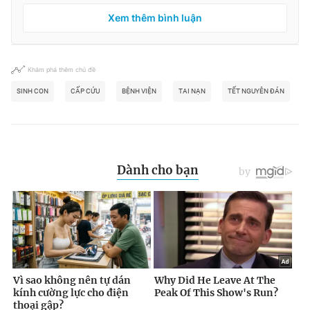
Xem thêm bình luận
Khám phá thêm chủ đề
SINH CON
CẤP CỨU
BỆNH VIỆN
TAI NẠN
TẾT NGUYÊN ĐÁN