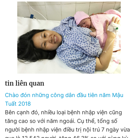
Đọc Thanh Niên trên điện thoại
Theo dõi báo trên
Hotline
Liên hệ quảng cáo
tin liên quan
0906 645 777
0908 780 404
Chào đón những công dân đầu tiên năm Mậu
Đặt báo
Quảng cáo
RSS
Tòa soạn
Chính sách bảo
Tuất 2018
Tổng biên tập: Nguyễn Ngọc Toàn
Bên cạnh đó, nhiều loại bệnh nhập viện cũng
Phó tổng biên tập thường trực: Hải Thành
tăng cao so với năm ngoái. Cụ thể, tổng số
Phó tổng biên tập: Lâm Hiếu Dũng
Phó tổng biên tập: Trần Việt Hưng
người bệnh nhập viện điều trị nội trú 7 ngày vừa
Tổng thư ký tòa soạn: Đức Trung