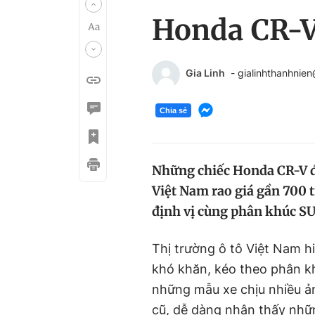
Honda CR-V 
Gia Linh
- gialinhthanhnie
Chia sẻ
Những chiếc Honda CR-V đờ
Việt Nam rao giá gần 700 
định vị cùng phân khúc S
Thị trường ô tô Việt Nam h
khó khăn, kéo theo phân k
những mẫu xe chịu nhiều ả
cũ, dễ dàng nhận thấy nhữ