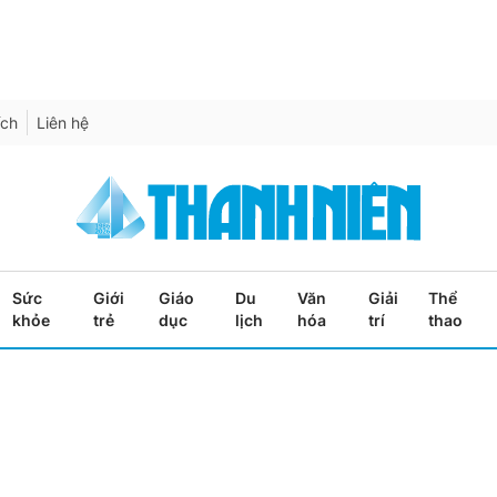
ích
Liên hệ
Sức
Giới
Giáo
Du
Văn
Giải
Thể
khỏe
trẻ
dục
lịch
hóa
trí
thao