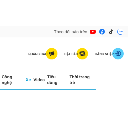
Theo dõi báo trên
QUẢNG CÁO
ĐẶT BÁO
ĐĂNG NHẬP
Công
Tiêu
Thời trang
Xe
Video
nghệ
dùng
trẻ