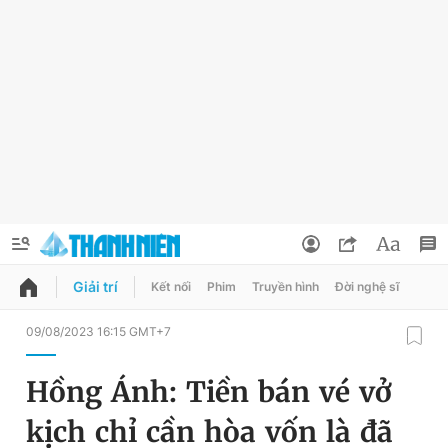
Giải trí
Kết nối
Phim
Truyền hình
Đời nghệ sĩ
QUẢNG CÁO
ĐẶT BÁO
09/08/2023 16:15 GMT+7
Thông tin tài khoản
Hồng Ánh: Tiền bán vé vở
Đổi mật khẩu
Chuyên mục
kịch chỉ cần hòa vốn là đã
Tin đã lưu