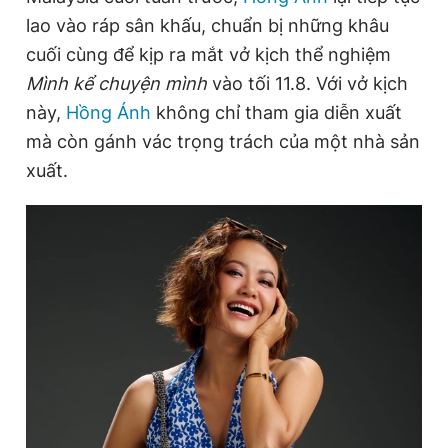
lao vào ráp sân khấu, chuẩn bị những khâu
cuối cùng để kịp ra mắt vở kịch thể nghiệm
Đọc Thanh Niên trên điện thoại
Mình kể chuyện mình
vào tối 11.8. Với vở kịch
này,
Hồng Ánh
không chỉ tham gia diễn xuất
mà còn gánh vác trọng trách của một nhà sản
xuất.
Theo dõi báo trên
Hotline
Liên hệ quảng cáo
0906 645 777
0908 780 404
Đặt báo
Quảng cáo
RSS
Tòa soạn
Chính sách bảo
Tổng biên tập: Nguyễn Ngọc Toàn
Phó tổng biên tập thường trực: Hải Thành
Phó tổng biên tập: Lâm Hiếu Dũng
Phó tổng biên tập: Trần Việt Hưng
Tổng thư ký tòa soạn: Đức Trung