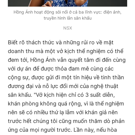
Giấy phép xuất bản số 110/GP - BTTTT cấp ngày 24.3.2020
© 2003-2026 Bản quyền thuộc về Báo Thanh Niên. Cấm sao
Hồng Ánh hoạt động sôi nổi ở cả ba lĩnh vực: điện ảnh,
chép dưới mọi hình thức nếu không có sự chấp thuận bằng văn
truyền hình lẫn sân khấu
bản. Phát triển bởi ePi Technologies, JSC.
NSX
Biết rõ thách thức và những rủi ro về mặt
doanh thu mà một vở kịch thể nghiệm có thể
đem tới, Hồng Ánh vẫn quyết tâm đi đến cùng
với dự án để được thỏa đam mê cùng các
cộng sự, được gửi đi một tín hiệu về tinh thần
đương đại và nỗ lực đổi mới của nghệ thuật
sân khấu. "Vở kịch hiện chỉ có 3 suất diễn,
khán phòng không quá rộng, vì là thể nghiệm
nên sẽ có nhiều thứ lạ lẫm với khán giả nên
trước hết chúng tôi cũng muốn thăm dò phản
ứng của mọi người trước. Lần này, nếu hòa