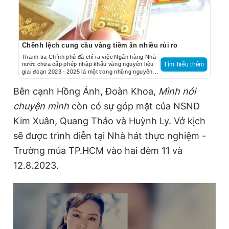
Chênh lệch cung cầu vàng tiềm ẩn nhiều rủi ro
Thanh tra Chính phủ đã chỉ ra việc Ngân hàng Nhà
nước chưa cấp phép nhập khẩu vàng nguyên liệu
Tìm hiểu thêm
giai đoạn 2023 - 2025 là một trong những nguyên
nhân khiến biên độ giá vàng trong nước diễn biến
phức tạp, chênh lệch ở mức cao so với giá vàng thế
Bên cạnh Hồng Ánh, Đoàn Khoa,
Mình nói
giới.
chuyện mình
còn có sự góp mặt của NSND
Kim Xuân, Quang Thảo và Huỳnh Ly. Vở kịch
sẽ được trình diễn tại Nhà hát thực nghiệm -
Trường múa TP.HCM vào hai đêm 11 và
12.8.2023.