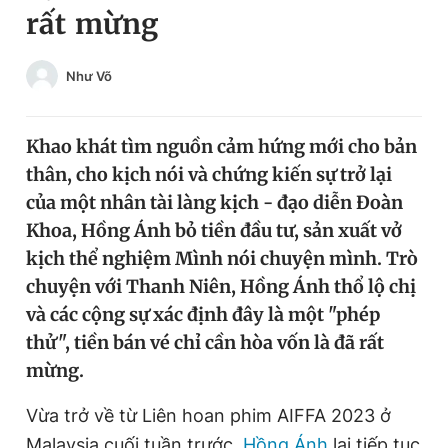
rất mừng
Chuyên mục khác
Tin đã xem
Chào ngày mới
Tin 24h
Như Võ
Đăng xuất
Tin thị trường
Tin 360
Khao khát tìm nguồn cảm hứng mới cho bản
thân, cho kịch nói và chứng kiến sự trở lại
Video
Magazine
của một nhân tài làng kịch - đạo diễn Đoàn
Khoa, Hồng Ánh bỏ tiền đầu tư, sản xuất vở
kịch thể nghiệm Mình nói chuyện mình. Trò
Sản phẩm khác
chuyện với Thanh Niên, Hồng Ánh thổ lộ chị
Tiện ích
Bạn cần biết
và các cộng sự xác định đây là một "phép
thử", tiền bán vé chỉ cần hòa vốn là đã rất
Thông tin tòa soạn
Liên hệ quảng cáo
mừng.
Vừa trở về từ Liên hoan phim AIFFA 2023 ở
Malaysia cuối tuần trước,
Hồng Ánh
lại tiếp tục