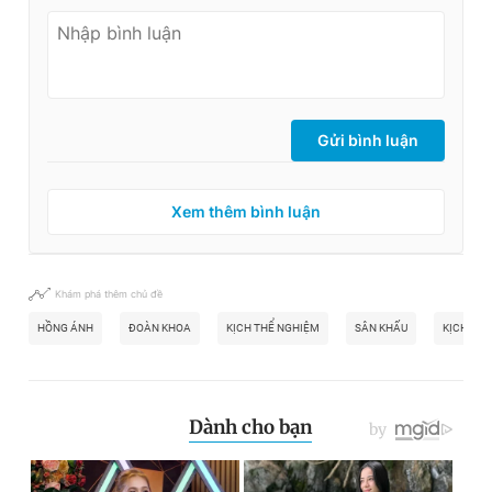
Gửi bình luận
Xem thêm bình luận
Khám phá thêm chủ đề
HỒNG ÁNH
ĐOÀN KHOA
KỊCH THỂ NGHIỆM
SÂN KHẤU
KỊCH NÓI