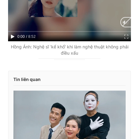
C
0:00
/
D
8:52
u
u
Hồng Ánh: Nghệ sĩ 'kể khổ' khi làm nghệ thuật không phải
điều xấu
r
r
r
a
e
t
Tin liên quan
n
i
t
o
T
n
i
m
e