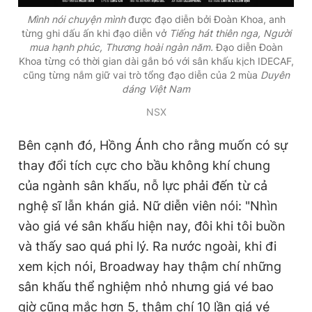
Mình nói chuyện mình
được đạo diễn bởi Đoàn Khoa, anh
từng ghi dấu ấn khi đạo diễn vở
Tiếng hát thiên nga, Người
mua hạnh phúc, Thương hoài ngàn năm.
Đạo diễn Đoàn
Khoa từng có thời gian dài gắn bó với sân khấu kịch IDECAF,
cũng từng nắm giữ vai trò tổng đạo diễn của 2 mùa
Duyên
dáng Việt Nam
NSX
Bên cạnh đó, Hồng Ánh cho rằng muốn có sự
thay đổi tích cực cho bầu không khí chung
của ngành sân khấu, nỗ lực phải đến từ cả
nghệ sĩ lẫn khán giả. Nữ diễn viên nói: "Nhìn
vào giá vé sân khấu hiện nay, đôi khi tôi buồn
và thấy sao quá phi lý. Ra nước ngoài, khi đi
xem kịch nói, Broadway hay thậm chí những
sân khấu thể nghiệm nhỏ nhưng giá vé bao
giờ cũng mắc hơn 5, thậm chí 10 lần giá vé