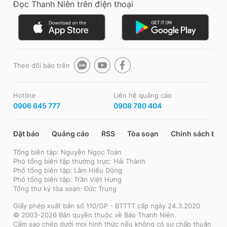
Đọc Thanh Niên trên điện thoại
Theo dõi báo trên
Hotline
Liên hệ quảng cáo
0906 645 777
0908 780 404
Đặt báo
Quảng cáo
RSS
Tòa soạn
Chính sách bảo
Tổng biên tập: Nguyễn Ngọc Toàn
Phó tổng biên tập thường trực: Hải Thành
Phó tổng biên tập: Lâm Hiếu Dũng
Phó tổng biên tập: Trần Việt Hưng
Tổng thư ký tòa soạn: Đức Trung
Giấy phép xuất bản số 110/GP - BTTTT cấp ngày 24.3.2020
© 2003-2026 Bản quyền thuộc về Báo Thanh Niên.
Cấm sao chép dưới mọi hình thức nếu không có sự chấp thuận