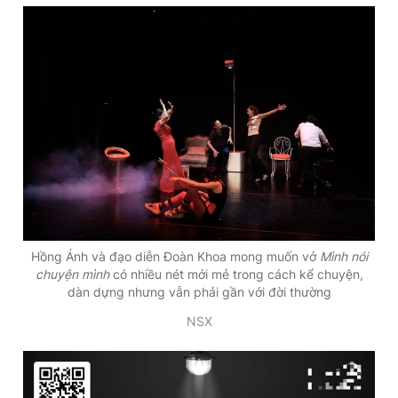
Hồng Ánh và đạo diễn Đoàn Khoa mong muốn vở
Mình nói
chuyện mình
có nhiều nét mới mẻ trong cách kể chuyện,
dàn dựng nhưng vẫn phải gần với đời thường
NSX