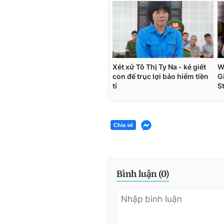
Chia sẻ
Bình luận (
0
)