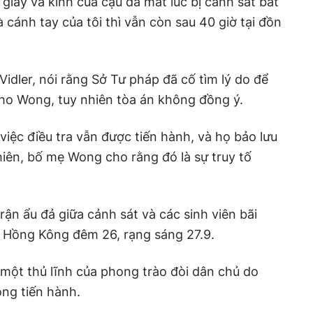
 giày và kính của cậu đã mất lúc bị cảnh sát bắt
à cánh tay của tôi thì vẫn còn sau 40 giờ tại đồn
idler, nói rằng Sở Tư pháp đã cố tìm lý do để
 cho Wong, tuy nhiên tòa án không đồng ý.
iệc điều tra vẫn được tiến hành, và họ bảo lưu
iên, bố mẹ Wong cho rằng đó là sự truy tố
ận ẩu đả giữa cảnh sát và các sinh viên bãi
n Hồng Kông đêm 26, rạng sáng 27.9.
 một thủ lĩnh của phong trào đòi dân chủ do
ông tiến hành.