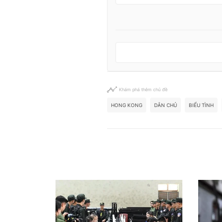
Khám phá thêm chủ đề
HONG KONG
DÂN CHỦ
BIỂU TÌNH