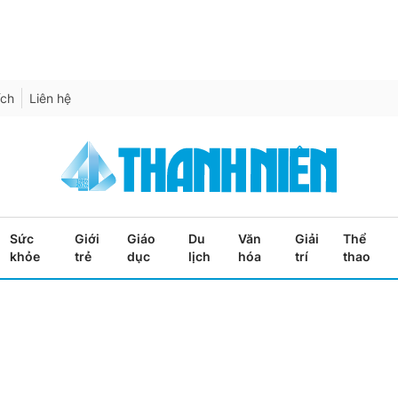
ích
Liên hệ
Sức
Giới
Giáo
Du
Văn
Giải
Thể
khỏe
trẻ
dục
lịch
hóa
trí
thao