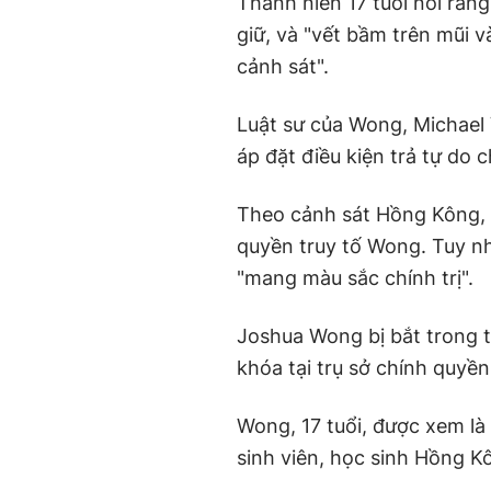
Thanh niên 17 tuổi nói rằng
giữ, và "vết bầm trên mũi v
cảnh sát".
Luật sư của Wong, Michael V
áp đặt điều kiện trả tự do
Theo cảnh sát Hồng Kông, v
quyền truy tố Wong. Tuy nh
"mang màu sắc chính trị".
Joshua Wong bị bắt trong tr
khóa tại trụ sở chính quyề
Wong, 17 tuổi, được xem là
sinh viên, học sinh Hồng K