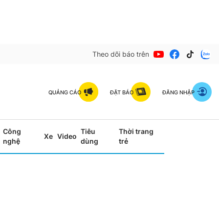
Theo dõi báo trên
QUẢNG CÁO
ĐẶT BÁO
ĐĂNG NHẬP
Công
Tiêu
Thời trang
Xe
Video
nghệ
dùng
trẻ