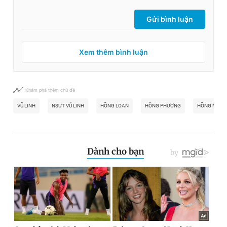
Gửi bình luận
Xem thêm bình luận
Khám phá thêm chủ đề
VŨ LINH
NSƯT VŨ LINH
HỒNG LOAN
HỒNG PHƯỢNG
HỒNG NHUN