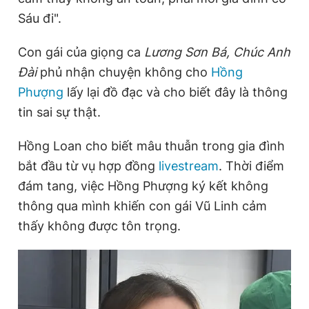
Giấy phép xuất bản số 110/GP - BTTTT cấp ngày 24.3.2020
Sáu đi".
© 2003-2026 Bản quyền thuộc về Báo Thanh Niên. Cấm sao
chép dưới mọi hình thức nếu không có sự chấp thuận bằng văn
Con gái của giọng ca
Lương Sơn Bá, Chúc Anh
bản. Phát triển bởi ePi Technologies, JSC.
Đài
phủ nhận chuyện không cho
Hồng
Phượng
lấy lại đồ đạc và cho biết đây là thông
tin sai sự thật.
Hồng Loan cho biết mâu thuẫn trong gia đình
bắt đầu từ vụ hợp đồng
livestream
. Thời điểm
đám tang, việc Hồng Phượng ký kết không
thông qua mình khiến con gái Vũ Linh cảm
thấy không được tôn trọng.