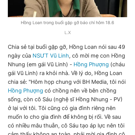
Đọc Thanh Niên trên điện thoại
Hồng Loan trong buổi gặp gỡ báo chí hôm 18.6
L.X
Chia sẻ tại buổi gặp gỡ, Hồng Loan nói sau 49
ngày của
NSƯT Vũ Linh
, cô mời mẹ con Hồng
Theo dõi báo trên
Nhung (em gái Vũ Linh) -
Hồng Phượng
(cháu
gái Vũ Linh) ra khỏi nhà. Về lý do, Hồng Loan
Hotline
Liên hệ quảng cáo
chia sẻ: "Hôm họp chung với BH Media, tôi nói
0906 645 777
0908 780 404
Hồng Phượng
có chồng nên về bên chồng
Đặt báo
Quảng cáo
RSS
Tòa soạn
Chính sách bảo
sống, còn cô Sáu (nghệ sĩ Hồng Nhung - PV)
ở lại với tôi. Tôi cũng có gia đình riêng nên
Tổng biên tập: Nguyễn Ngọc Toàn
Phó tổng biên tập thường trực: Hải Thành
muốn lo cho gia đình để không bị rối. Về sau
Phó tổng biên tập: Lâm Hiếu Dũng
có nhiều mâu thuẫn, cô Sáu tạo áp lực nên tôi
Phó tổng biên tập: Trần Việt Hưng
Tổng thư ký tòa soạn: Đức Trung
cảm thấy không an toàn, phải mời gia đình cô