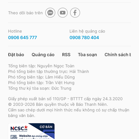
Theo dõi báo trên
Hotline
Liên hệ quảng cáo
0906 645 777
0908 780 404
Đặt báo
Quảng cáo
RSS
Tòa soạn
Chính sách bảo
Tổng biên tập: Nguyễn Ngọc Toàn
Phó tổng biên tập thường trực: Hải Thành
Phó tổng biên tập: Lâm Hiếu Dũng
Phó tổng biên tập: Trần Việt Hưng
Tổng thư ký tòa soạn: Đức Trung
Giấy phép xuất bản số 110/GP - BTTTT cấp ngày 24.3.2020
© 2003-2026 Bản quyền thuộc về Báo Thanh Niên.
Cấm sao chép dưới mọi hình thức nếu không có sự chấp thuận
bằng văn bản.