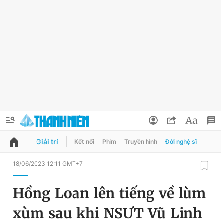
Giải trí
Kết nối
Phim
Truyền hình
Đời nghệ sĩ
QUẢNG CÁO
ĐẶT BÁO
18/06/2023 12:11 GMT+7
Thông tin tài khoản
Hồng Loan lên tiếng về lùm
Đổi mật khẩu
Chuyên mục
xùm sau khi NSƯT Vũ Linh
Tin đã lưu