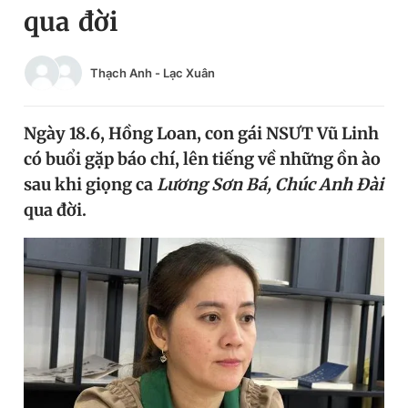
qua đời
Chuyên mục khác
Tin đã xem
Chào ngày mới
Tin 24h
Thạch Anh
-
Lạc Xuân
Đăng xuất
Tin thị trường
Tin 360
Ngày 18.6, Hồng Loan, con gái NSƯT Vũ Linh
có buổi gặp báo chí, lên tiếng về những ồn ào
Video
Magazine
sau khi giọng ca
Lương Sơn Bá, Chúc Anh Đài
qua đời.
Sản phẩm khác
Tiện ích
Bạn cần biết
Thông tin tòa soạn
Liên hệ quảng cáo