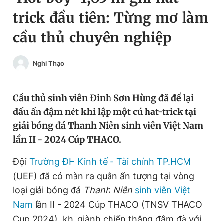
trick đầu tiên: Từng mơ làm
Chuyên mục khác
Tin đã xem
Chào ngày mới
cầu thủ chuyên nghiệp
Tin 24h
Đăng xuất
Tin thị trường
Tin 360
Nghi Thạo
Video
Magazine
Cầu thủ sinh viên Đinh Sơn Hùng đã để lại
dấu ấn đậm nét khi lập một cú hat-trick tại
giải bóng đá Thanh Niên sinh viên Việt Nam
Sản phẩm khác
lần II - 2024 Cúp THACO.
Tiện ích
Bạn cần biết
Đội
Trường ĐH Kinh tế - Tài chính TP.HCM
(UEF) đã có màn ra quân ấn tượng tại vòng
Thông tin tòa soạn
Liên hệ quảng cáo
loại giải bóng đá
Thanh Niên
sinh viên Việt
Nam
lần II - 2024 Cúp THACO (TNSV THACO
Cup 2024), khi giành chiến thắng đậm đà với