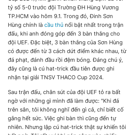
tỷ số 5-0 trước đội Trường ĐH Hùng Vương
TP.HCM vào hôm 9.1. Trong đó, Đinh Sơn
Đọc Thanh Niên trên điện thoại
Hùng chính là
cầu thủ
nổi bật nhất trong trận
đấu, khi anh đóng góp đến 3 bàn thắng cho
đội UEF. Đặc biệt, 3 bàn thắng của Sơn Hùng
có được đến từ 3 cách dứt điểm khác nhau, từ
Theo dõi báo trên
đá phạt, đánh đầu rồi đệm bóng. Đáng chú ý,
đây cũng là cú hat-trick đầu tiên được ghi
Hotline
Liên hệ quảng cáo
nhận tại giải TNSV THACO Cup 2024.
0906 645 777
0908 780 404
Sau trận đấu, chân sút của đội UEF tỏ ra bất
Đặt báo
Quảng cáo
RSS
Tòa soạn
Chính sách bảo
ngờ với những gì mình đã làm được: "Khi đá
trên sân, tôi không nghĩ đến gì cả, chỉ biết cố
Tổng biên tập: Nguyễn Ngọc Toàn
Phó tổng biên tập thường trực: Hải Thành
gắng hết sức. Việc ghi bàn thì cũng đến tự
Phó tổng biên tập: Lâm Hiếu Dũng
Phó tổng biên tập: Trần Việt Hưng
nhiên. Nhưng lập cú hat-trick thật sự khiến tôi
Tổng thư ký tòa soạn: Đức Trung