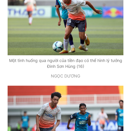
t
o
T
n
i
m
e
Một tình huống qua người của tiền đạo có thể hình lý tưởng
Đinh Sơn Hùng (16)
NGỌC DƯƠNG