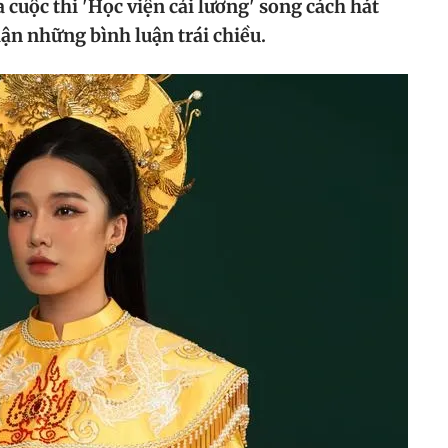
a cuộc thi 'Học viện cải lương' song cách hát
hận những bình luận trái chiều.