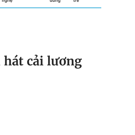
nghệ
dùng
trẻ
i hát cải lương