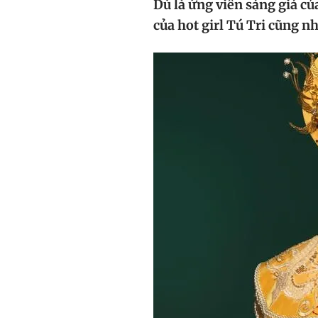
Dù là ứng viên sáng giá củ
của hot girl Tú Tri cũng n