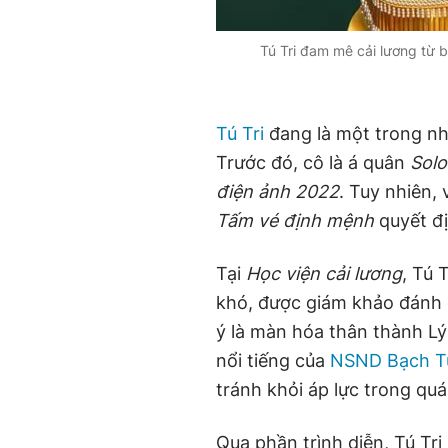
Tú Tri đam mê cải lương từ 
Tú Tri
đang là một trong nhữ
Trước đó, cô là á quân
Sol
điện ảnh 2022
. Tuy nhiên,
Tấm vé định mệnh
quyết đ
Tại
Học viện cải lương
, Tú 
khó, được giám khảo đánh 
ý là màn hóa thân thành L
nổi tiếng của
NSND Bạch T
tránh khỏi áp lực trong quá 
Qua phần trình diễn, Tú Tr