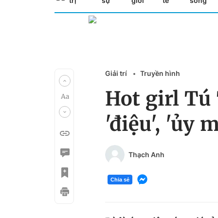
trị
sự
giới
tế
sống
Giải trí
Truyền hình
Hot girl Tú 
'điệu', 'ủy m
Thạch Anh
Chia sẻ