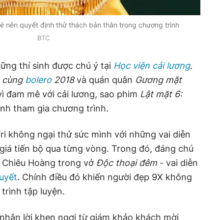
bé nên quyết định thử thách bản thân trong chương trình
BTC
ng thí sinh được chú ý tại
Học viện cải lương
.
o cùng
bolero
2018
và quán quân
Gương mặt
 vì đam mê với cải lương, sao phim
Lật mặt 6:
ịnh tham gia chương trình.
Tri không ngại thử sức mình với những vai diễn
giá tiến bộ qua từng vòng. Trong đó, đáng chú
ý Chiêu Hoàng trong vở
Độc thoại đêm
- vai diễn
uyết
. Chính điều đó khiến người đẹp 9X không
trình tập luyện.
i nhận lời khen ngợi từ giám khảo khách mời