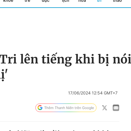
khỏe
trẻ
dục
lịch
hóa
trí
thao
Tri lên tiếng khi bị nó
ị'
17/06/2024 12:54 GMT+7