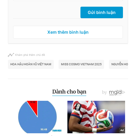
Gửi bình luận
Xem thêm bình luận
Khám phá thêm chủ đề
HOA HẬU HOÀN VŨ VIỆT NAM
MISS COSMO VIETNAM 2025
NGUYỄN HOÀNG 