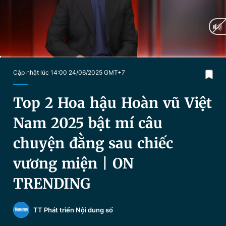
Chuyên mục khác
Tin đã xem
Chào ngày mới
Tin 24h
Đăng xuất
Tin thị trường
Tin 360
Current
0:19
/
Duration
1:13:28
Cập nhật lúc 14:00 24/06/2025 GMT+7
Time
Video
Magazine
Top 2 Hoa hậu Hoàn vũ Việt
Nam 2025 bật mí câu
Sản phẩm khác
chuyện đằng sau chiếc
Tiện ích
Bạn cần biết
vương miện | ON
TRENDING
Thông tin tòa soạn
Liên hệ quảng cáo
TT Phát triển Nội dung số