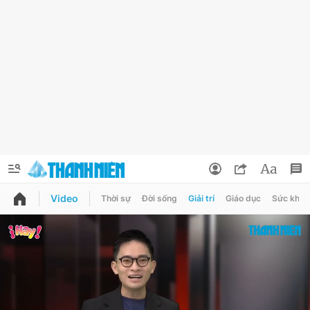
Video
Thời sự
Đời sống
Giải trí
Giáo dục
Sức khỏe
QUẢNG CÁO
ĐẶT BÁO
Thông tin tài khoản
Đổi mật khẩu
Chuyên mục
Tin đã lưu