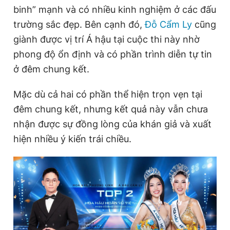
binh” mạnh và có nhiều kinh nghiệm ở các đấu
Giấy phép xuất bản số 110/GP - BTTTT cấp ngày 24.3.2020
© 2003-2026 Bản quyền thuộc về Báo Thanh Niên. Cấm sao
trường sắc đẹp. Bên cạnh đó,
Đỗ Cẩm Ly
cũng
chép dưới mọi hình thức nếu không có sự chấp thuận bằng văn
bản. Phát triển bởi ePi Technologies, JSC.
giành được vị trí Á hậu tại cuộc thi này nhờ
phong độ ổn định và có phần trình diễn tự tin
ở đêm chung kết.
Mặc dù cả hai có phần thể hiện trọn vẹn tại
đêm chung kết, nhưng kết quả này vẫn chưa
nhận được sự đồng lòng của khán giả và xuất
hiện nhiều ý kiến trái chiều.