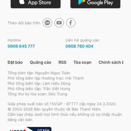
Theo dõi báo trên
Hotline
Liên hệ quảng cáo
0906 645 777
0908 780 404
Đặt báo
Quảng cáo
RSS
Tòa soạn
Chính sách bảo
Tổng biên tập: Nguyễn Ngọc Toàn
Phó tổng biên tập thường trực: Hải Thành
Phó tổng biên tập: Lâm Hiếu Dũng
Phó tổng biên tập: Trần Việt Hưng
Tổng thư ký tòa soạn: Đức Trung
Giấy phép xuất bản số 110/GP - BTTTT cấp ngày 24.3.2020
© 2003-2026 Bản quyền thuộc về Báo Thanh Niên.
Cấm sao chép dưới mọi hình thức nếu không có sự chấp thuận
bằng văn bản.