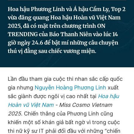
Hoa hậu Phương Linh và Á hậu Cẩm Ly, Top 2
vừa đăng quang Hoa hậu Hoàn vũ Việt Nam
Đọc Thanh Niên trên điện thoại
2025, đã có mặt trên chương trình ON
TRENDING của Báo Thanh Niên vào lúc 14
giờ ngày 24.6 để bật mí những câu chuyện
thú vị đằng sau chiếc vương miện.
Theo dõi báo trên
Hotline
Liên hệ quảng cáo
Lần đầu tham gia cuộc thi nhan sắc cấp quốc
0906 645 777
0908 780 404
gia nhưng
Nguyễn Hoàng Phương Linh
xuất
sắc giành được ngôi vị cao nhất tại
Hoa hậu
Đặt báo
Quảng cáo
RSS
Tòa soạn
Chính sách bảo
Hoàn vũ Việt Nam
- Miss Cosmo Vietnam
Tổng biên tập: Nguyễn Ngọc Toàn
2025
. Chiến thắng của Phương Linh cũng
Phó tổng biên tập thường trực: Hải Thành
Phó tổng biên tập: Lâm Hiếu Dũng
khiến một số khán giả bất ngờ vì trong cuộc
Phó tổng biên tập: Trần Việt Hưng
Tổng thư ký tòa soạn: Đức Trung
thi nữ kỹ sư IT phải đối đầu với những “chiến