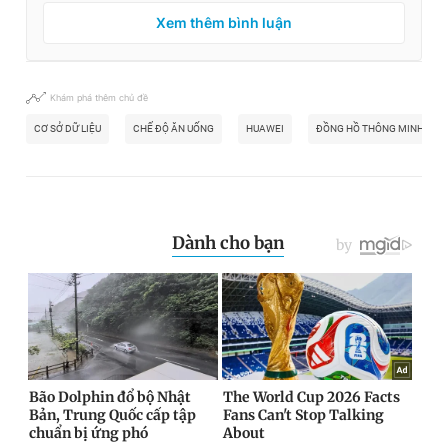
Xem thêm bình luận
Khám phá thêm chủ đề
CƠ SỞ DỮ LIỆU
CHẾ ĐỘ ĂN UỐNG
HUAWEI
ĐỒNG HỒ THÔNG MINH