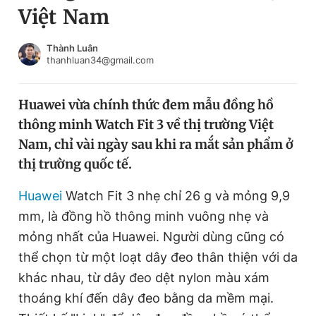
Việt Nam
Chuyên mục khác
Tin đã xem
Chào ngày mới
Tin 24h
Thành Luân
thanhluan34@gmail.com
Đăng xuất
Tin thị trường
Tin 360
Huawei vừa chính thức đem mẫu đồng hồ
thông minh Watch Fit 3 về thị trường Việt
Video
Magazine
Nam, chỉ vài ngày sau khi ra mắt sản phẩm ở
thị trường quốc tế.
Sản phẩm khác
Huawei
Watch Fit 3 nhẹ chỉ 26 g và mỏng 9,9
Tiện ích
Bạn cần biết
mm, là đồng hồ thông minh vuông nhẹ và
mỏng nhất của Huawei. Người dùng cũng có
thể chọn từ một loạt dây đeo thân thiện với da
Thông tin tòa soạn
Liên hệ quảng cáo
khác nhau, từ dây đeo dệt nylon màu xám
thoáng khí đến dây đeo bằng da mềm mại.