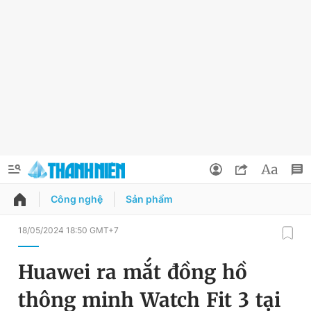
Công nghệ
Sản phẩm
QUẢNG CÁO
ĐẶT BÁO
18/05/2024 18:50 GMT+7
Thông tin tài khoản
Huawei ra mắt đồng hồ
Đổi mật khẩu
Chuyên mục
thông minh Watch Fit 3 tại
Tin đã lưu