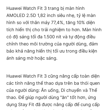
Giấy phép xuất bản số 110/GP - BTTTT cấp ngày 24.3.2020
Huawei Watch Fit 3 trang bị màn hình
© 2003-2026 Bản quyền thuộc về Báo Thanh Niên. Cấm sao
chép dưới mọi hình thức nếu không có sự chấp thuận bằng văn
AMOLED 2.5D 1,82 inch siêu nhẹ, tỷ lệ màn
bản. Phát triển bởi ePi Technologies, JSC.
hình so với thân máy 77,4%, tăng 10% diện
tích hiển thị cho trải nghiệm to hơn. Màn hình
có độ sáng tối đa 1.500 nit và tự động điều
chỉnh theo môi trường của người dùng, đảm
bảo khả năng hiển thị tối ưu trong điều kiện
ánh sáng mờ hoặc sáng.
Huawei Watch Fit 3 cũng nâng cấp toàn diện
các tính năng thể thao dựa trên ba thói quen
của người dùng: Ăn uống, Di chuyển và Thể
thao. Để giúp người dùng "ăn" tốt hơn, ứng
dụng Stay Fit đã được nâng cấp để cung cấp