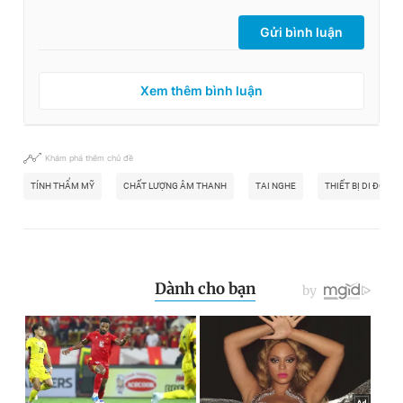
Gửi bình luận
Xem thêm bình luận
Khám phá thêm chủ đề
TÍNH THẨM MỸ
CHẤT LƯỢNG ÂM THANH
TAI NGHE
THIẾT BỊ DI ĐỘNG