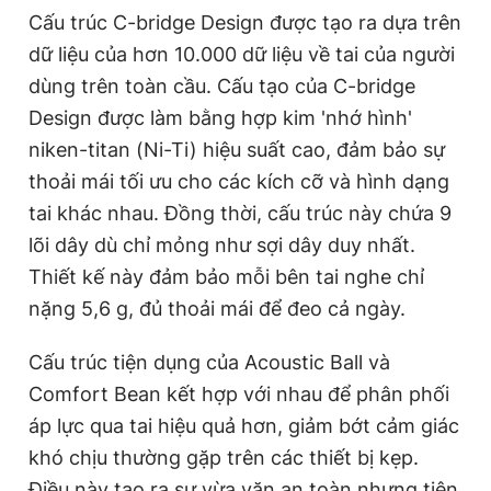
Cấu trúc C-bridge Design được tạo ra dựa trên
Giấy phép xuất bản số 110/GP - BTTTT cấp ngày 24.3.2020
© 2003-2026 Bản quyền thuộc về Báo Thanh Niên. Cấm sao
dữ liệu của hơn 10.000 dữ liệu về tai của người
chép dưới mọi hình thức nếu không có sự chấp thuận bằng văn
bản. Phát triển bởi ePi Technologies, JSC.
dùng trên toàn cầu. Cấu tạo của C-bridge
Design được làm bằng hợp kim 'nhớ hình'
niken-titan (Ni-Ti) hiệu suất cao, đảm bảo sự
thoải mái tối ưu cho các kích cỡ và hình dạng
tai khác nhau. Đồng thời, cấu trúc này chứa 9
lõi dây dù chỉ mỏng như sợi dây duy nhất.
Thiết kế này đảm bảo mỗi bên tai nghe chỉ
nặng 5,6 g, đủ thoải mái để đeo cả ngày.
Cấu trúc tiện dụng của Acoustic Ball và
Comfort Bean kết hợp với nhau để phân phối
áp lực qua tai hiệu quả hơn, giảm bớt cảm giác
khó chịu thường gặp trên các thiết bị kẹp.
Điều này tạo ra sự vừa vặn an toàn nhưng tiện