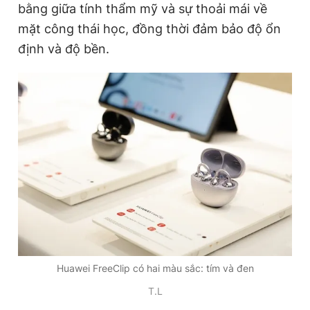
bằng giữa tính thẩm mỹ và sự thoải mái về
mặt công thái học, đồng thời đảm bảo độ ổn
định và độ bền.
Đọc Thanh Niên trên điện thoại
Theo dõi báo trên
Hotline
Liên hệ quảng cáo
0906 645 777
0908 780 404
Đặt báo
Quảng cáo
RSS
Tòa soạn
Chính sách bảo
Tổng biên tập: Nguyễn Ngọc Toàn
Phó tổng biên tập thường trực: Hải Thành
Huawei FreeClip có hai màu sắc: tím và đen
Phó tổng biên tập: Lâm Hiếu Dũng
Phó tổng biên tập: Trần Việt Hưng
T.L
Tổng thư ký tòa soạn: Đức Trung