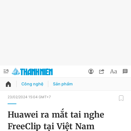
Công nghệ
Sản phẩm
QUẢNG CÁO
ĐẶT BÁO
23/02/2024 15:04 GMT+7
Thông tin tài khoản
Huawei ra mắt tai nghe
Đổi mật khẩu
Chuyên mục
FreeClip tại Việt Nam
Tin đã lưu