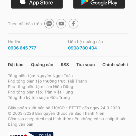
Theo dõi báo trên
Hotline
Liên hệ quảng cáo
0906 645 777
0908 780 404
Đặt báo
Quảng cáo
RSS
Tòa soạn
Chính sách bảo
Tổng biên tập: Nguyễn Ngọc Toàn
Phó tổng biên tập thường trực: Hải Thành
Phó tổng biên tập: Lâm Hiếu Dũng
Phó tổng biên tập: Trần Việt Hưng
Tổng thư ký tòa soạn: Đức Trung
Giấy phép xuất bản số 110/GP - BTTTT cấp ngày 24.3.2020
© 2003-2026 Bản quyền thuộc về Báo Thanh Niên.
Cấm sao chép dưới mọi hình thức nếu không có sự chấp thuận
bằng văn bản.