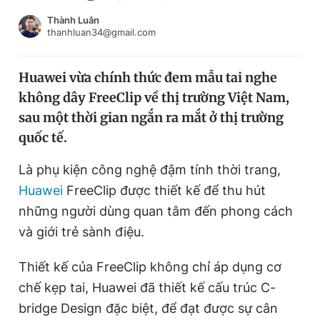
Chuyên mục khác
Thành Luân
Tin đã xem
thanhluan34@gmail.com
Chào ngày mới
Tin 24h
Đăng xuất
Huawei vừa chính thức đem mẫu tai nghe
Tin thị trường
Tin 360
không dây FreeClip về thị trường Việt Nam,
sau một thời gian ngắn ra mắt ở thị trường
Video
Magazine
quốc tế.
Là phụ kiện công nghệ đậm tính thời trang,
Huawei
FreeClip được thiết kế để thu hút
Sản phẩm khác
những người dùng quan tâm đến phong cách
Tiện ích
Bạn cần biết
và giới trẻ sành điệu.
Thông tin tòa soạn
Liên hệ quảng cáo
Thiết kế của FreeClip không chỉ áp dụng cơ
chế kẹp tai, Huawei đã thiết kế cấu trúc C-
bridge Design đặc biệt, để đạt được sự cân