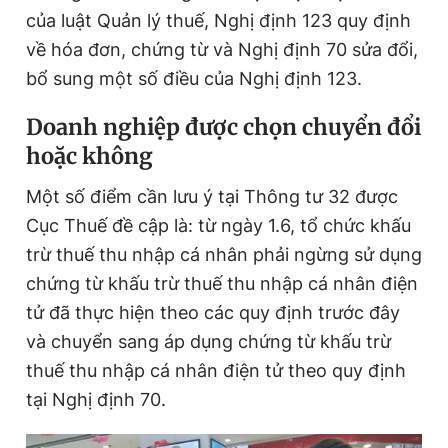
của luật Quản lý thuế, Nghị định 123 quy định
về hóa đơn, chứng từ và Nghị định 70 sửa đổi,
Đọc Thanh Niên trên điện thoại
bổ sung một số điều của Nghị định 123.
Doanh nghiệp được chọn chuyển đổi
hoặc không
Theo dõi báo trên
Một số điểm cần lưu ý tại Thông tư 32 được
Cục Thuế đề cập là: từ ngày 1.6, tổ chức khấu
Hotline
Liên hệ quảng cáo
trừ thuế thu nhập cá nhân phải ngừng sử dụng
0906 645 777
0908 780 404
chứng từ khấu trừ thuế thu nhập cá nhân điện
tử đã thực hiện theo các quy định trước đây
Đặt báo
Quảng cáo
RSS
Tòa soạn
Chính sách bảo
và chuyển sang áp dụng chứng từ khấu trừ
Tổng biên tập: Nguyễn Ngọc Toàn
thuế thu nhập cá nhân điện tử theo quy định
Phó tổng biên tập thường trực: Hải Thành
tại Nghị định 70.
Phó tổng biên tập: Lâm Hiếu Dũng
Phó tổng biên tập: Trần Việt Hưng
Tổng thư ký tòa soạn: Đức Trung