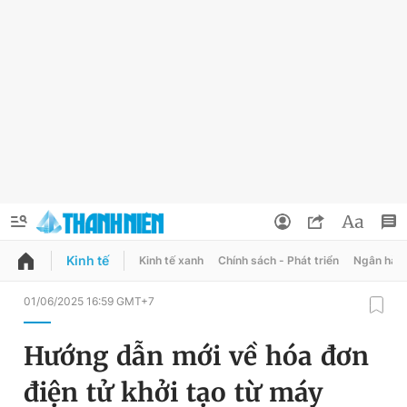
Kinh tế
Kinh tế xanh
Chính sách - Phát triển
Ngân hàn
QUẢNG CÁO
ĐẶT BÁO
01/06/2025 16:59 GMT+7
Thông tin tài khoản
Hướng dẫn mới về hóa đơn
Đổi mật khẩu
Chuyên mục
điện tử khởi tạo từ máy
Tin đã lưu