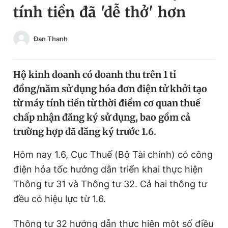
tính tiền đã 'dễ thở' hơn
Chuyên mục khác
Tin đã xem
Chào ngày mới
Tin 24h
Đan Thanh
Đăng xuất
Tin thị trường
Tin 360
Hộ kinh doanh có doanh thu trên 1 tỉ
đồng/năm sử dụng hóa đơn điện tử khởi tạo
Video
Magazine
từ máy tính tiền từ thời điểm cơ quan thuế
chấp nhận đăng ký sử dụng, bao gồm cả
trường hợp đã đăng ký trước 1.6.
Sản phẩm khác
Hôm nay 1.6, Cục Thuế (Bộ Tài chính) có công
Tiện ích
Bạn cần biết
điện hỏa tốc hướng dẫn triển khai thực hiện
Thông tư 31 và Thông tư 32. Cả hai thông tư
Thông tin tòa soạn
Liên hệ quảng cáo
đều có hiệu lực từ 1.6.
Thông tư 32 hướng dẫn thực hiện một số điều