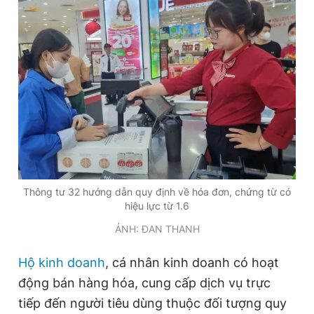
Giấy phép xuất bản số 110/GP - BTTTT cấp ngày 24.3.2020
© 2003-2026 Bản quyền thuộc về Báo Thanh Niên. Cấm sao
chép dưới mọi hình thức nếu không có sự chấp thuận bằng văn
bản. Phát triển bởi ePi Technologies, JSC.
Thông tư 32 hướng dẫn quy định về hóa đơn, chứng từ có
hiệu lực từ 1.6
ẢNH: ĐAN THANH
Hộ kinh doanh
, cá nhân kinh doanh có hoạt
động bán hàng hóa, cung cấp dịch vụ trực
tiếp đến người tiêu dùng thuộc đối tượng quy