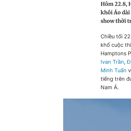
Hôm 22.8, 
khôi Áo dài
show thời t
Chiều tối 22
khổ cuộc th
Hamptons Pie
Ivan Trần
,
Đ
Minh Tuấn
v
tiếng trên 
Nam Á.