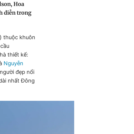
lson, Hoa
h diễn trong
) thuộc khuôn
 cầu
à thiết kế:
à
Nguyễn
 người đẹp nổi
 dài nhất Đông