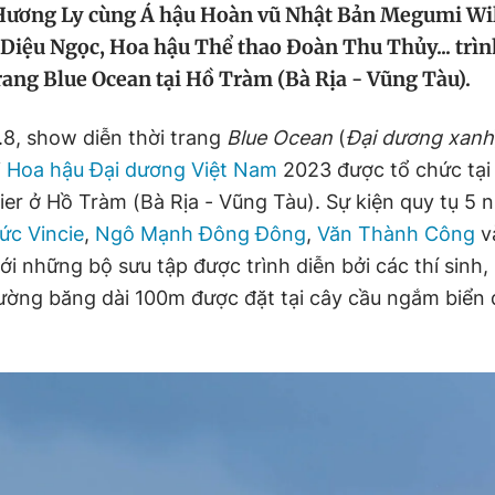
Hương Ly cùng Á hậu Hoàn vũ Nhật Bản Megumi Wi
 Diệu Ngọc, Hoa hậu Thể thao Đoàn Thu Thủy... trìn
rang Blue Ocean tại Hồ Tràm (Bà Rịa - Vũng Tàu).
.8, show diễn thời trang
Blue Ocean
(
Đại dương xanh
i
Hoa hậu Đại dương Việt Nam
2023 được tổ chức tại
r ở Hồ Tràm (Bà Rịa - Vũng Tàu). Sự kiện quy tụ 5 nh
ức Vincie
,
Ngô Mạnh Đông Đông
,
Văn Thành Công
v
ới những bộ sưu tập được trình diễn bởi các thí sinh,
đường băng dài 100m được đặt tại cây cầu ngắm biển