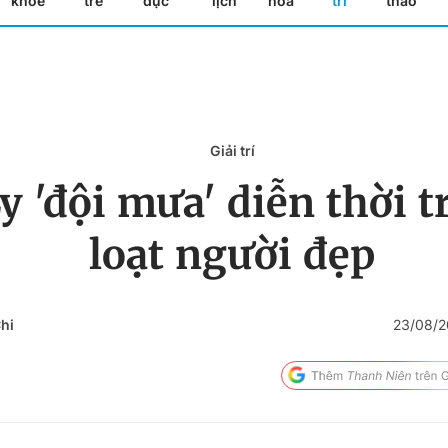
khỏe
trẻ
dục
lịch
hóa
trí
thao
Giải trí
 'đội mưa' diễn thời 
loạt người đẹp
hi
23/08/2