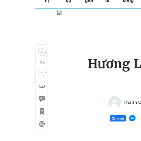
trị
sự
giới
tế
sống
Hương Ly
Thanh C
Chia sẻ