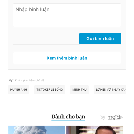
Gửi bình luận
Xem thêm bình luận
Khám phá thêm chủ đề
HUỲNH ANH
TIKTOKER LÊ BỐNG
MINH THU
LỠ HẸN VỚI NGÀY XANH