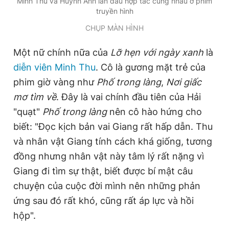
Minh Thu và Huỳnh Anh lần đầu hợp tác cùng nhau ở phim
truyền hình
CHỤP MÀN HÌNH
Một nữ chính nữa của
Lỡ hẹn với ngày xanh
là
diễn viên Minh Thu
. Cô là gương mặt trẻ của
phim giờ vàng như
Phố trong làng
,
Nơi giấc
mơ tìm về
. Đây là vai chính đầu tiên của Hải
"quạt"
Phố trong làng
nên cô hào hứng cho
biết: "Đọc kịch bản vai Giang rất hấp dẫn. Thu
và nhân vật Giang tính cách khá giống, tương
đồng nhưng nhân vật này tâm lý rất nặng vì
Giang đi tìm sự thật, biết được bí mật câu
chuyện của cuộc đời mình nên những phản
ứng sau đó rất khó, cũng rất áp lực và hồi
hộp".