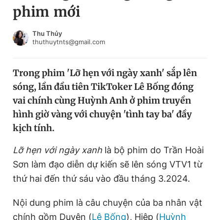
phim mới
Chuyên mục khác
Tin đã xem
Chào ngày mới
Tin 24h
Thu Thủy
thuthuytnts@gmail.com
Đăng xuất
Tin thị trường
Tin 360
Trong phim 'Lỡ hẹn với ngày xanh' sắp lên
sóng, lần đầu tiên TikToker Lê Bống đóng
Video
Magazine
vai chính cùng Huỳnh Anh ở phim truyền
hình giờ vàng với chuyện 'tình tay ba' đầy
kịch tính.
Sản phẩm khác
Tiện ích
Lỡ hẹn với ngày xanh
là bộ phim do Trần Hoài
Bạn cần biết
Sơn làm đạo diễn dự kiến sẽ lên sóng VTV1 từ
thứ hai đến thứ sáu vào đầu tháng 3.2024.
Thông tin tòa soạn
Liên hệ quảng cáo
Nội dung phim là câu chuyện của ba nhân vật
chính gồm Duyên (
Lê Bống
), Hiệp (
Huỳnh