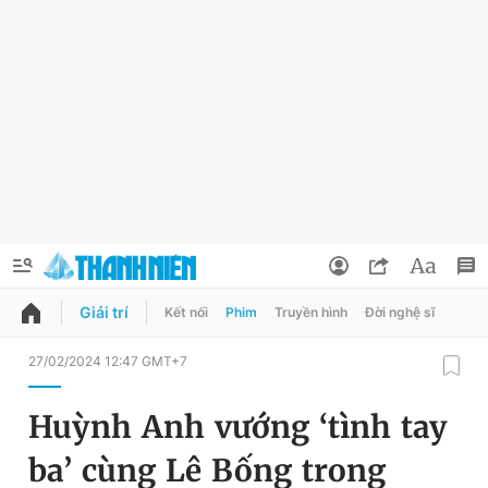
Giải trí
Kết nối
Phim
Truyền hình
Đời nghệ sĩ
QUẢNG CÁO
ĐẶT BÁO
27/02/2024 12:47 GMT+7
Thông tin tài khoản
Huỳnh Anh vướng ‘tình tay
Đổi mật khẩu
Chuyên mục
ba’ cùng Lê Bống trong
Tin đã lưu