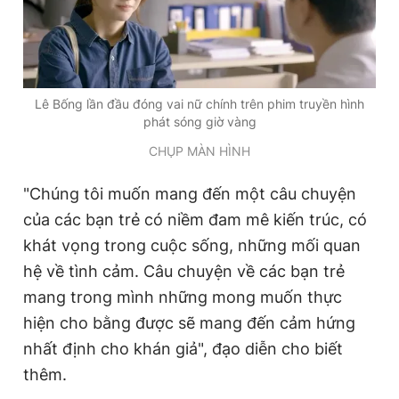
Giấy phép xuất bản số 110/GP - BTTTT cấp ngày 24.3.2020
© 2003-2026 Bản quyền thuộc về Báo Thanh Niên. Cấm sao
chép dưới mọi hình thức nếu không có sự chấp thuận bằng văn
bản. Phát triển bởi ePi Technologies, JSC.
Lê Bống lần đầu đóng vai nữ chính trên phim truyền hình
phát sóng giờ vàng
CHỤP MÀN HÌNH
"Chúng tôi muốn mang đến một câu chuyện
của các bạn trẻ có niềm đam mê kiến trúc, có
khát vọng trong cuộc sống, những mối quan
hệ về tình cảm. Câu chuyện về các bạn trẻ
mang trong mình những mong muốn thực
hiện cho bằng được sẽ mang đến cảm hứng
nhất định cho khán giả", đạo diễn cho biết
thêm.