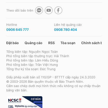
Theo dõi báo trên
Hotline
Liên hệ quảng cáo
0906 645 777
0908 780 404
Đặt báo
Quảng cáo
RSS
Tòa soạn
Chính sách bảo
Tổng biên tập: Nguyễn Ngọc Toàn
Phó tổng biên tập thường trực: Hải Thành
Phó tổng biên tập: Lâm Hiếu Dũng
Phó tổng biên tập: Trần Việt Hưng
Tổng thư ký tòa soạn: Đức Trung
Giấy phép xuất bản số 110/GP - BTTTT cấp ngày 24.3.2020
© 2003-2026 Bản quyền thuộc về Báo Thanh Niên.
Cấm sao chép dưới mọi hình thức nếu không có sự chấp thuận
bằng văn bản.