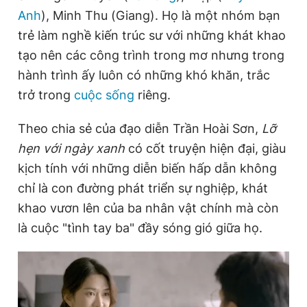
Anh
), Minh Thu (Giang). Họ là một nhóm bạn
trẻ làm nghề kiến trúc sư với những khát khao
Đọc Thanh Niên trên điện thoại
tạo nên các công trình trong mơ nhưng trong
hành trình ấy luôn có những khó khăn, trắc
trở trong
cuộc sống
riêng.
Theo chia sẻ của đạo diễn Trần Hoài Sơn,
Lỡ
Theo dõi báo trên
hẹn với ngày xanh
có cốt truyện hiện đại, giàu
kịch tính với những diễn biến hấp dẫn không
Hotline
Liên hệ quảng cáo
0906 645 777
0908 780 404
chỉ là con đường phát triển sự nghiệp, khát
khao vươn lên của ba nhân vật chính mà còn
Đặt báo
Quảng cáo
RSS
Tòa soạn
Chính sách bảo
là cuộc "tình tay ba" đầy sóng gió giữa họ.
Tổng biên tập: Nguyễn Ngọc Toàn
Phó tổng biên tập thường trực: Hải Thành
Phó tổng biên tập: Lâm Hiếu Dũng
Phó tổng biên tập: Trần Việt Hưng
Tổng thư ký tòa soạn: Đức Trung