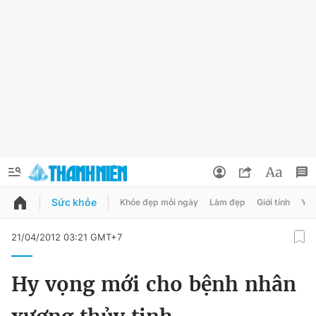
Sức khỏe
Khỏe đẹp mỗi ngày
Làm đẹp
Giới tính
Y t
QUẢNG CÁO
ĐẶT BÁO
21/04/2012 03:21 GMT+7
Thông tin tài khoản
Hy vọng mới cho bệnh nhân
Đổi mật khẩu
Chuyên mục
Tin đã lưu