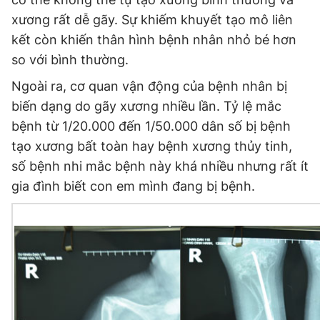
xương rất dễ gãy. Sự khiếm khuyết tạo mô liên
kết còn khiến thân hình bệnh nhân nhỏ bé hơn
Đọc Thanh Niên trên điện thoại
so với bình thường.
Ngoài ra, cơ quan vận động của bệnh nhân bị
biến dạng do gãy xương nhiều lần. Tỷ lệ mắc
bệnh từ 1/20.000 đến 1/50.000 dân số bị bệnh
Theo dõi báo trên
tạo xương bất toàn hay bệnh xương thủy tinh,
số bệnh nhi mắc bệnh này khá nhiều nhưng rất ít
Hotline
Liên hệ quảng cáo
gia đình biết con em mình đang bị bệnh.
0906 645 777
0908 780 404
Đặt báo
Quảng cáo
RSS
Tòa soạn
Chính sách bảo
Tổng biên tập: Nguyễn Ngọc Toàn
Phó tổng biên tập thường trực: Hải Thành
Phó tổng biên tập: Lâm Hiếu Dũng
Phó tổng biên tập: Trần Việt Hưng
Tổng thư ký tòa soạn: Đức Trung