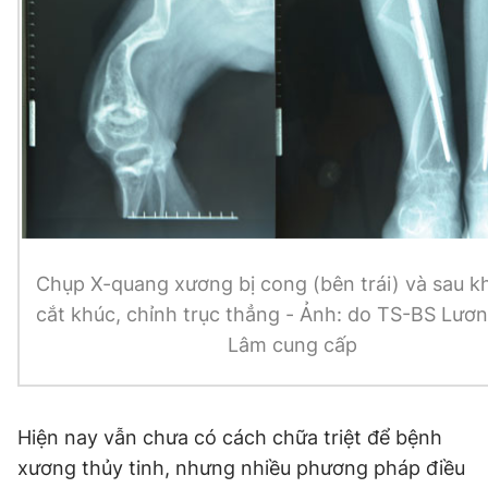
Giấy phép xuất bản số 110/GP - BTTTT cấp ngày 24.3.2020
© 2003-2026 Bản quyền thuộc về Báo Thanh Niên. Cấm sao
chép dưới mọi hình thức nếu không có sự chấp thuận bằng văn
bản. Phát triển bởi ePi Technologies, JSC.
Chụp X-quang xương bị cong (bên trái) và sau k
cắt khúc, chỉnh trục thẳng - Ảnh: do TS-BS Lươ
Lâm cung cấp
Hiện nay vẫn chưa có cách chữa triệt để bệnh
xương thủy tinh, nhưng nhiều phương pháp điều