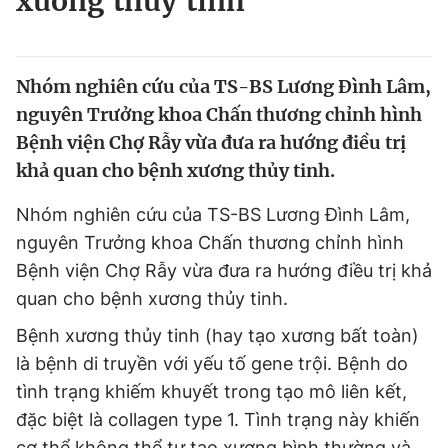
xương thủy tinh
Chuyên mục khác
Tin đã xem
Chào ngày mới
Tin 24h
Nhóm nghiên cứu của TS-BS Lương Đình Lâm,
Đăng xuất
nguyên Trưởng khoa Chấn thương chỉnh hình
Tin thị trường
Tin 360
Bệnh viện Chợ Rẫy vừa đưa ra hướng điều trị
khả quan cho bệnh xương thủy tinh.
Video
Magazine
Nhóm nghiên cứu của TS-BS Lương Đình Lâm,
nguyên Trưởng khoa Chấn thương chỉnh hình
Sản phẩm khác
Bệnh viện Chợ Rẫy vừa đưa ra hướng điều trị khả
quan cho bệnh xương thủy tinh.
Tiện ích
Bạn cần biết
Bệnh xương thủy tinh (hay tạo xương bất toàn)
là bệnh di truyền với yếu tố gene trội. Bệnh do
Thông tin tòa soạn
Liên hệ quảng cáo
tình trạng khiếm khuyết trong tạo mô liên kết,
đặc biệt là collagen type 1. Tình trạng này khiến
cơ thể không thể tự tạo xương bình thường và