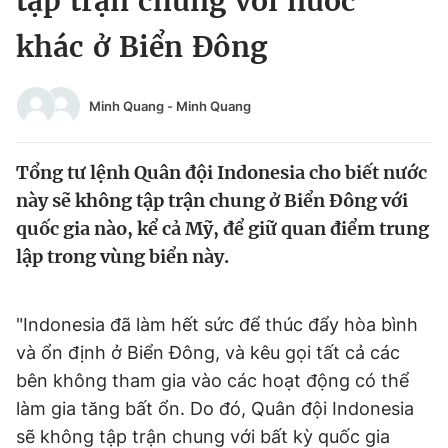
tập trận chung với nước
Chuyên mục khác
khác ở Biển Đông
Tin đã xem
Chào ngày mới
Tin 24h
Đăng xuất
Minh Quang
-
Minh Quang
Tin thị trường
Tin 360
Tổng tư lệnh Quân đội Indonesia cho biết nước
Video
Magazine
này sẽ không tập trận chung ở Biển Đông với
quốc gia nào, kể cả Mỹ, để giữ quan điểm trung
lập trong vùng biển này.
Sản phẩm khác
Tiện ích
Bạn cần biết
"Indonesia đã làm hết sức để thúc đẩy hòa bình
và ổn định ở Biển Đông, và kêu gọi tất cả các
Thông tin tòa soạn
Liên hệ quảng cáo
bên không tham gia vào các hoạt động có thể
làm gia tăng bất ổn. Do đó, Quân đội Indonesia
sẽ không tập trận chung với bất kỳ quốc gia