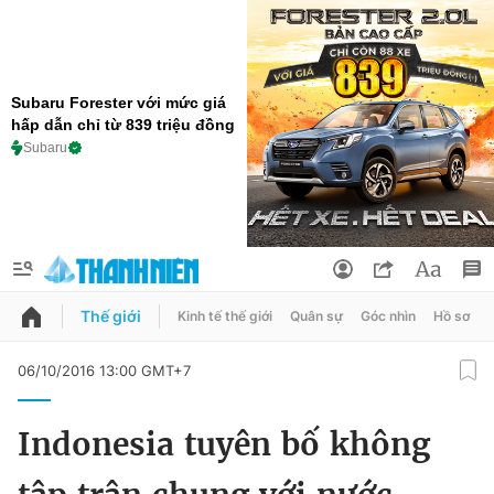
Subaru Forester với mức giá
hấp dẫn chỉ từ 839 triệu đồng
Subaru
Thế giới
Kinh tế thế giới
Quân sự
Góc nhìn
Hồ sơ
QUẢNG CÁO
ĐẶT BÁO
06/10/2016 13:00 GMT+7
Thông tin tài khoản
Indonesia tuyên bố không
Đổi mật khẩu
Chuyên mục
Tin đã lưu