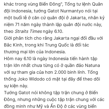
khác trong vùng Biển Đông", Tổng tư lệnh Quân
đội Indonesia, tướng Gatot Nurmantyo nói tại
Đọc Thanh Niên trên điện thoại
một buổi lễ ở căn cứ quân đội ở Jakarta, nhân kỷ
niệm 71 năm ngày thành lập quân đội nước này,
theo
Straits Times
ngày 6.10.
Giới phân tích cho rằng Jakarta ngại đối đầu với
Bắc Kinh, trong khi Trung Quốc là đối tác
Theo dõi báo trên
thương mại lớn của Indonesia.
Hôm nay 6.10 là ngày Indonesia tiến hành tập
Hotline
Liên hệ quảng cáo
trận lớn nhất chưa từng có ở quần đảo Natuna
0906 645 777
0908 780 404
với sự tham gia của hơn 2.000 binh lính. Tổng
thống Joko Widodo có mặt tại đây để theo dõi
Đặt báo
Quảng cáo
RSS
Tòa soạn
Chính sách bảo
sự kiện này.
Tổng biên tập: Nguyễn Ngọc Toàn
Tướng Gatot nói không tập trận chung ở Biển
Phó tổng biên tập thường trực: Hải Thành
Phó tổng biên tập: Lâm Hiếu Dũng
Đông, nhưng những cuộc tập trận chung với các
Phó tổng biên tập: Trần Việt Hưng
Tổng thư ký tòa soạn: Đức Trung
đồng minh như Mỹ và Ấn Độ ở các vùng biển