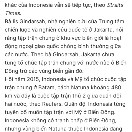
khác của Indonesia vẫn sẽ tiếp tục, theo
Straits
Giấy phép xuất bản số 110/GP - BTTTT cấp ngày 24.3.2020
© 2003-2026 Bản quyền thuộc về Báo Thanh Niên. Cấm sao
Times
.
chép dưới mọi hình thức nếu không có sự chấp thuận bằng văn
Bà Iis Gindarsah, nhà nghiên cứu của Trung tâm
bản. Phát triển bởi ePi Technologies, JSC.
chiến lược và nghiên cứu quốc tế ở Jakarta, nói
rằng tập trận chung ở khu vực biên giới là hoạt
động ngoại giao quốc phòng bình thường giữa
các nước. Theo bà Gindarsah, Jakarta chưa
từng tổ chức tập trận chung với nước nào ở Biển
Đông trừ các vùng biển gần đó.
Hồi năm 2015, Indonesia và Mỹ tổ chức cuộc tập
trận chung ở Batam, cách Natuna khoảng 480
km và đây là cuộc tập trận thứ 2 giữa quân đội
hai nước, theo Reuters. Quân đội Indonesia từng
tuyên bố muốn tập trận với Mỹ ở Biển Đông.
Indonesia không có tranh chấp ở Biển Đông,
nhưng vùng biển Natuna thuộc Indonesia đang