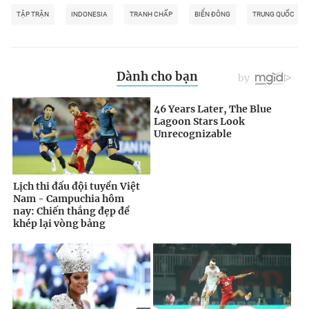
TẬP TRẬN
INDONESIA
TRANH CHẤP
BIỂN ĐÔNG
TRUNG QUỐC