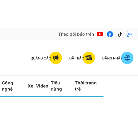
Theo dõi báo trên
QUẢNG CÁO
ĐẶT BÁO
ĐĂNG NHẬP
Công
Tiêu
Thời trang
Xe
Video
nghệ
dùng
trẻ