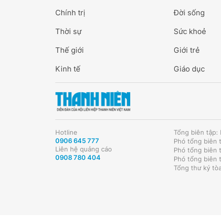
Chính trị
Đời sống
Thời sự
Sức khoẻ
Thế giới
Giới trẻ
Kinh tế
Giáo dục
Hotline
Tổng biên tập
0906 645 777
Phó tổng biên 
Liên hệ quảng cáo
Phó tổng biên 
0908 780 404
Phó tổng biên 
Tổng thư ký tò