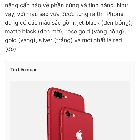
nâng cấp nào về phần cứng và tính năng. Như
Giấy phép xuất bản số 110/GP - BTTTT cấp ngày 24.3.2020
© 2003-2026 Bản quyền thuộc về Báo Thanh Niên. Cấm sao
vậy, với màu sắc vừa được tung ra thì iPhone
chép dưới mọi hình thức nếu không có sự chấp thuận bằng văn
đang có các màu sắc gồm: jet black (đen bóng),
bản. Phát triển bởi ePi Technologies, JSC.
matte black (đen mờ), rose gold (vàng hồng),
gold (vàng), silver (trắng) và mới nhất là red
(đỏ).
Tin liên quan