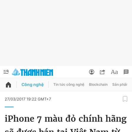
Công nghệ
Tin tức công nghệ
Blockchain
Sản phẩm
QUẢNG CÁO
ĐẶT BÁO
27/03/2017 19:22 GMT+7
Thông tin tài khoản
iPhone 7 màu đỏ chính hãng
Đổi mật khẩu
Chuyên mục
Tin đã lưu