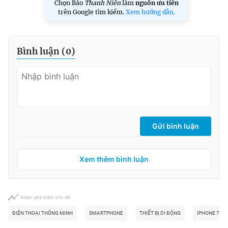
Chọn Báo
Thanh Niên
làm
nguồn ưu tiên
trên Google tìm kiếm.
Xem hướng dẫn.
Bình luận (
0
)
Gửi bình luận
Xem thêm bình luận
Khám phá thêm chủ đề
ĐIỆN THOẠI THÔNG MINH
SMARTPHONE
THIẾT BỊ DI ĐỘNG
IPHONE 7 ĐỎ