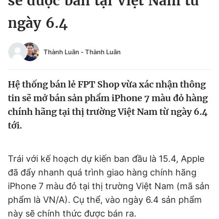
sẽ được bán tại Việt Nam từ
Chuyên mục khác
ngày 6.4
Tin đã xem
Chào ngày mới
Tin 24h
Đăng xuất
Thành Luân
-
Thành Luân
Tin thị trường
Tin 360
Hệ thống bán lẻ FPT Shop vừa xác nhận thông
Video
Magazine
tin sẽ mở bán sản phẩm iPhone 7 màu đỏ hàng
chính hãng tại thị trường Việt Nam từ ngày 6.4
tới.
Sản phẩm khác
Tiện ích
Bạn cần biết
Trái với kế hoạch dự kiến ban đầu là 15.4, Apple
đã đẩy nhanh quá trình giao hàng chính hãng
Thông tin tòa soạn
Liên hệ quảng cáo
iPhone 7 màu đỏ tại thị trường Việt Nam (mã sản
phẩm là VN/A). Cụ thể, vào ngày 6.4 sản phẩm
này sẽ chính thức được bán ra.