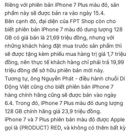
Riêng với phiên bản iPhone 7 Plus màu đỏ, sản
phẩm này sẽ được bán ra vào ngày 15.4.
Đọc Thanh Niên trên điện thoại
Bên cạnh đó, đại diện của FPT Shop còn cho
biết phiên bản iPhone 7 màu đỏ dung lượng 128
GB có giá bán là 21,69 triệu đồng, nhưng với
những khách hàng đặt mua trước sản phẩm thì
sẽ được tặng kèm phiếu mua hàng trị giá 1,7 triệu
Theo dõi báo trên
đồng, nên thực tế khách hàng chỉ phải trả 19,99
triệu đồng để sở hữu phiên bản mới này.
Hotline
Liên hệ quảng cáo
Tương tự, ông Nguyễn Phát - điều hành chuỗi Di
0906 645 777
0908 780 404
Động Việt cũng cho biết phiên bản iPhone 7
hàng chính hãng cũng sẽ được bán vào ngày
Đặt báo
Quảng cáo
RSS
Tòa soạn
Chính sách bảo
6.4. Trong đó, iPhone 7 Plus màu đỏ dung lượng
Tổng biên tập: Nguyễn Ngọc Toàn
128 GB chính hãng giá 23,9 triệu đồng.
Phó tổng biên tập thường trực: Hải Thành
Phó tổng biên tập: Lâm Hiếu Dũng
iPhone 7 và 7 Plus phiên bản màu đỏ được Apple
Phó tổng biên tập: Trần Việt Hưng
Tổng thư ký tòa soạn: Đức Trung
gọi là (PRODUCT) RED, và không có thêm bất kỳ