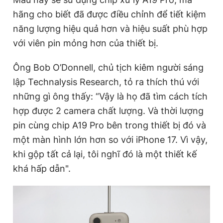
Giấy phép xuất bản số 110/GP - BTTTT cấp ngày 24.3.2020
hãng cho biết đã được điều chỉnh để tiết kiệm
© 2003-2026 Bản quyền thuộc về Báo Thanh Niên. Cấm sao
năng lượng hiệu quả hơn và hiệu suất phù hợp
chép dưới mọi hình thức nếu không có sự chấp thuận bằng văn
bản. Phát triển bởi ePi Technologies, JSC.
với viên pin mỏng hơn của thiết bị.
Ông Bob O’Donnell, chủ tịch kiêm người sáng
lập Technalysis Research, tỏ ra thích thú với
những gì ông thấy: “Vậy là họ đã tìm cách tích
hợp được 2 camera chất lượng. Và thời lượng
pin cùng chip A19 Pro bên trong thiết bị đó và
một màn hình lớn hơn so với iPhone 17. Vì vậy,
khi gộp tất cả lại, tôi nghĩ đó là một thiết kế
khá hấp dẫn".