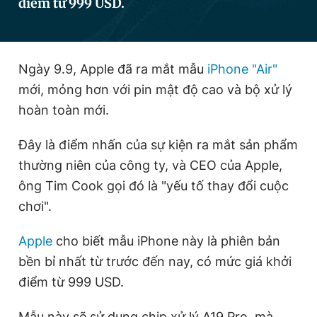
điểm từ 999 USD.
Đọc Thanh Niên trên điện thoại
Ngày 9.9, Apple đã ra mắt mẫu
iPhone "Air"
mới, mỏng hơn với pin mật độ cao và bộ xử lý
hoàn toàn mới.
Theo dõi báo trên
Đây là điểm nhấn của sự kiện ra mắt sản phẩm
thường niên của công ty, và CEO của Apple,
Hotline
Liên hệ quảng cáo
ông Tim Cook gọi đó là "yếu tố thay đổi cuộc
0906 645 777
0908 780 404
chơi".
Đặt báo
Quảng cáo
RSS
Tòa soạn
Chính sách bảo
Apple
cho biết mẫu iPhone này là phiên bản
Tổng biên tập: Nguyễn Ngọc Toàn
bền bỉ nhất từ trước đến nay, có mức giá khởi
Phó tổng biên tập thường trực: Hải Thành
điểm từ 999 USD.
Phó tổng biên tập: Lâm Hiếu Dũng
Phó tổng biên tập: Trần Việt Hưng
Tổng thư ký tòa soạn: Đức Trung
Mẫu này sẽ sử dụng chip xử lý A19 Pro, mà