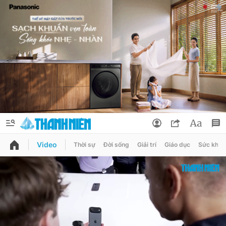
Video
Thời sự
Đời sống
Giải trí
Giáo dục
Sức khỏe
QUẢNG CÁO
ĐẶT BÁO
Thông tin tài khoản
Đổi mật khẩu
Chuyên mục
Tin đã lưu