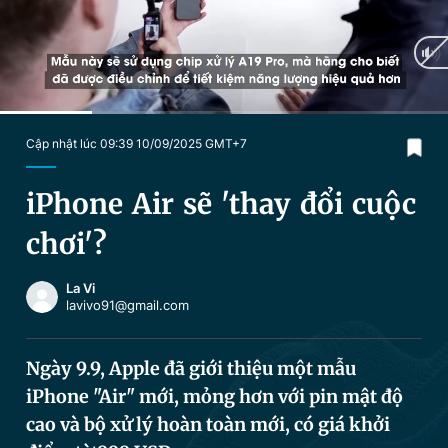
Chuyên mục khác
Tin đã xem
Chào ngày mới
Tin 24h
Đăng xuất
Tin thị trường
Tin 360
Current
0:30
/
Duration
2:25
Cập nhật lúc 09:39 10/09/2025 GMT+7
Time
Video
Magazine
iPhone Air sẽ 'thay đổi cuộc
chơi'?
Sản phẩm khác
La Vi
Tiện ích
Bạn cần biết
lavivo91@gmail.com
Thông tin tòa soạn
Liên hệ quảng cáo
Ngày 9.9, Apple đã giới thiệu một mẫu
iPhone "Air" mới, mỏng hơn với pin mật độ
cao và bộ xử lý hoàn toàn mới, có giá khởi