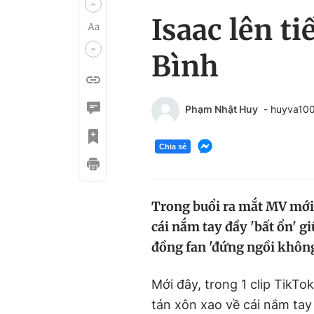
Isaac lên t
Bình
Phạm Nhật Huy
- huyva10
Chia sẻ
Trong buổi ra mắt MV mới,
cái nắm tay đầy 'bất ổn' 
đồng fan 'đứng ngồi không
Mới đây, trong 1 clip TikT
tán xôn xao về cái nắm tay