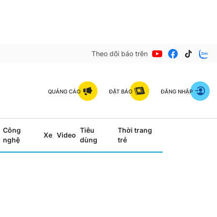
Theo dõi báo trên
QUẢNG CÁO
ĐẶT BÁO
ĐĂNG NHẬP
Công
Tiêu
Thời trang
Xe
Video
nghệ
dùng
trẻ