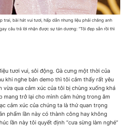
 trai, bài hát vui tươi, hấp dẫn nhưng liệu phải chăng anh
gay câu trả lời nhận được sự tán dương: “Tôi đẹp sẵn rồi thì
điệu tươi vui, sôi động. Gà cưng một thời của
au khi nghe bản demo thì tôi cảm thấy rất yêu
ch vừa qua cảm xúc của tôi bị chùng xuống khá
íp mang trở lại cho mình cảm hứng trong âm
ạc cảm xúc của chúng ta là thứ quan trọng
 sản phẩm lần này có thành công hay không
khúc lần này tôi quyết định “cưa sừng làm nghé”