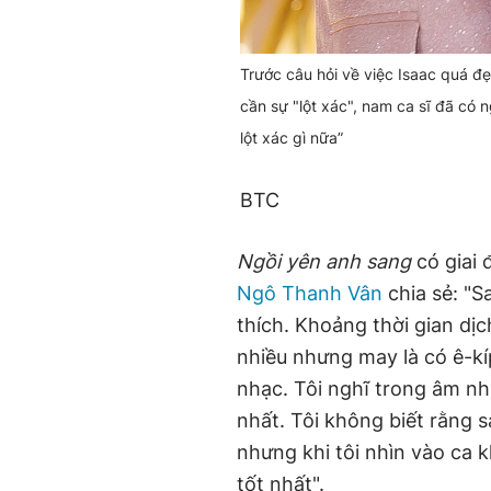
Trước câu hỏi về việc Isaac quá đẹp
cần sự "lột xác", nam ca sĩ đã có n
lột xác gì nữa”
BTC
Ngồi yên anh sang
có giai 
Ngô Thanh Vân
chia sẻ: "S
thích. Khoảng thời gian dị
nhiều nhưng may là có ê-k
nhạc. Tôi nghĩ trong âm nh
nhất. Tôi không biết rằng
nhưng khi tôi nhìn vào ca 
tốt nhất".