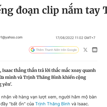
iếng đoạn clip nắm tay
01@yahoo.com
17/08/2022 11:02 GMT+7
 Isaac thẳng thắn trả lời thắc mắc xoay quanh
giữa mình và Trịnh Thăng Bình khiến cộng
 yên'.
ok nhận về hàng vạn lượt xem, người hâm mộ bàn
 đầy "bất ổn" của
Trịnh Thăng Bình
và Isaac.