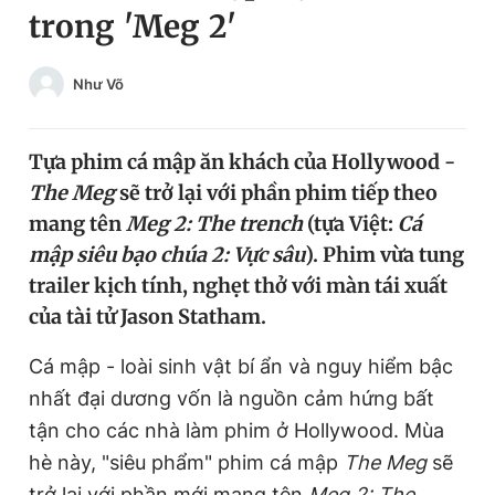
trong 'Meg 2'
Chuyên mục khác
Tin đã xem
Chào ngày mới
Tin 24h
Như Võ
Đăng xuất
Tin thị trường
Tin 360
Tựa phim cá mập ăn khách của Hollywood -
The Meg
sẽ trở lại với phần phim tiếp theo
Video
Magazine
mang tên
Meg 2: The trench
(tựa Việt:
Cá
mập siêu bạo chúa 2: Vực sâu
). Phim vừa tung
trailer kịch tính, nghẹt thở với màn tái xuất
Sản phẩm khác
của tài tử Jason Statham.
Tiện ích
Bạn cần biết
Cá mập - loài sinh vật bí ẩn và nguy hiểm bậc
nhất đại dương vốn là nguồn cảm hứng bất
Thông tin tòa soạn
Liên hệ quảng cáo
tận cho các nhà làm phim ở Hollywood. Mùa
hè này, "siêu phẩm" phim cá mập
The Meg
sẽ
trở lại với phần mới mang tên
Meg 2: The