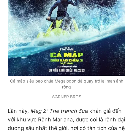
Giấy phép xuất bản số 110/GP - BTTTT cấp ngày 24.3.2020
© 2003-2026 Bản quyền thuộc về Báo Thanh Niên. Cấm sao
chép dưới mọi hình thức nếu không có sự chấp thuận bằng văn
bản. Phát triển bởi ePi Technologies, JSC.
Cá mập siêu bạo chúa Megalodon đã quay trở lại màn ảnh
rộng
WARNER BROS
Lần này,
Meg 2: The trench
đưa khán giả đến
với khu vực Rãnh Mariana, được coi là rãnh đại
dương sâu nhất thế giới, nơi có tàn tích của hệ