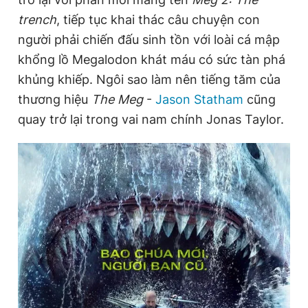
trench
, tiếp tục khai thác câu chuyện con
người phải chiến đấu sinh tồn với loài cá mập
Đọc Thanh Niên trên điện thoại
khổng lồ Megalodon khát máu có sức tàn phá
khủng khiếp. Ngôi sao làm nên tiếng tăm của
thương hiệu
The Meg
-
Jason Statham
cũng
quay trở lại trong vai nam chính Jonas Taylor.
Theo dõi báo trên
Hotline
Liên hệ quảng cáo
0906 645 777
0908 780 404
Đặt báo
Quảng cáo
RSS
Tòa soạn
Chính sách bảo
Tổng biên tập: Nguyễn Ngọc Toàn
Phó tổng biên tập thường trực: Hải Thành
Phó tổng biên tập: Lâm Hiếu Dũng
Phó tổng biên tập: Trần Việt Hưng
Tổng thư ký tòa soạn: Đức Trung