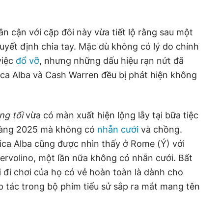
ân cận với cặp đôi này vừa tiết lộ rằng sau một
uyết định chia tay. Mặc dù không có lý do chính
việc
đổ vỡ
, nhưng những dấu hiệu rạn nứt đã
sica Alba và Cash Warren đều bị phát hiện không
ng tối
vừa có màn xuất hiện lộng lẫy tại bữa tiệc
u vàng 2025 mà không có
nhẫn cưới
và chồng.
sica Alba cũng được nhìn thấy ở Rome (Ý) với
ervolino, một lần nữa không có nhẫn cưới. Bất
đi chơi của họ có vẻ hoàn toàn là dành cho
p tác trong bộ phim tiểu sử sắp ra mắt mang tên