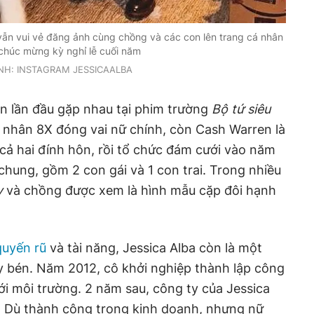
vẫn vui vẻ đăng ảnh cùng chồng và các con lên trang cá nhân
chúc mừng kỳ nghỉ lễ cuối năm
NH: INSTAGRAM JESSICAALBA
n lần đầu gặp nhau tại phim trường
Bộ tứ siêu
 nhân 8X đóng vai nữ chính, còn Cash Warren là
 cả hai đính hôn, rồi tổ chức đám cưới vào năm
chung, gồm 2 con gái và 1 con trai. Trong nhiều
y
và chồng được xem là hình mẫu cặp đôi hạnh
quyến rũ
và tài năng, Jessica Alba còn là một
 bén. Năm 2012, cô khởi nghiệp thành lập công
ới môi trường. 2 năm sau, công ty của Jessica
D. Dù thành công trong kinh doanh, nhưng nữ