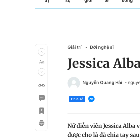
trị
sự
giới
tế
sống
Giải trí
Đời nghệ sĩ
Jessica Alb
Nguyễn Quang Hải
- nguy
Chia sẻ
Nữ diễn viên Jessica Alba
được cho là đã chia tay sa