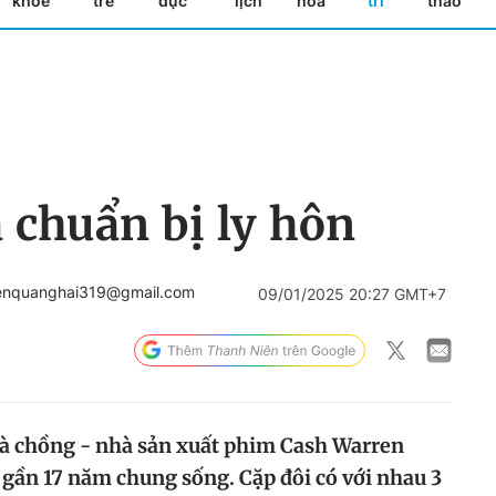
khỏe
trẻ
dục
lịch
hóa
trí
thao
a chuẩn bị ly hôn
enquanghai319@gmail.com
09/01/2025 20:27 GMT+7
 và chồng - nhà sản xuất phim Cash Warren
u gần 17 năm chung sống. Cặp đôi có với nhau 3