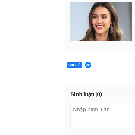
Chia sẻ
Bình luận (
0
)