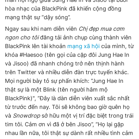
hòa nhạc của BlackPink đã khiến cộng đồng
mạng thật sự “dậy sóng”.
Ngay sau khi nam diễn viên
Chị đẹp mua cơm
ngon cho tôi
đăng tải ảnh chụp cùng thành viên
BlackPink lên tài khoản
mạng xã hội
của mình, từ
khóa #Haesoo (tên gọi của cặp đôi Jung Hae In
và Jisoo) đã nhanh chóng trở nên thịnh hành
trên Twitter và nhiều diễn đàn trực tuyến khác.
Mọi người bày tỏ sự phấn khích: “Jung Hae In
thật sự là một Blink (tên người hâm mộ
BlackPink)", “Đây là dàn diễn viên xuất sắc nhất
từ trước đến nay. Tôi sẽ không bao giờ quên họ
và
Snowdrop
sở hữu một vị trí đặc biệt trong trái
tim tôi. Cảm ơn vì đã ở bên Jisoo”, “Họ lại gặp
nhau lần nữa, tôi thật sự dành rất nhiều tình cảm