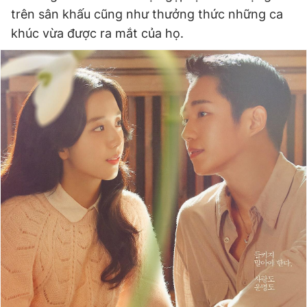
trên sân khấu cũng như thưởng thức những ca
khúc vừa được ra mắt của họ.
Đọc Thanh Niên trên điện thoại
Theo dõi báo trên
Hotline
Liên hệ quảng cáo
0906 645 777
0908 780 404
Đặt báo
Quảng cáo
RSS
Tòa soạn
Chính sách bảo
Tổng biên tập: Nguyễn Ngọc Toàn
Phó tổng biên tập thường trực: Hải Thành
Phó tổng biên tập: Lâm Hiếu Dũng
Phó tổng biên tập: Trần Việt Hưng
Tổng thư ký tòa soạn: Đức Trung