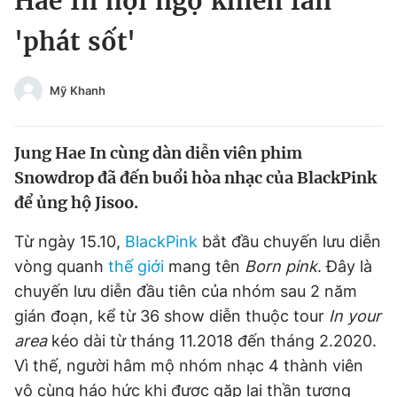
Hae In hội ngộ khiến fan
Chuyên mục khác
'phát sốt'
Tin đã xem
Chào ngày mới
Tin 24h
Đăng xuất
Mỹ Khanh
Tin thị trường
Tin 360
Jung Hae In cùng dàn diễn viên phim
Video
Magazine
Snowdrop đã đến buổi hòa nhạc của BlackPink
để ủng hộ Jisoo.
Sản phẩm khác
Từ ngày 15.10,
BlackPink
bắt đầu chuyến lưu diễn
vòng quanh
thế giới
mang tên
Born pink
. Đây là
Tiện ích
Bạn cần biết
chuyến lưu diễn đầu tiên của nhóm sau 2 năm
gián đoạn, kể từ 36 show diễn thuộc tour
In your
Thông tin tòa soạn
Liên hệ quảng cáo
area
kéo dài từ tháng 11.2018 đến tháng 2.2020.
Vì thế, người hâm mộ nhóm nhạc 4 thành viên
vô cùng háo hức khi được gặp lại thần tượng