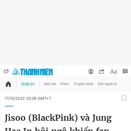
Giải trí
Kết nối
Phim
Truyền hình
Đời nghệ sĩ
QUẢNG CÁO
ĐẶT BÁO
17/10/2022 20:06 GMT+7
Thông tin tài khoản
Jisoo (BlackPink) và Jung
Đổi mật khẩu
Chuyên mục
Tin đã lưu