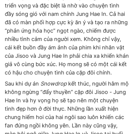
triển vọng và đặc biệt là nhờ vào chuyện tình
đầy sóng gió với nam chính Jung Hae In. Cả hai
đã có màn phối hợp cực kỳ ăn ý và tạo ra những
“phản ứng hóa học” ngọt ngào, chiếm được
nhiều tình cảm của người xem. Không chỉ vậy,
cái kết buồn đầy ám ảnh của phim khi nhân vật
của Jisoo và Jung Hae In phải chia xa khiến khán
giả vô cùng bức xúc. Họ mong sẽ có một cái kết
có hậu cho chuyện tình của cặp đôi chính.
Sau khi dự án
Snowdrop
kết thúc, người hâm mộ
không ngừng “đẩy thuyền” cặp đôi Jisoo - Jung
Hae In và hy vọng họ sẽ tạo nên một chuyện
tình đẹp hơn ở đời thực. Những lần xuất hiện
chung hiếm hoi của hai ngôi sao luôn khiến các
fan đứng ngồi không yên. Lần này cũng vậy,
màn hội ngộ giữa Jung Hae In và Jisoo tại buổi