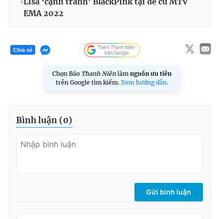
Lisa ‘cạnh tranh’ BlackPink tại đề cử MTV
EMA 2022
Chia sẻ
Chọn Báo
Thanh Niên
làm
nguồn ưu tiên
trên Google tìm kiếm.
Xem hướng dẫn.
Bình luận (
0
)
Gửi bình luận