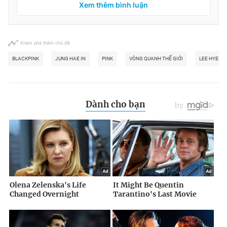
Xem thêm bình luận
Khám phá thêm chủ đề
BLACKPINK
JUNG HAE IN
PINK
VÒNG QUANH THẾ GIỚI
LEE HYERI