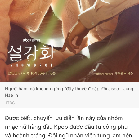
Giấy phép xuất bản số 110/GP - BTTTT cấp ngày 24.3.2020
© 2003-2026 Bản quyền thuộc về Báo Thanh Niên. Cấm sao
chép dưới mọi hình thức nếu không có sự chấp thuận bằng văn
bản. Phát triển bởi ePi Technologies, JSC.
Người hâm mộ không ngừng “đẩy thuyền” cặp đôi Jisoo - Jung
Hae In
JTBC
Được biết, chuyến lưu diễn lần này của nhóm
nhạc nữ hàng đầu Kpop được đầu tư công phu
và hoành tráng. Đội ngũ nhân viên từng làm nên