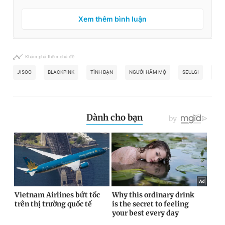
Xem thêm bình luận
Khám phá thêm chủ đề
JISOO
BLACKPINK
TÌNH BẠN
NGƯỜI HÂM MỘ
SEULGI
RED