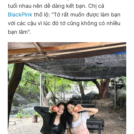
tuổi nhau nên dễ dàng kết bạn. Chị cả
BlackPink
thổ lộ: "Tớ rất muốn được làm bạn
Đọc Thanh Niên trên điện thoại
với các cậu vì lúc đó tớ cũng không có nhiều
bạn lắm".
Theo dõi báo trên
Hotline
Liên hệ quảng cáo
0906 645 777
0908 780 404
Đặt báo
Quảng cáo
RSS
Tòa soạn
Chính sách bảo
Tổng biên tập: Nguyễn Ngọc Toàn
Phó tổng biên tập thường trực: Hải Thành
Phó tổng biên tập: Lâm Hiếu Dũng
Phó tổng biên tập: Trần Việt Hưng
Tổng thư ký tòa soạn: Đức Trung