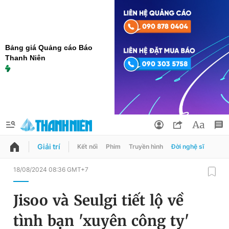
Bảng giá Quảng cáo Báo
Thanh Niên
Giải trí
Kết nối
Phim
Truyền hình
Đời nghệ sĩ
QUẢNG CÁO
ĐẶT BÁO
18/08/2024 08:36 GMT+7
Thông tin tài khoản
Jisoo và Seulgi tiết lộ về
Đổi mật khẩu
Chuyên mục
tình bạn 'xuyên công ty'
Tin đã lưu