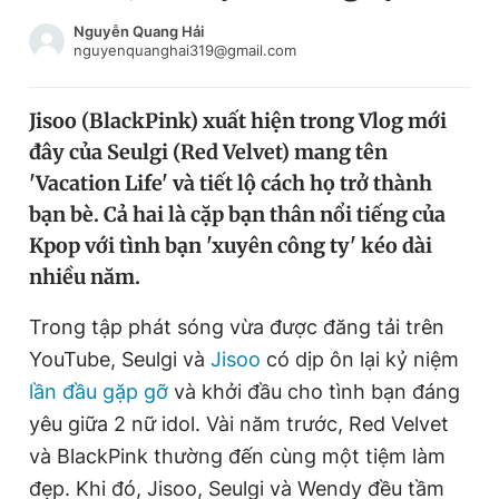
Chuyên mục khác
Nguyễn Quang Hải
Tin đã xem
nguyenquanghai319@gmail.com
Chào ngày mới
Tin 24h
Đăng xuất
Jisoo (BlackPink) xuất hiện trong Vlog mới
Tin thị trường
Tin 360
đây của Seulgi (Red Velvet) mang tên
'Vacation Life' và tiết lộ cách họ trở thành
Video
Magazine
bạn bè. Cả hai là cặp bạn thân nổi tiếng của
Kpop với tình bạn 'xuyên công ty' kéo dài
nhiều năm.
Sản phẩm khác
Trong tập phát sóng vừa được đăng tải trên
Tiện ích
Bạn cần biết
YouTube, Seulgi và
Jisoo
có dịp ôn lại kỷ niệm
lần đầu gặp gỡ
và khởi đầu cho tình bạn đáng
Thông tin tòa soạn
Liên hệ quảng cáo
yêu giữa 2 nữ idol. Vài năm trước, Red Velvet
và BlackPink thường đến cùng một tiệm làm
đẹp. Khi đó, Jisoo, Seulgi và Wendy đều tầm