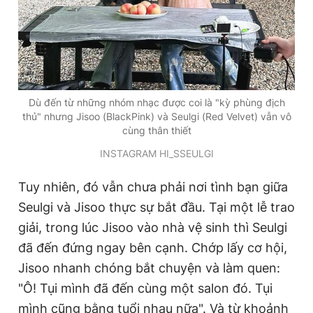
Giấy phép xuất bản số 110/GP - BTTTT cấp ngày 24.3.2020
© 2003-2026 Bản quyền thuộc về Báo Thanh Niên. Cấm sao
chép dưới mọi hình thức nếu không có sự chấp thuận bằng văn
bản. Phát triển bởi ePi Technologies, JSC.
Dù đến từ những nhóm nhạc được coi là "kỳ phùng địch
thủ" nhưng Jisoo (BlackPink) và Seulgi (Red Velvet) vẫn vô
cùng thân thiết
INSTAGRAM HI_SSEULGI
Tuy nhiên, đó vẫn chưa phải nơi tình bạn giữa
Seulgi và Jisoo thực sự bắt đầu. Tại một lễ trao
giải, trong lúc Jisoo vào nhà vệ sinh thì Seulgi
đã đến đứng ngay bên cạnh. Chớp lấy cơ hội,
Jisoo nhanh chóng bắt chuyện và làm quen:
"Ô! Tụi mình đã đến cùng một salon đó. Tụi
mình cũng bằng tuổi nhau nữa". Và từ khoảnh