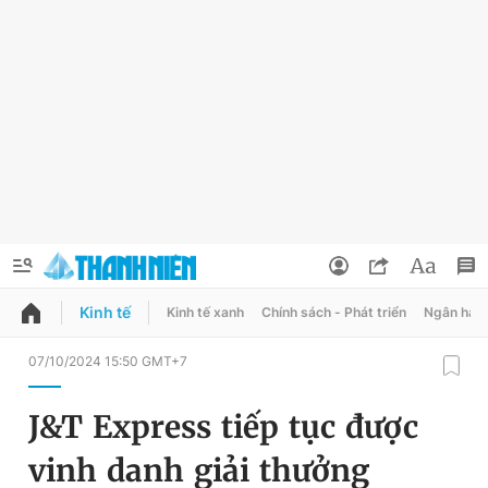
Kinh tế
Kinh tế xanh
Chính sách - Phát triển
Ngân hàn
QUẢNG CÁO
ĐẶT BÁO
07/10/2024 15:50 GMT+7
Thông tin tài khoản
J&T Express tiếp tục được
Đổi mật khẩu
Chuyên mục
vinh danh giải thưởng
Tin đã lưu