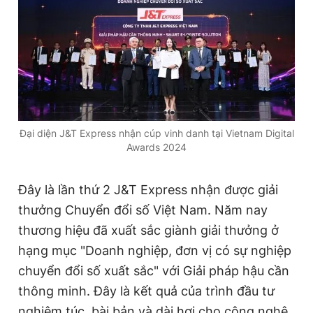
Đọc Thanh Niên trên điện thoại
Đại diện J&T Express nhận cúp vinh danh tại Vietnam Digital
Theo dõi báo trên
Awards 2024
Hotline
Liên hệ quảng cáo
Đây là lần thứ 2 J&T Express nhận được giải
0906 645 777
0908 780 404
thưởng Chuyển đổi số Việt Nam
. Năm nay
Đặt báo
Quảng cáo
RSS
Tòa soạn
Chính sách bảo
thương hiệu
đã xuất sắc giành giải thưởng ở
hạng mục "Doanh nghiệp, đơn vị có sự nghiệp
Tổng biên tập: Nguyễn Ngọc Toàn
Phó tổng biên tập thường trực: Hải Thành
chuyển đổi số xuất sắc" với Giải pháp hậu cần
Phó tổng biên tập: Lâm Hiếu Dũng
thông minh.
Đây là kết quả của
trình đầu tư
Phó tổng biên tập: Trần Việt Hưng
Tổng thư ký tòa soạn: Đức Trung
nghiêm túc, bài bản và dài hơi cho công nghệ