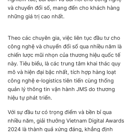
Giấy phép xuất bản số 110/GP - BTTTT cấp ngày 24.3.2020
và chuyển đổi số,
mang đến cho khách hàng
© 2003-2026 Bản quyền thuộc về Báo Thanh Niên. Cấm sao
những giá trị cao nhất.
chép dưới mọi hình thức nếu không có sự chấp thuận bằng văn
bản. Phát triển bởi ePi Technologies, JSC.
Theo các chuyên gia, việc liên tục đầu tư cho
công nghệ và chuyển đổi số qua nhiều năm là
chiến lược mũi nhọn của thương hiệu quốc tế
này
. Tiêu biểu, là
các trung tâm khai thác qu
y
mô và hiện đại bậc nhất
,
tích hợp hàng loạt
công nghệ e-logistics tiên tiến
cùng
thống
quản lý thông tin vận hành JMS do thương
hiệu tự phát triển
.
Với sự đầu tư có trọng điểm và bền bỉ qua
nhiều năm,
g
iải thưởng Vietnam Digital Awards
2024
là thành quả xứng đáng,
khẳng định