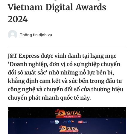
Vietnam Digital Awards
Chuyên mục khác
Tin đã xem
2024
Chào ngày mới
Tin 24h
Đăng xuất
Thông tin dịch vụ
Tin thị trường
Tin 360
J&T Express được vinh danh tại hạng mục
Video
Magazine
'Doanh nghiệp, đơn vị có sự nghiệp chuyển
đổi số xuất sắc' nhờ những nỗ lực bền bỉ,
Sản phẩm khác
khẳng định cam kết và sức bền trong đầu tư
công nghệ và chuyển đổi số của thương hiệu
Tiện ích
Bạn cần biết
chuyển phát nhanh quốc tế này.
Thông tin tòa soạn
Liên hệ quảng cáo