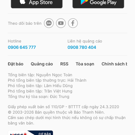
Theo dõi báo trên
Hotline
Liên hệ quảng cáo
0906 645 777
0908 780 404
Đặt báo
Quảng cáo
RSS
Tòa soạn
Chính sách bảo
Tổng biên tập: Nguyễn Ngọc Toàn
Phó tổng biên tập thường trực: Hải Thành
Phó tổng biên tập: Lâm Hiếu Dũng
Phó tổng biên tập: Trần Việt Hưng
Tổng thư ký tòa soạn: Đức Trung
Giấy phép xuất bản số 110/GP - BTTTT cấp ngày 24.3.2020
© 2003-2026 Bản quyền thuộc về Báo Thanh Niên.
Cấm sao chép dưới mọi hình thức nếu không có sự chấp thuận
bằng văn bản.