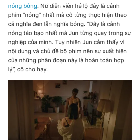
nóng bỏng
. Nữ diễn viên hé lộ đây là cảnh
Giấy phép xuất bản số 110/GP - BTTTT cấp ngày 24.3.2020
© 2003-2026 Bản quyền thuộc về Báo Thanh Niên. Cấm sao
phim “nóng” nhất mà cô từng thực hiện theo
chép dưới mọi hình thức nếu không có sự chấp thuận bằng văn
bản. Phát triển bởi ePi Technologies, JSC.
cả nghĩa đen lẫn nghĩa bóng. “Đây là cảnh
nóng táo bạo nhất mà Jun từng quay trong sự
nghiệp của mình. Tuy nhiên Jun cảm thấy vì
nội dung và chủ đề bộ phim nên sự xuất hiện
của những phân đoạn này là hoàn toàn hợp
lý”, cô cho hay.