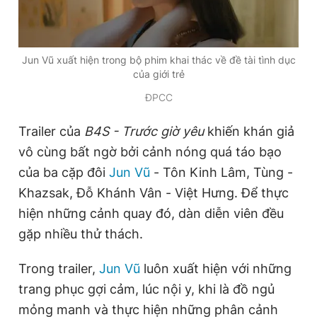
Đọc Thanh Niên trên điện thoại
Jun Vũ xuất hiện trong bộ phim khai thác về đề tài tình dục
của giới trẻ
ĐPCC
Trailer của
B4S - Trước giờ yêu
khiến khán giả
Theo dõi báo trên
vô cùng bất ngờ bởi cảnh nóng quá táo bạo
của ba cặp đôi
Jun Vũ
- Tôn Kinh Lâm, Tùng -
Hotline
Liên hệ quảng cáo
0906 645 777
0908 780 404
Khazsak, Đỗ Khánh Vân - Việt Hưng. Để thực
hiện những cảnh quay đó, dàn diễn viên đều
Đặt báo
Quảng cáo
RSS
Tòa soạn
Chính sách bảo
gặp nhiều thử thách.
Tổng biên tập: Nguyễn Ngọc Toàn
Trong trailer,
Jun Vũ
luôn
xuất hiện với những
Phó tổng biên tập thường trực: Hải Thành
Phó tổng biên tập: Lâm Hiếu Dũng
trang phục gợi cảm, lúc nội y, khi là đồ ngủ
Phó tổng biên tập: Trần Việt Hưng
Tổng thư ký tòa soạn: Đức Trung
mỏng manh và thực hiện những phân cảnh