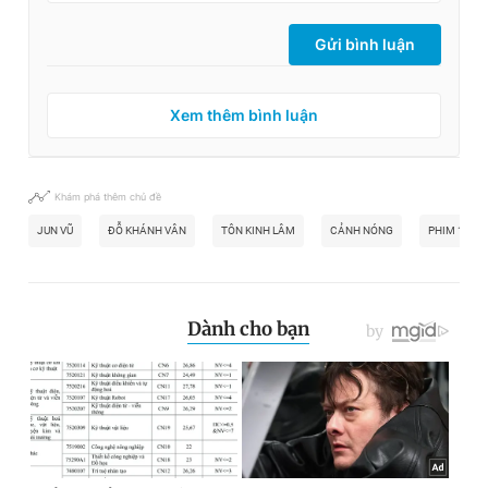
Gửi bình luận
Xem thêm bình luận
Khám phá thêm chủ đề
JUN VŨ
ĐỖ KHÁNH VÂN
TÔN KINH LÂM
CẢNH NÓNG
PHIM 18+