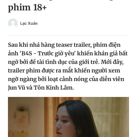
phim 18+
Chuyên mục khác
Tin đã xem
Chào ngày mới
Tin 24h
Lạc Xuân
Đăng xuất
Tin thị trường
Tin 360
Sau khi nhá hàng teaser trailer, phim điện
ảnh 'B4S - Trước giờ yêu' khiến khán giả bất
Video
Magazine
ngờ bởi đề tài tình dục của giới trẻ. Mới đây,
trailer phim được ra mắt khiến người xem
ngỡ ngàng bởi loạt cảnh nóng của diễn viên
Sản phẩm khác
Jun Vũ và Tôn Kinh Lâm.
Tiện ích
Bạn cần biết
Thông tin tòa soạn
Liên hệ quảng cáo