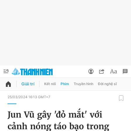
Giải trí
Kết nối
Phim
Truyền hình
Đời nghệ sĩ
QUẢNG CÁO
ĐẶT BÁO
25/03/2024 16:13 GMT+7
Thông tin tài khoản
Jun Vũ gây 'đỏ mắt' với
Đổi mật khẩu
Chuyên mục
cảnh nóng táo bạo trong
Tin đã lưu