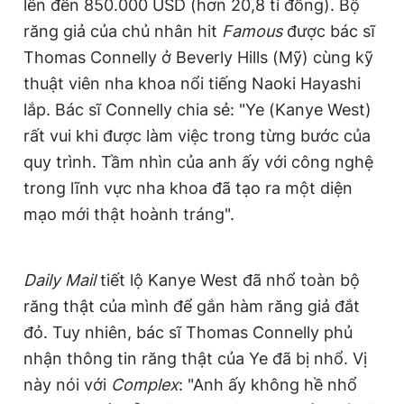
lên đến 850.000 USD (hơn 20,8 tỉ đồng). Bộ
Giấy phép xuất bản số 110/GP - BTTTT cấp ngày 24.3.2020
răng giả của chủ nhân hit
Famous
được bác sĩ
© 2003-2026 Bản quyền thuộc về Báo Thanh Niên. Cấm sao
chép dưới mọi hình thức nếu không có sự chấp thuận bằng văn
Thomas Connelly ở Beverly Hills (Mỹ) cùng kỹ
bản. Phát triển bởi ePi Technologies, JSC.
thuật viên nha khoa nổi tiếng Naoki Hayashi
lắp. Bác sĩ Connelly chia sẻ: "Ye (Kanye West)
rất vui khi được làm việc trong từng bước của
quy trình. Tầm nhìn của anh ấy với công nghệ
trong lĩnh vực nha khoa đã tạo ra một diện
mạo mới thật hoành tráng".
Daily Mail
tiết lộ Kanye West đã nhổ toàn bộ
răng thật của mình để gắn hàm răng giả đắt
đỏ. Tuy nhiên, bác sĩ Thomas Connelly phủ
nhận thông tin răng thật của Ye đã bị nhổ. Vị
này nói với
Complex
: "Anh ấy không hề nhổ