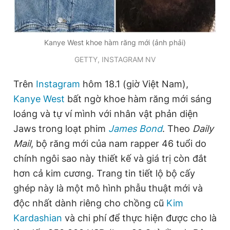
Đọc Thanh Niên trên điện thoại
Kanye West khoe hàm răng mới (ảnh phải)
GETTY, INSTAGRAM NV
Trên
Instagram
hôm 18.1 (giờ Việt Nam),
Kanye West
bất ngờ khoe hàm răng mới sáng
Theo dõi báo trên
loáng và tự ví mình với nhân vật phản diện
Jaws trong loạt phim
James Bond
. Theo
Daily
Hotline
Liên hệ quảng cáo
0906 645 777
0908 780 404
Mail
, bộ răng mới của nam rapper 46 tuổi do
chính ngôi sao này thiết kế và giá trị còn đắt
Đặt báo
Quảng cáo
RSS
Tòa soạn
Chính sách bảo
hơn cả kim cương. Trang tin tiết lộ bộ cấy
Tổng biên tập: Nguyễn Ngọc Toàn
ghép này là một mô hình phẫu thuật mới và
Phó tổng biên tập thường trực: Hải Thành
độc nhất dành riêng cho chồng cũ
Kim
Phó tổng biên tập: Lâm Hiếu Dũng
Phó tổng biên tập: Trần Việt Hưng
Kardashian
và chi phí để thực hiện được cho là
Tổng thư ký tòa soạn: Đức Trung