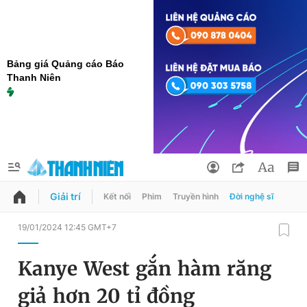
Bảng giá Quảng cáo Báo
Thanh Niên
Giải trí
Kết nối
Phim
Truyền hình
Đời nghệ sĩ
QUẢNG CÁO
ĐẶT BÁO
19/01/2024 12:45 GMT+7
Thông tin tài khoản
Kanye West gắn hàm răng
Đổi mật khẩu
Chuyên mục
giả hơn 20 tỉ đồng
Tin đã lưu