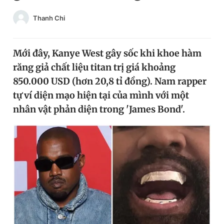
Chuyên mục khác
Thanh Chi
Tin đã xem
Chào ngày mới
Tin 24h
Đăng xuất
Mới đây, Kanye West gây sốc khi khoe hàm
Tin thị trường
Tin 360
răng giả chất liệu titan trị giá khoảng
850.000 USD (hơn 20,8 tỉ đồng). Nam rapper
tự ví diện mạo hiện tại của mình với một
Video
Magazine
nhân vật phản diện trong 'James Bond'.
Sản phẩm khác
Tiện ích
Bạn cần biết
Thông tin tòa soạn
Liên hệ quảng cáo