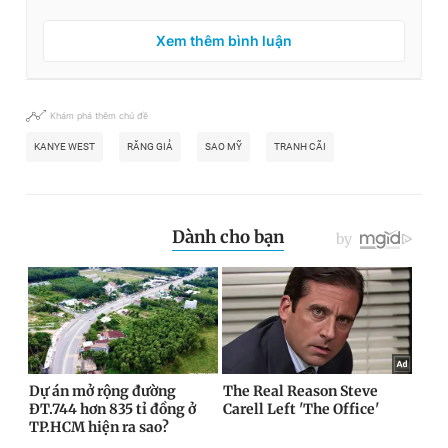
Xem thêm bình luận
Khám phá thêm chủ đề
KANYE WEST
RĂNG GIẢ
SAO MỸ
TRANH CÃI