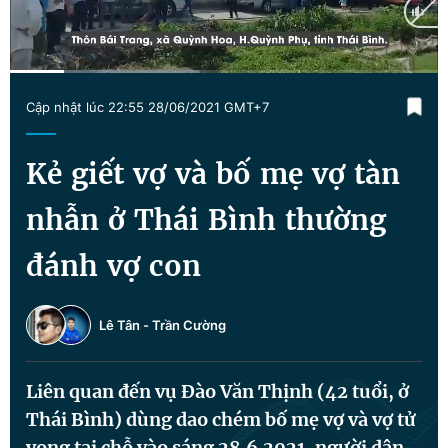
Tin đã xem
Chào ngày mới
Tin 24h
Đăng xuất
Current
0:12
/
Duration
1:36
Tin thị trường
Tin 360
Cập nhật lúc 22:55 28/06/2021 GMT+7
Time
Video
Magazine
Kẻ giết vợ và bố mẹ vợ tàn
nhẫn ở Thái Bình thường
Sản phẩm khác
đánh vợ con
Tiện ích
Bạn cần biết
Lê Tân
-
Trần Cường
Thông tin tòa soạn
Liên hệ quảng cáo
Liên quan đến vụ Đào Văn Thịnh (42 tuổi, ở
Thái Bình) dùng dao chém bố mẹ vợ và vợ tử
vong tại chỗ vào sáng 28.6.2021, người dân