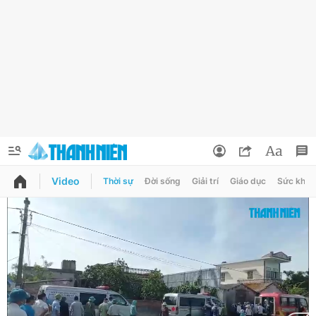
Video
Thời sự
Đời sống
Giải trí
Giáo dục
Sức khỏe
QUẢNG CÁO
ĐẶT BÁO
Thông tin tài khoản
Đổi mật khẩu
Chuyên mục
Tin đã lưu
Chuyên mục khác