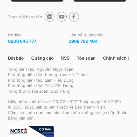
Theo dõi báo trên
Hotline
Liên hệ quảng cáo
0906 645 777
0908 780 404
Đặt báo
Quảng cáo
RSS
Tòa soạn
Chính sách bảo
Tổng biên tập: Nguyễn Ngọc Toàn
Phó tổng biên tập thường trực: Hải Thành
Phó tổng biên tập: Lâm Hiếu Dũng
Phó tổng biên tập: Trần Việt Hưng
Tổng thư ký tòa soạn: Đức Trung
Giấy phép xuất bản số 110/GP - BTTTT cấp ngày 24.3.2020
© 2003-2026 Bản quyền thuộc về Báo Thanh Niên.
Cấm sao chép dưới mọi hình thức nếu không có sự chấp thuận
bằng văn bản.