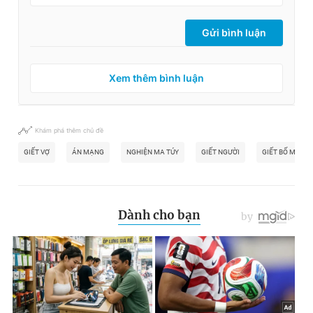
© 2003-2026 Bản quyền thuộc về Báo Thanh Niên. Cấm sao
chép dưới mọi hình thức nếu không có sự chấp thuận bằng văn
bản. Phát triển bởi ePi Technologies, JSC.
Gửi bình luận
Xem thêm bình luận
Khám phá thêm chủ đề
GIẾT VỢ
ÁN MẠNG
NGHIỆN MA TÚY
GIẾT NGƯỜI
GIẾT BỐ MẸ VỢ