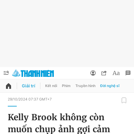
Giải trí
Kết nối
Phim
Truyền hình
Đời nghệ sĩ
QUẢNG CÁO
ĐẶT BÁO
29/10/2024 07:37 GMT+7
Thông tin tài khoản
Kelly Brook không còn
Đổi mật khẩu
Chuyên mục
muốn chụp ảnh gợi cảm
Tin đã lưu