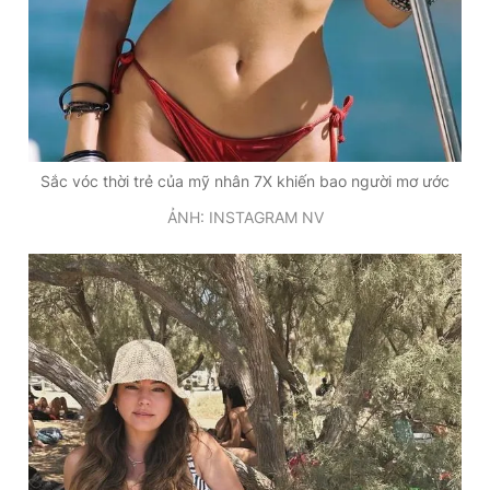
Sắc vóc thời trẻ của mỹ nhân 7X khiến bao người mơ ước
ẢNH: INSTAGRAM NV