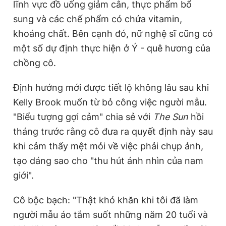
lĩnh vực đồ uống giảm cân, thực phẩm bổ
Giấy phép xuất bản số 110/GP - BTTTT cấp ngày 24.3.2020
sung và các chế phẩm có chứa vitamin,
© 2003-2026 Bản quyền thuộc về Báo Thanh Niên. Cấm sao
chép dưới mọi hình thức nếu không có sự chấp thuận bằng văn
khoáng chất. Bên cạnh đó, nữ nghệ sĩ cũng có
bản. Phát triển bởi ePi Technologies, JSC.
một số dự định thực hiện ở Ý - quê hương của
chồng cô.
Định hướng mới được tiết lộ không lâu sau khi
Kelly Brook muốn từ bỏ công việc người mẫu.
"Biểu tượng gợi cảm" chia sẻ với
The Sun
hồi
tháng trước rằng cô đưa ra quyết định này sau
khi cảm thấy mệt mỏi về việc phải chụp ảnh,
tạo dáng sao cho "thu hút ánh nhìn của nam
giới".
Cô bộc bạch: "Thật khó khăn khi tôi đã làm
người mẫu áo tắm suốt những năm 20 tuổi và