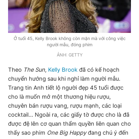
Đọc Thanh Niên trên điện thoại
Ở tuổi 45, Kelly Brook không còn mặn mà với công việc
người mẫu, đóng phim
ẢNH: GETTY
Theo dõi báo trên
Theo
The Sun
,
Kelly Brook
đã có kế hoạch
Hotline
Liên hệ quảng cáo
chuyển hướng sau khi nghỉ làm người mẫu.
0906 645 777
0908 780 404
Trang tin Anh tiết lộ người đẹp 45 tuổi được
cho là muốn mở một thương hiệu rượu,
Đặt báo
Quảng cáo
RSS
Tòa soạn
Chính sách bảo
chuyên bán rượu vang, rượu mạnh, các loại
Tổng biên tập: Nguyễn Ngọc Toàn
cocktail… Ngoài ra, các giấy tờ được cho là đã
Phó tổng biên tập thường trực: Hải Thành
được đệ lên cơ quan thẩm quyền liên quan cho
Phó tổng biên tập: Lâm Hiếu Dũng
Phó tổng biên tập: Trần Việt Hưng
thấy sao phim
One Big Happy
đang chú ý đến
Tổng thư ký tòa soạn: Đức Trung