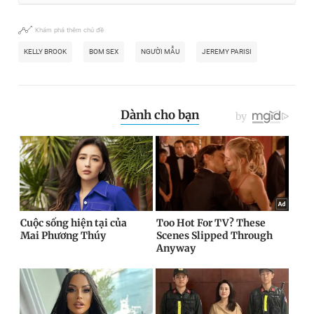
Khám phá thêm chủ đề
KELLY BROOK
BOM SEX
NGƯỜI MẪU
JEREMY PARISI