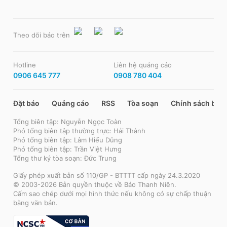
Theo dõi báo trên
Hotline
Liên hệ quảng cáo
0906 645 777
0908 780 404
Đặt báo
Quảng cáo
RSS
Tòa soạn
Chính sách bảo
Tổng biên tập: Nguyễn Ngọc Toàn
Phó tổng biên tập thường trực: Hải Thành
Phó tổng biên tập: Lâm Hiếu Dũng
Phó tổng biên tập: Trần Việt Hưng
Tổng thư ký tòa soạn: Đức Trung
Giấy phép xuất bản số 110/GP - BTTTT cấp ngày 24.3.2020
© 2003-2026 Bản quyền thuộc về Báo Thanh Niên.
Cấm sao chép dưới mọi hình thức nếu không có sự chấp thuận
bằng văn bản.