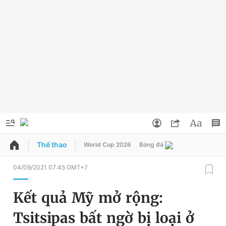
Thể thao
World Cup 2026
Bóng đá
sin
QUẢNG CÁO
ĐẶT BÁO
04/09/2021 07:45 GMT+7
Thông tin tài khoản
Kết quả Mỹ mở rộng:
Đổi mật khẩu
Chuyên mục
Tsitsipas bất ngờ bị loại ở
Tin đã lưu