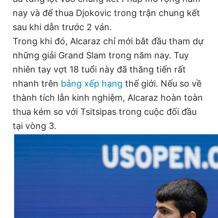
nay và để thua Djokovic trong trận chung kết
Đọc Thanh Niên trên điện thoại
sau khi dẫn trước 2 ván.
Trong khi đó, Alcaraz chỉ mới bắt đầu tham dự
những giải Grand Slam trong năm nay. Tuy
nhiên tay vợt 18 tuổi này đã thăng tiến rất
Theo dõi báo trên
nhanh trên
bảng xếp hạng
thế giới. Nếu so về
thành tích lẫn kinh nghiệm, Alcaraz hoàn toàn
Hotline
Liên hệ quảng cáo
thua kém so với Tsitsipas trong cuộc đối đầu
0906 645 777
0908 780 404
tại vòng 3.
Đặt báo
Quảng cáo
RSS
Tòa soạn
Chính sách bảo
Tổng biên tập: Nguyễn Ngọc Toàn
Phó tổng biên tập thường trực: Hải Thành
Phó tổng biên tập: Lâm Hiếu Dũng
Phó tổng biên tập: Trần Việt Hưng
Tổng thư ký tòa soạn: Đức Trung
Giấy phép xuất bản số 110/GP - BTTTT cấp ngày 24.3.2020