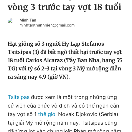
vòng 3 trước tay vợt 18 tuổi
Chuyên mục khác
Tin đã xem
Chào ngày mới
Tin 24h
Minh Tân
minhtanthanhnien@gmail.com
Đăng xuất
Tin thị trường
Tin 360
Hạt giống số 3 người Hy Lạp Stefanos
Tsitsipas (3) đã bất ngờ thất bại trước tay vợt
Video
Magazine
18 tuổi Carlos Alcaraz (Tây Ban Nha, hạng 55
TG) với tỷ số 2-3 tại vòng 3 Mỹ mở rộng diễn
ra sáng nay 4.9 (giờ VN).
Sản phẩm khác
Tiện ích
Bạn cần biết
Tsitsipas
được xem là một trong những ứng
cử viên của chức vô địch và có thể ngăn cản
Thông tin tòa soạn
Liên hệ quảng cáo
tay vợt số 1
thế giới
Novak Djokovic (Serbia)
tại giải Mỹ mở rộng năm nay. Tsitsipas cũng
đã từng lọt vào chung kết Pháp mở rộng năm