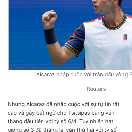
© 2003-2026 Bản quyền thuộc về Báo Thanh Niên. Cấm sao
chép dưới mọi hình thức nếu không có sự chấp thuận bằng văn
bản. Phát triển bởi ePi Technologies, JSC.
Alcaraz nhập cuộc với trận đấu vòng 3 
Reuters
Nhưng Alcaraz đã nhập cuộc với sự tự tin rất
cao và gây bất ngờ cho Tsitsipas bằng ván
thắng đầu tiên với tỷ số 6/4. Tuy nhiên hạt
giống số 3 đã thắng lại ván thứ hai với tỷ số