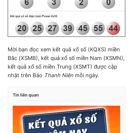
Mời bạn đọc xem kết quả xổ số (KQXS) miền
Bắc (XSMB), kết quả xổ số miền Nam (XSMN),
kết quả xổ số miền Trung (XSMT) được cập
nhật trên Báo
Thanh Niên
mỗi ngày.
Tin liên quan