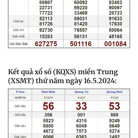
Giấy phép xuất bản số 110/GP - BTTTT cấp ngày 24.3.2020
© 2003-2026 Bản quyền thuộc về Báo Thanh Niên. Cấm sao
chép dưới mọi hình thức nếu không có sự chấp thuận bằng văn
bản. Phát triển bởi ePi Technologies, JSC.
Kết quả xổ số (KQXS) miền Trung
(XSMT) thứ năm ngày 16.5.2024: