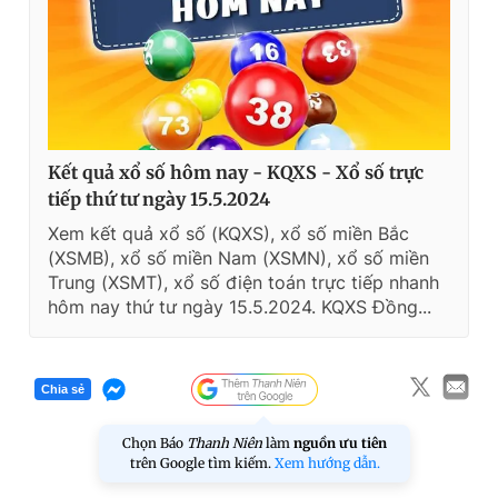
Kết quả xổ số hôm nay - KQXS - Xổ số trực
tiếp thứ tư ngày 15.5.2024
Xem kết quả xổ số (KQXS), xổ số miền Bắc
(XSMB), xổ số miền Nam (XSMN), xổ số miền
Trung (XSMT), xổ số điện toán trực tiếp nhanh
hôm nay thứ tư ngày 15.5.2024. KQXS Đồng...
Chia sẻ
Chọn Báo
Thanh Niên
làm
nguồn ưu tiên
trên Google tìm kiếm.
Xem hướng dẫn.