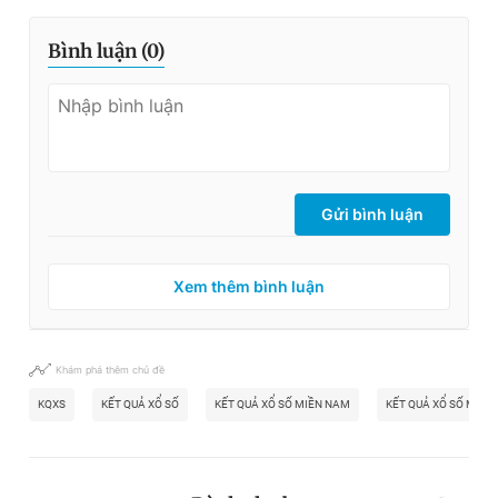
Bình luận (
0
)
Gửi bình luận
Xem thêm bình luận
Khám phá thêm chủ đề
KQXS
KẾT QUẢ XỔ SỐ
KẾT QUẢ XỔ SỐ MIỀN NAM
KẾT QUẢ XỔ SỐ MIỀN