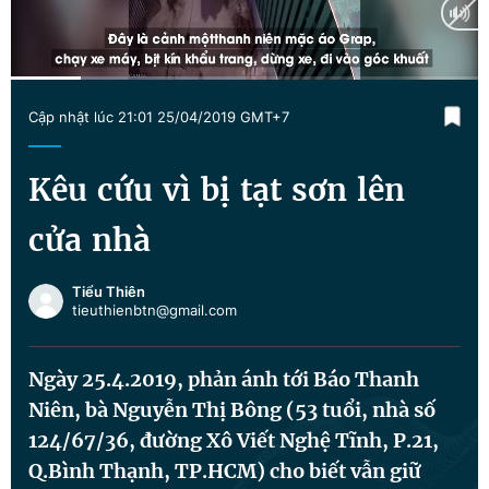
Tin đã xem
Chào ngày mới
Tin 24h
Đăng xuất
Current
0:13
/
Duration
1:25
Tin thị trường
Tin 360
Cập nhật lúc 21:01 25/04/2019 GMT+7
Time
Video
Magazine
Kêu cứu vì bị tạt sơn lên
cửa nhà
Sản phẩm khác
Tiểu Thiên
Tiện ích
Bạn cần biết
tieuthienbtn@gmail.com
Thông tin tòa soạn
Liên hệ quảng cáo
Ngày 25.4.2019, phản ánh tới Báo Thanh
Niên, bà Nguyễn Thị Bông (53 tuổi, nhà số
124/67/36, đường Xô Viết Nghệ Tĩnh, P.21,
Q.Bình Thạnh, TP.HCM) cho biết vẫn giữ