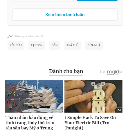
Xem thêm bình luận
Khám phá thêm chủ đề
KÊU CỨU
TẠT SƠN
SÓN
TRẢ THÙ
CỬA NHÀ