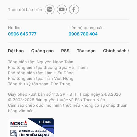
Theo dõi báo trên
Hotline
Liên hệ quảng cáo
0906 645 777
0908 780 404
Đặt báo
Quảng cáo
RSS
Tòa soạn
Chính sách bảo
Tổng biên tập: Nguyễn Ngọc Toàn
Phó tổng biên tập thường trực: Hải Thành
Phó tổng biên tập: Lâm Hiếu Dũng
Phó tổng biên tập: Trần Việt Hưng
Tổng thư ký tòa soạn: Đức Trung
Giấy phép xuất bản số 110/GP - BTTTT cấp ngày 24.3.2020
© 2003-2026 Bản quyền thuộc về Báo Thanh Niên.
Cấm sao chép dưới mọi hình thức nếu không có sự chấp thuận
bằng văn bản.