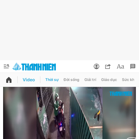
Video
Thời sự
Đời sống
Giải trí
Giáo dục
Sức khỏe
QUẢNG CÁO
ĐẶT BÁO
Thông tin tài khoản
Đổi mật khẩu
Chuyên mục
Tin đã lưu
Chuyên mục khác