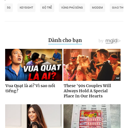
5G
KEYSIGHT
ĐỘ TRỄ
VÙNG PHỦ SÓNG
MODEM
GIAO THỨC