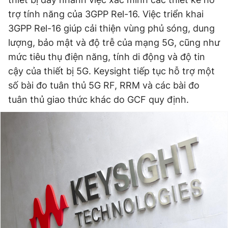
trợ tính năng của 3GPP Rel-16. Việc triển khai
3GPP Rel-16 giúp cải thiện vùng phủ sóng, dung
Đọc Thanh Niên trên điện thoại
lượng, bảo mật và độ trễ của mạng 5G, cũng như
mức tiêu thụ điện năng, tính di động và độ tin
cậy của thiết bị 5G. Keysight tiếp tục hỗ trợ một
số bài đo tuân thủ 5G RF, RRM và các bài đo
Theo dõi báo trên
tuân thủ giao thức khác do GCF quy định.
Hotline
Liên hệ quảng cáo
0906 645 777
0908 780 404
Đặt báo
Quảng cáo
RSS
Tòa soạn
Chính sách bảo
Tổng biên tập: Nguyễn Ngọc Toàn
Phó tổng biên tập thường trực: Hải Thành
Phó tổng biên tập: Lâm Hiếu Dũng
Phó tổng biên tập: Trần Việt Hưng
Tổng thư ký tòa soạn: Đức Trung