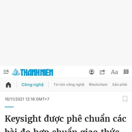
Công nghệ
Tin tức công nghệ
Blockchain
Sản phẩm
QUẢNG CÁO
ĐẶT BÁO
16/11/2021 12:18 GMT+7
Thông tin tài khoản
Keysight được phê chuẩn các
Đổi mật khẩu
Chuyên mục
Tin đã lưu