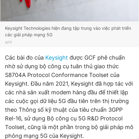
Giấy phép xuất bản số 110/GP - BTTTT cấp ngày 24.3.2020
© 2003-2026 Bản quyền thuộc về Báo Thanh Niên. Cấm sao
chép dưới mọi hình thức nếu không có sự chấp thuận bằng văn
bản. Phát triển bởi ePi Technologies, JSC.
Keysight Technologies hiện đang tập trung vào việc phát triển
các giải pháp mạng 5G
AFP
Các bài đo của
Keysight
được GCF phê chuẩn
nhờ sử dụng bộ công cụ tuân thủ giao thức
S8704A Protocol Conformance Toolset của
Keysight. Đầu năm 2021, Keysight đã hợp tác với
các nhà sản xuất modem hàng đầu để thiết lập
các cuộc gọi dữ liệu 5G đầu tiên trên thị trường
theo Thông số kỹ thuật của tiêu chuẩn 3GPP
Rel-16, sử dụng Bộ công cụ 5G R&D Protocol
Toolset, cũng là một phần trong bộ giải pháp mô
phỏng mạng 5G của Keysight.