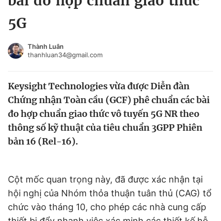
bài đo hợp chuẩn giao thức
Chuyên mục khác
5G
Tin đã xem
Chào ngày mới
Tin 24h
Thành Luân
Đăng xuất
thanhluan34@gmail.com
Tin thị trường
Tin 360
Keysight Technologies vừa được Diễn đàn
Video
Magazine
Chứng nhận Toàn cầu (GCF) phê chuẩn các bài
đo hợp chuẩn giao thức vô tuyến 5G NR theo
thông số kỹ thuật của tiêu chuẩn 3GPP Phiên
Sản phẩm khác
bản 16 (Rel-16).
Tiện ích
Bạn cần biết
Cột mốc quan trọng này, đã được xác nhận tại
Thông tin tòa soạn
Liên hệ quảng cáo
hội nghị của Nhóm thỏa thuận tuân thủ (CAG) tổ
chức vào tháng 10, cho phép các nhà cung cấp
thiết bị đẩy nhanh việc xác minh các thiết kế hỗ