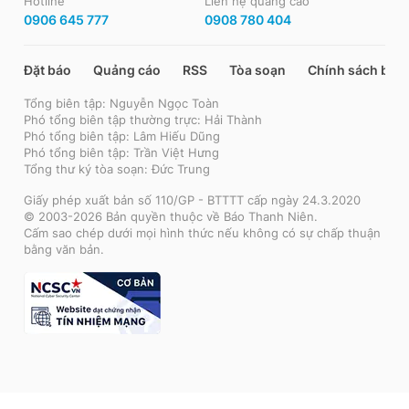
Hotline
Liên hệ quảng cáo
0906 645 777
0908 780 404
Đặt báo
Quảng cáo
RSS
Tòa soạn
Chính sách bảo
Tổng biên tập: Nguyễn Ngọc Toàn
Phó tổng biên tập thường trực: Hải Thành
Phó tổng biên tập: Lâm Hiếu Dũng
Phó tổng biên tập: Trần Việt Hưng
Tổng thư ký tòa soạn: Đức Trung
Giấy phép xuất bản số 110/GP - BTTTT cấp ngày 24.3.2020
© 2003-2026 Bản quyền thuộc về Báo Thanh Niên.
Cấm sao chép dưới mọi hình thức nếu không có sự chấp thuận
bằng văn bản.