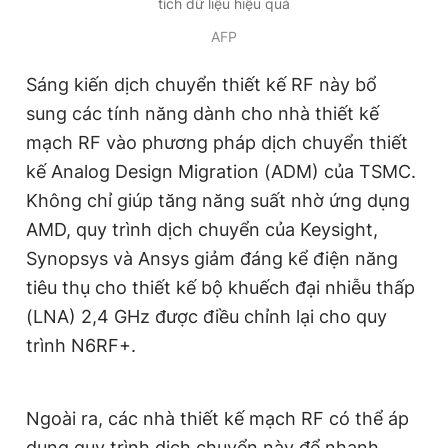
tích dữ liệu hiệu quả
Giấy phép xuất bản số 110/GP - BTTTT cấp ngày 24.3.2020
AFP
© 2003-2026 Bản quyền thuộc về Báo Thanh Niên. Cấm sao
chép dưới mọi hình thức nếu không có sự chấp thuận bằng văn
bản. Phát triển bởi ePi Technologies, JSC.
Sáng kiến dịch chuyển thiết kế RF này bổ
sung các tính năng dành cho nhà thiết kế
mạch RF vào phương pháp dịch chuyển thiết
kế Analog Design Migration (ADM) của TSMC.
Không chỉ giúp tăng năng suất nhờ ứng dụng
AMD, quy trình dịch chuyển của Keysight,
Synopsys và Ansys giảm đáng kể điện năng
tiêu thụ cho thiết kế bộ khuếch đại nhiễu thấp
(LNA) 2,4 GHz được điều chỉnh lại cho quy
trình N6RF+.
Ngoài ra, các nhà thiết kế mạch RF có thể áp
dụng quy trình dịch chuyển này để nhanh