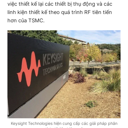
việc thiết kế lại các thiết bị thụ động và các
linh kiện thiết kế theo quá trình RF tiên tiến
hơn của TSMC.
Đọc Thanh Niên trên điện thoại
Theo dõi báo trên
Hotline
Liên hệ quảng cáo
0906 645 777
0908 780 404
Đặt báo
Quảng cáo
RSS
Tòa soạn
Chính sách bảo
Tổng biên tập: Nguyễn Ngọc Toàn
Phó tổng biên tập thường trực: Hải Thành
Phó tổng biên tập: Lâm Hiếu Dũng
Phó tổng biên tập: Trần Việt Hưng
Keysight Technologies hiện cung cấp các giải pháp phân
Tổng thư ký tòa soạn: Đức Trung