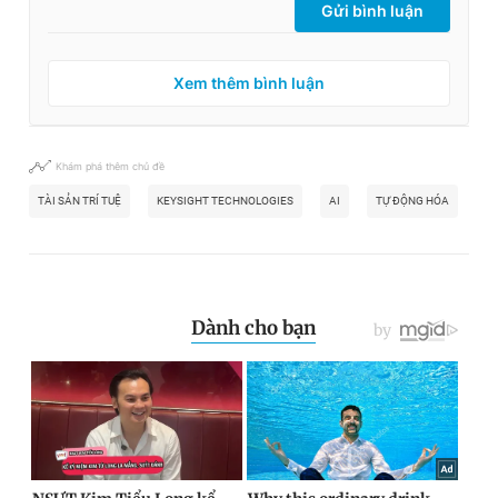
Gửi bình luận
Xem thêm bình luận
Khám phá thêm chủ đề
TÀI SẢN TRÍ TUỆ
KEYSIGHT TECHNOLOGIES
AI
TỰ ĐỘNG HÓA
A