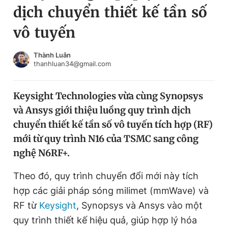
dịch chuyển thiết kế tần số
Chuyên mục khác
Tin đã xem
vô tuyến
Chào ngày mới
Tin 24h
Đăng xuất
Thành Luân
thanhluan34@gmail.com
Tin thị trường
Tin 360
Keysight Technologies vừa cùng Synopsys
Video
Magazine
và Ansys giới thiệu luồng quy trình dịch
chuyển thiết kế tần số vô tuyến tích hợp (RF)
Sản phẩm khác
mới từ quy trình N16 của TSMC sang công
nghệ N6RF+.
Tiện ích
Bạn cần biết
Theo đó, quy trình chuyển đổi mới này tích
Thông tin tòa soạn
Liên hệ quảng cáo
hợp các giải pháp sóng milimet (mmWave) và
RF từ
Keysight
, Synopsys và Ansys vào một
quy trình thiết kế hiệu quả, giúp hợp lý hóa