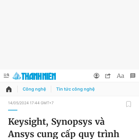
Công nghệ
Tin tức công nghệ
QUẢNG CÁO
ĐẶT BÁO
14/05/2024 17:44 GMT+7
Thông tin tài khoản
Keysight, Synopsys và
Đổi mật khẩu
Chuyên mục
Ansys cung cấp quy trình
Tin đã lưu