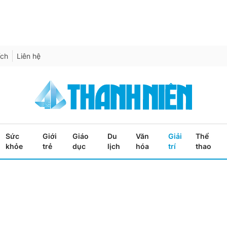
ích
Liên hệ
Sức
Giới
Giáo
Du
Văn
Giải
Thể
khỏe
trẻ
dục
lịch
hóa
trí
thao