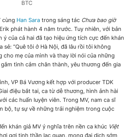
BTC
y” cùng
Han Sara
trong sáng tác
Chưa bao giờ
 Erik phát hành 4 năm trước. Tuy nhiên, với bản
n ý của cả hai đã tạo hiệu ứng tích cực đến khán
a sẻ: “Quê tôi ở Hà Nội, đã lâu rồi tôi không
g cho mẹ của mình và thay lời nói của những
 gắm tình cảm chân thành, yêu thương đến gia
ình, VP Bá Vương kết hợp với producer TDK
 Giai điệu bắt tai, ca từ dễ thương, hình ảnh hài
với các huấn luyện viên. Trong MV, nam ca sĩ
 bộ, tự sự về những trải nghiệm trong cuộc
đến khán giả MV ý nghĩa trên nền ca khúc
Việt
khơi gợi tinh thần lạc quan, mong đại dịch sớm