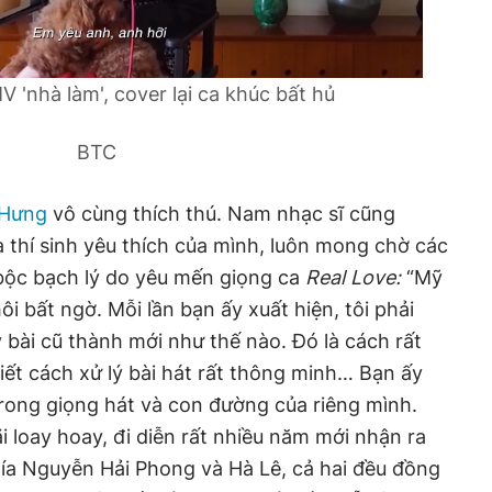
 'nhà làm', cover lại ca khúc bất hủ
BTC
 Hưng
vô cùng thích thú. Nam nhạc sĩ cũng
à thí sinh yêu thích của mình, luôn mong chờ các
 bộc bạch lý do yêu mến giọng ca
Real Love:
“Mỹ
ôi bất ngờ. Mỗi lần bạn ấy xuất hiện, tôi phải
bài cũ thành mới như thế nào. Đó là cách rất
iết cách xử lý bài hát rất thông minh… Bạn ấy
rong giọng hát và con đường của riêng mình.
i loay hoay, đi diễn rất nhiều năm mới nhận ra
phía Nguyễn Hải Phong và Hà Lê, cả hai đều đồng