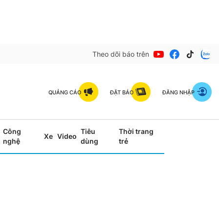
Theo dõi báo trên
QUẢNG CÁO
ĐẶT BÁO
ĐĂNG NHẬP
Công
Tiêu
Thời trang
Xe
Video
nghệ
dùng
trẻ