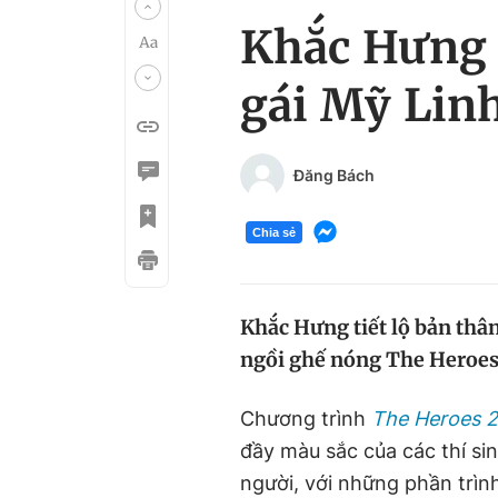
Khắc Hưng t
gái Mỹ Lin
Đăng Bách
Chia sẻ
Khắc Hưng tiết lộ bản thâ
ngồi ghế nóng The Heroes
Chương trình
The Heroes 
đầy màu sắc của các thí si
người, với những phần trìn