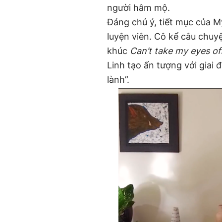
người hâm mộ.
Đáng chú ý, tiết mục của M
luyện viên. Cô kể câu chuy
khúc
Can’t take my eyes of
Linh tạo ấn tượng với giai
lành”.