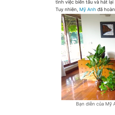
tình việc biến tấu và hát l
Tuy nhiên,
Mỹ Anh
đã hoàn 
Bạn diễn của Mỹ A