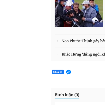
Noo Phước Thịnh gây bất 
Khắc Hưng ‘đứng ngồi kh
Chia sẻ
Bình luận (
0
)