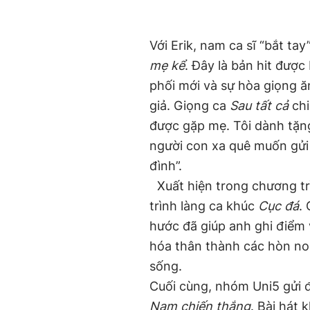
Với Erik, nam ca sĩ “bắt ta
mẹ kể
. Đây là bản hit được
phối mới và sự hòa giọng ă
giả. Giọng ca
Sau tất cả
chi
được gặp mẹ. Tôi dành tặn
người con xa quê muốn gửi
đình”.
Xuất hiện trong chương tr
trình làng ca khúc
Cục đá
.
hước đã giúp anh ghi điểm 
hóa thân thành các hòn non
sống.
Cuối cùng, nhóm Uni5 gửi 
Nam chiến thắng
. Bài hát 