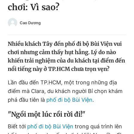
chơi: Vì sao?
Chuyên mục khác
Tin đã xem
Chào ngày mới
Tin 24h
Cao Dương
Đăng xuất
Tin thị trường
Tin 360
Nhiều khách Tây đến phố đi bộ Bùi Viện vui
chơi nhưng cảm thấy hụt hẫng. Lý do nào
Video
Magazine
khiến trải nghiệm của du khách tại điểm đến
nổi tiếng này ở TP.HCM chưa trọn vẹn?
Sản phẩm khác
Lần đầu đến TP.HCM, một trong những địa
điểm mà Clara, du khách người Bỉ chọn khám
Tiện ích
Bạn cần biết
phá đầu tiên là
phố đi bộ Bùi Viện
.
Thông tin tòa soạn
Liên hệ quảng cáo
"Ngồi một lúc rồi rời đi!"
Biết tới
phố đi bộ Bùi Viện
trong quá trình lên