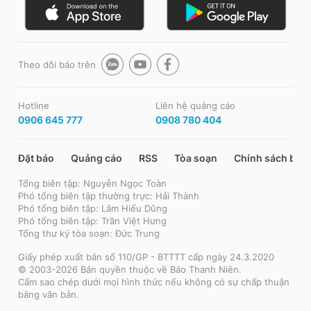
Theo dõi báo trên
Hotline
Liên hệ quảng cáo
0906 645 777
0908 780 404
Đặt báo
Quảng cáo
RSS
Tòa soạn
Chính sách bảo
Tổng biên tập: Nguyễn Ngọc Toàn
Phó tổng biên tập thường trực: Hải Thành
Phó tổng biên tập: Lâm Hiếu Dũng
Phó tổng biên tập: Trần Việt Hưng
Tổng thư ký tòa soạn: Đức Trung
Giấy phép xuất bản số 110/GP - BTTTT cấp ngày 24.3.2020
© 2003-2026 Bản quyền thuộc về Báo Thanh Niên.
Cấm sao chép dưới mọi hình thức nếu không có sự chấp thuận
bằng văn bản.