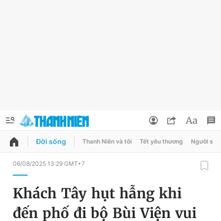
Đời sống
Thanh Niên và tôi
Tết yêu thương
Người sốn
QUẢNG CÁO
ĐẶT BÁO
06/08/2025 13:29 GMT+7
Thông tin tài khoản
Khách Tây hụt hẫng khi
Đổi mật khẩu
Chuyên mục
đến phố đi bộ Bùi Viện vui
Tin đã lưu