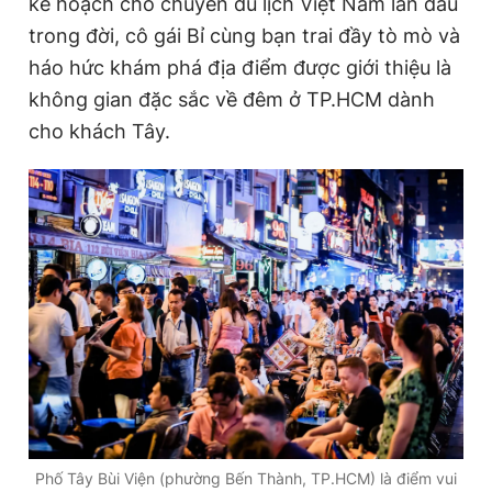
kế hoạch cho chuyến du lịch Việt Nam lần đầu
trong đời, cô gái Bỉ cùng bạn trai đầy tò mò và
háo hức khám phá địa điểm được giới thiệu là
Đọc Thanh Niên trên điện thoại
không gian đặc sắc về đêm ở TP.HCM dành
cho khách Tây.
Theo dõi báo trên
Hotline
Liên hệ quảng cáo
0906 645 777
0908 780 404
Đặt báo
Quảng cáo
RSS
Tòa soạn
Chính sách bảo
Tổng biên tập: Nguyễn Ngọc Toàn
Phó tổng biên tập thường trực: Hải Thành
Phó tổng biên tập: Lâm Hiếu Dũng
Phó tổng biên tập: Trần Việt Hưng
Tổng thư ký tòa soạn: Đức Trung
Phố Tây Bùi Viện (phường Bến Thành, TP.HCM) là điểm vui