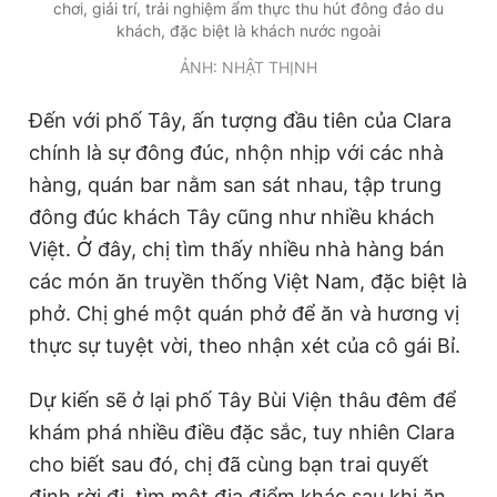
chơi, giải trí, trải nghiệm ẩm thực thu hút đông đảo du
Giấy phép xuất bản số 110/GP - BTTTT cấp ngày 24.3.2020
khách, đặc biệt là khách nước ngoài
© 2003-2026 Bản quyền thuộc về Báo Thanh Niên. Cấm sao
chép dưới mọi hình thức nếu không có sự chấp thuận bằng văn
ẢNH: NHẬT THỊNH
bản. Phát triển bởi ePi Technologies, JSC.
Đến với phố Tây, ấn tượng đầu tiên của Clara
chính là sự đông đúc, nhộn nhịp với các nhà
hàng, quán bar nằm san sát nhau, tập trung
đông đúc khách Tây cũng như nhiều khách
Việt. Ở đây, chị tìm thấy nhiều nhà hàng bán
các món ăn truyền thống Việt Nam, đặc biệt là
phở. Chị ghé một quán phở để ăn và hương vị
thực sự tuyệt vời, theo nhận xét của cô gái Bỉ.
Dự kiến sẽ ở lại phố Tây Bùi Viện thâu đêm để
khám phá nhiều điều đặc sắc, tuy nhiên Clara
cho biết sau đó, chị đã cùng bạn trai quyết
định rời đi, tìm một địa điểm khác sau khi ăn