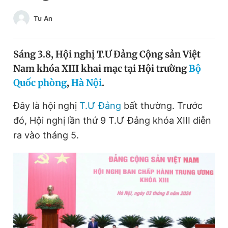
Chuyên mục khác
Tư An
Tin đã xem
Chào ngày mới
Tin 24h
Đăng xuất
Sáng 3.8, Hội nghị T.Ư Đảng Cộng sản Việt
Tin thị trường
Tin 360
Nam khóa XIII khai mạc tại Hội trường
Bộ
Quốc phòng
,
Hà Nội
.
Video
Magazine
Đây là hội nghị
T.Ư Đảng
bất thường. Trước
đó, Hội nghị lần thứ 9 T.Ư Đảng khóa XIII diễn
ra vào tháng 5.
Sản phẩm khác
Tiện ích
Bạn cần biết
Thông tin tòa soạn
Liên hệ quảng cáo