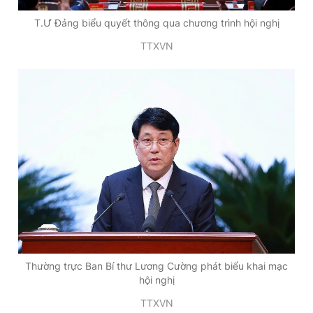
Giấy phép xuất bản số 110/GP - BTTTT cấp ngày 24.3.2020
T.Ư Đảng biểu quyết thông qua chương trình hội nghị
© 2003-2026 Bản quyền thuộc về Báo Thanh Niên. Cấm sao
chép dưới mọi hình thức nếu không có sự chấp thuận bằng văn
TTXVN
bản. Phát triển bởi ePi Technologies, JSC.
Thường trực Ban Bí thư Lương Cường phát biểu khai mạc
hội nghị
TTXVN