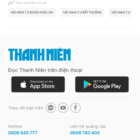
Khám phá thêm chủ đề
HỘI NGHỊ T.Ư ĐẢNG KHÓA XIII
HỘI NGHỊ T.Ư BẤT THƯỜNG
HỘI NGHỊ T.Ư
Đọc Thanh Niên trên điện thoại
Theo dõi báo trên
Hotline
Liên hệ quảng cáo
0906 645 777
0908 780 404