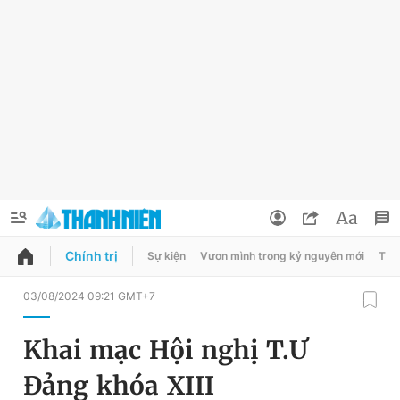
Chính trị
Sự kiện
Vươn mình trong kỷ nguyên mới
Thời
QUẢNG CÁO
ĐẶT BÁO
03/08/2024 09:21 GMT+7
Thông tin tài khoản
Khai mạc Hội nghị T.Ư
Đổi mật khẩu
Chuyên mục
Đảng khóa XIII
Tin đã lưu