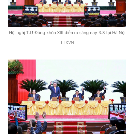
Đọc Thanh Niên trên điện thoại
Hội nghị T.Ư Đảng khóa XIII diễn ra sáng nay 3.8 tại Hà Nội
TTXVN
Theo dõi báo trên
Hotline
Liên hệ quảng cáo
0906 645 777
0908 780 404
Đặt báo
Quảng cáo
RSS
Tòa soạn
Chính sách bảo
Tổng biên tập: Nguyễn Ngọc Toàn
Phó tổng biên tập thường trực: Hải Thành
Phó tổng biên tập: Lâm Hiếu Dũng
Phó tổng biên tập: Trần Việt Hưng
Tổng thư ký tòa soạn: Đức Trung