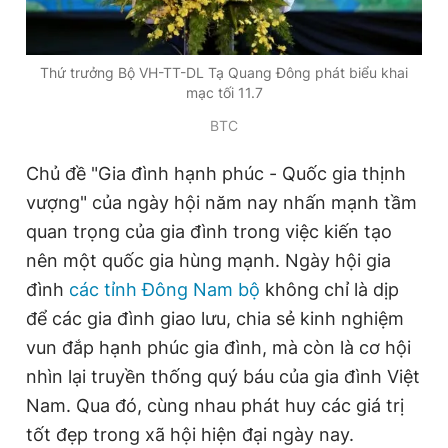
Giấy phép xuất bản số 110/GP - BTTTT cấp ngày 24.3.2020
© 2003-2026 Bản quyền thuộc về Báo Thanh Niên. Cấm sao
chép dưới mọi hình thức nếu không có sự chấp thuận bằng văn
Thứ trưởng Bộ VH-TT-DL Tạ Quang Đông phát biểu khai
bản. Phát triển bởi ePi Technologies, JSC.
mạc tối 11.7
BTC
Chủ đề "Gia đình hạnh phúc - Quốc gia thịnh
vượng" của ngày hội năm nay nhấn mạnh tầm
quan trọng của gia đình trong việc kiến tạo
nên một quốc gia hùng mạnh. Ngày hội gia
đình
các tỉnh Đông Nam bộ
không chỉ là dịp
để các gia đình giao lưu, chia sẻ kinh nghiệm
vun đắp hạnh phúc gia đình, mà còn là cơ hội
nhìn lại truyền thống quý báu của gia đình Việt
Nam. Qua đó, cùng nhau phát huy các giá trị
tốt đẹp trong xã hội hiện đại ngày nay.