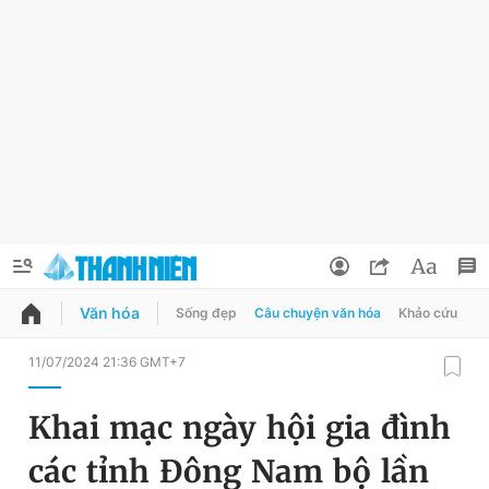
Văn hóa
Sống đẹp
Câu chuyện văn hóa
Khảo cứu
X
QUẢNG CÁO
ĐẶT BÁO
11/07/2024 21:36 GMT+7
Thông tin tài khoản
Khai mạc ngày hội gia đình
Đổi mật khẩu
Chuyên mục
các tỉnh Đông Nam bộ lần
Tin đã lưu