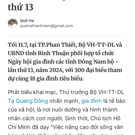
thứ 13
Chuyên mục khác
Tin đã xem
Chào ngày mới
Tin 24h
Quế Hà
quehathanhnien@gmail.com
Đăng xuất
Tin thị trường
Tin 360
Tối 11.7, tại TP.Phan Thiết, Bộ VH-TT-DL và
UBND tỉnh Bình Thuận phối hợp tổ chức
Video
Magazine
Ngày hội gia đình các tỉnh Đông Nam bộ -
lần thứ 13, năm 2024, với 300 đại biểu tham
dự cùng 18 gia đình tiêu biểu.
Sản phẩm khác
Tiện ích
Phát biểu khai mạc, Thứ trưởng Bộ VH-TT-DL
Bạn cần biết
Tạ Quang Đông
nhấn mạnh,
gia đình
là tế bào
của xã hội; là nơi nuôi dưỡng và hình thành
Thông tin tòa soạn
Liên hệ quảng cáo
nhân cách con người. Sinh thời, Chủ tịch Hồ
Chí Minh đã dạy "Việc nâng cao đời sống văn