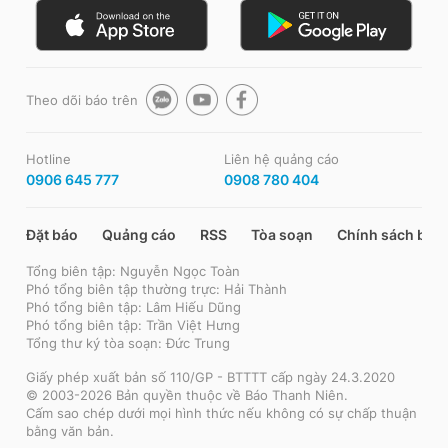
Theo dõi báo trên
Hotline
Liên hệ quảng cáo
0906 645 777
0908 780 404
Đặt báo
Quảng cáo
RSS
Tòa soạn
Chính sách bảo
Tổng biên tập: Nguyễn Ngọc Toàn
Phó tổng biên tập thường trực: Hải Thành
Phó tổng biên tập: Lâm Hiếu Dũng
Phó tổng biên tập: Trần Việt Hưng
Tổng thư ký tòa soạn: Đức Trung
Giấy phép xuất bản số 110/GP - BTTTT cấp ngày 24.3.2020
© 2003-2026 Bản quyền thuộc về Báo Thanh Niên.
Cấm sao chép dưới mọi hình thức nếu không có sự chấp thuận
bằng văn bản.