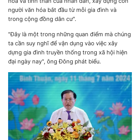
hóa và tinh thần của nhân dân, xây dựng con
người văn hóa bắt đầu từ mỗi gia đình và
trong cộng đồng dân cư".
Đọc Thanh Niên trên điện thoại
"Đây là một trong những quan điểm mà chúng
ta cần suy nghĩ để vận dụng vào việc xây
dựng gia đình truyền thống trong xã hội hiện
Theo dõi báo trên
đại ngày nay", ông Đông phát biểu.
Hotline
Liên hệ quảng cáo
0906 645 777
0908 780 404
Đặt báo
Quảng cáo
RSS
Tòa soạn
Chính sách bảo
Tổng biên tập: Nguyễn Ngọc Toàn
Phó tổng biên tập thường trực: Hải Thành
Phó tổng biên tập: Lâm Hiếu Dũng
Phó tổng biên tập: Trần Việt Hưng
Tổng thư ký tòa soạn: Đức Trung