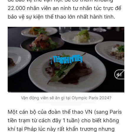
22.000 nhân viên an ninh tư nhân túc trực để
bảo vệ sự kiện thể thao lớn nhất hành tinh.
C
0:01
/
D
1:52
Vận động viên sẽ ăn gì tại Olympic Paris 2024?
u
u
Một cán bộ của đoàn thể thao VN (sang Paris
r
r
tiền trạm từ cách đây 1 tuần) cho biết không
r
a
khí tại Pháp lúc này rất khẩn trương nhưng