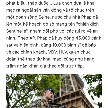
phát biểu, thắp đuốc… Lựa chọn đưa lễ khai
mạc ra ngoài sân vận động và tổ chức trên
một đoạn sông Seine, nước chủ nhà Pháp đã
Đọc Thanh Niên trên điện thoại
lên một kế hoạch đồ sộ mang tên "chiến dịch
Sentinelle", nhằm đối phó với các rủi ro về an
ninh. Theo AP, Pháp đã huy động 45.000 cảnh
sát và hiến binh, cùng 10.000 binh sĩ để bảo
Theo dõi báo trên
vệ các chính khách, VĐV, HLV, quan chức
đoàn thể thao dự khai mạc, cũng như hàng
Hotline
Liên hệ quảng cáo
0906 645 777
0908 780 404
trăm ngàn khán giả theo dõi trực tiếp.
Đặt báo
Quảng cáo
RSS
Tòa soạn
Chính sách bảo
Tổng biên tập: Nguyễn Ngọc Toàn
Phó tổng biên tập thường trực: Hải Thành
Phó tổng biên tập: Lâm Hiếu Dũng
Phó tổng biên tập: Trần Việt Hưng
Tổng thư ký tòa soạn: Đức Trung