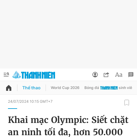
Thể thao
World Cup 2026
Bóng đá
sinh viên
QUẢNG CÁO
ĐẶT BÁO
24/07/2024 10:15 GMT+7
Thông tin tài khoản
Khai mạc Olympic: Siết chặt
Đổi mật khẩu
Chuyên mục
an ninh tối đa, hơn 50.000
Tin đã lưu