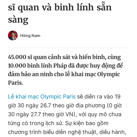
sĩ quan và binh lính sẵn
Chuyên mục khác
Tin đã xem
sàng
Chào ngày mới
Tin 24h
Đăng xuất
Hồng Nam
Tin thị trường
Tin 360
45.000 sĩ quan cảnh sát và hiến binh, cùng
Video
Magazine
10.000 binh lính Pháp đã được huy động để
đảm bảo an ninh cho lễ khai mạc Olympic
Sản phẩm khác
Paris.
Tiện ích
Bạn cần biết
Lễ khai mạc Olympic Paris
sẽ diễn ra vào 19
giờ 30 ngày 26.7 theo giờ địa phương (0 giờ
Thông tin tòa soạn
Liên hệ quảng cáo
30 ngày 27.7 theo giờ VN), với quy mô chưa
từng có trong lịch sử. Sự kiện bao gồm
chương trình biểu diễn nghệ thuật, diễu hành,