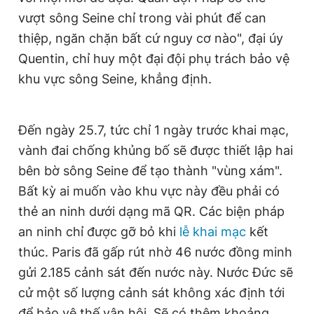
vượt sông Seine chỉ trong vài phút để can
thiệp, ngăn chặn bất cứ nguy cơ nào", đại úy
Quentin, chỉ huy một đại đội phụ trách bảo vệ
khu vực sông Seine, khẳng định.
Đến ngày 25.7, tức chỉ 1 ngày trước khai mạc,
vành đai chống khủng bố sẽ được thiết lập hai
bên bờ sông Seine để tạo thành "vùng xám".
Bất kỳ ai muốn vào khu vực này đều phải có
thẻ an ninh dưới dạng mã QR. Các biện pháp
an ninh chỉ được gỡ bỏ khi
lễ khai mạc
kết
thúc. Paris đã gấp rút nhờ 46 nước đồng minh
gửi 2.185 cảnh sát đến nước này. Nước Đức sẽ
cử một số lượng cảnh sát không xác định tới
để bảo vệ thế vận hội. Sẽ có thêm khoảng