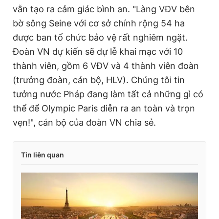
e
t
vẫn tạo ra cảm giác bình an. "Làng VĐV bên
n
i
bờ sông Seine với cơ sở chính rộng 54 ha
t
o
được ban tổ chức bảo vệ rất nghiêm ngặt.
T
n
Đoàn VN dự kiến sẽ dự lễ khai mạc với 10
i
thành viên, gồm 6 VĐV và 4 thành viên đoàn
m
(trưởng đoàn, cán bộ, HLV). Chúng tôi tin
e
tưởng nước Pháp đang làm tất cả những gì có
thể để Olympic Paris diễn ra an toàn và trọn
vẹn!", cán bộ của đoàn VN chia sẻ.
Tin liên quan