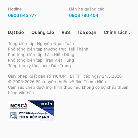
Hotline
Liên hệ quảng cáo
0906 645 777
0908 780 404
Đặt báo
Quảng cáo
RSS
Tòa soạn
Chính sách bảo
Tổng biên tập: Nguyễn Ngọc Toàn
Phó tổng biên tập thường trực: Hải Thành
Phó tổng biên tập: Lâm Hiếu Dũng
Phó tổng biên tập: Trần Việt Hưng
Tổng thư ký tòa soạn: Đức Trung
Giấy phép xuất bản số 110/GP - BTTTT cấp ngày 24.3.2020
© 2003-2026 Bản quyền thuộc về Báo Thanh Niên.
Cấm sao chép dưới mọi hình thức nếu không có sự chấp thuận
bằng văn bản.