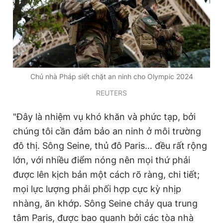
Giấy phép xuất bản số 110/GP - BTTTT cấp ngày 24.3.2020
© 2003-2026 Bản quyền thuộc về Báo Thanh Niên. Cấm sao
chép dưới mọi hình thức nếu không có sự chấp thuận bằng văn
bản. Phát triển bởi ePi Technologies, JSC.
Chủ nhà Pháp siết chặt an ninh cho Olympic 2024
REUTERS
"Đây là nhiệm vụ khó khăn và phức tạp, bởi
chúng tôi cần đảm bảo an ninh ở môi trường
đô thị. Sông Seine, thủ đô Paris… đều rất rộng
lớn, với nhiều điểm nóng nên mọi thứ phải
được lên kịch bản một cách rõ ràng, chi tiết;
mọi lực lượng phải phối hợp cực kỳ nhịp
nhàng, ăn khớp. Sông Seine chảy qua trung
tâm Paris, được bao quanh bởi các tòa nhà