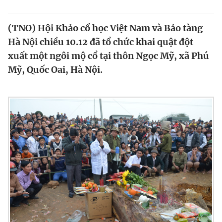
Tin đã xem
Chào ngày mới
Tin 24h
(TNO) Hội Khảo cổ học Việt Nam và Bảo tàng
Đăng xuất
Hà Nội chiều 10.12 đã tổ chức khai quật đột
Tin thị trường
Tin 360
xuất một ngôi mộ cổ tại thôn Ngọc Mỹ, xã Phú
Mỹ, Quốc Oai, Hà Nội.
Video
Magazine
Sản phẩm khác
Tiện ích
Bạn cần biết
Thông tin tòa soạn
Liên hệ quảng cáo