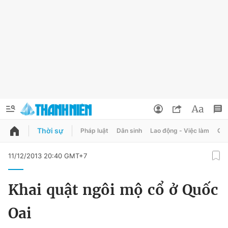
Thời sự
Pháp luật
Dân sinh
Lao động - Việc làm
Quy
QUẢNG CÁO
ĐẶT BÁO
11/12/2013 20:40 GMT+7
Thông tin tài khoản
Khai quật ngôi mộ cổ ở Quốc
Đổi mật khẩu
Chuyên mục
Oai
Tin đã lưu
Chuyên mục khác