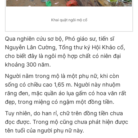
Đọc Thanh Niên trên điện thoại
Khai quật ngôi mộ cổ
Qua nghiên cứu sơ bộ, Phó giáo sư, tiến sĩ
Nguyễn Lân Cường, Tổng thư ký Hội Khảo cổ,
Theo dõi báo trên
cho biết đây là ngôi mộ hợp chất có niên đại
khoảng 300 năm.
Hotline
Liên hệ quảng cáo
0906 645 777
0908 780 404
Người nằm trong mộ là một phụ nữ, khi còn
sống có chiều cao 1,65 m. Người này nhuộm
Đặt báo
Quảng cáo
RSS
Tòa soạn
Chính sách bảo
răng đen, mặc quần áo lụa gấm có hoa văn rất
đẹp, trong miệng có ngậm một đồng tiền.
Tổng biên tập: Nguyễn Ngọc Toàn
Phó tổng biên tập thường trực: Hải Thành
Tuy nhiên, do han rỉ, chữ trên đồng tiền chưa
Phó tổng biên tập: Lâm Hiếu Dũng
Phó tổng biên tập: Trần Việt Hưng
đọc được. Trong mộ cũng chưa phát hiện được
Tổng thư ký tòa soạn: Đức Trung
tên tuổi của người phụ nữ này.
Giấy phép xuất bản số 110/GP - BTTTT cấp ngày 24.3.2020