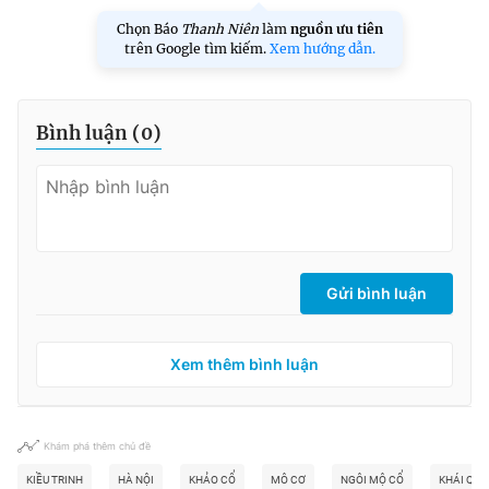
Chọn Báo
Thanh Niên
làm
nguồn ưu tiên
trên Google tìm kiếm.
Xem hướng dẫn.
Bình luận (
0
)
Gửi bình luận
Xem thêm bình luận
Khám phá thêm chủ đề
KIỀU TRINH
HÀ NỘI
KHẢO CỔ
MÔ CƠ
NGÔI MỘ CỔ
KHÁI QUÁ