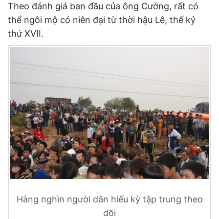
© 2003-2026 Bản quyền thuộc về Báo Thanh Niên. Cấm sao
Theo đánh giá ban đầu của ông Cường, rất có
chép dưới mọi hình thức nếu không có sự chấp thuận bằng văn
thể ngôi mộ có niên đại từ thời hậu Lê, thế kỷ
bản. Phát triển bởi ePi Technologies, JSC.
thứ XVII.
Hàng nghìn người dân hiếu kỳ tập trung theo
dõi