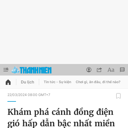
Du lịch
Tin tức - Sự kiện
Chơi gì, ăn đâu, đi thế nào?
B
QUẢNG CÁO
ĐẶT BÁO
22/03/2024 08:00 GMT+7
Thông tin tài khoản
Khám phá cánh đồng điện
Đổi mật khẩu
Chuyên mục
gió hấp dẫn bậc nhất miền
Tin đã lưu