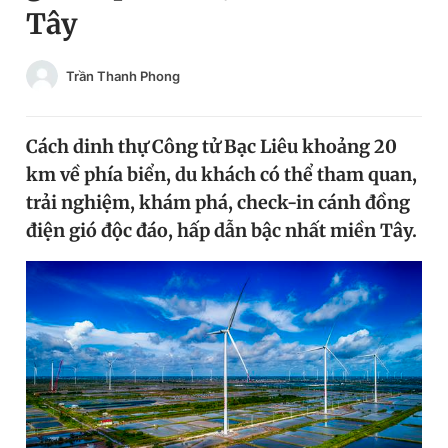
Tây
Chuyên mục khác
Tin đã xem
Chào ngày mới
Tin 24h
Trần Thanh Phong
Đăng xuất
Tin thị trường
Tin 360
Cách dinh thự Công tử Bạc Liêu khoảng 20
km về phía biển, du khách có thể tham quan,
Video
Magazine
trải nghiệm, khám phá, check-in cánh đồng
điện gió độc đáo, hấp dẫn bậc nhất miền Tây.
Sản phẩm khác
Tiện ích
Bạn cần biết
Thông tin tòa soạn
Liên hệ quảng cáo