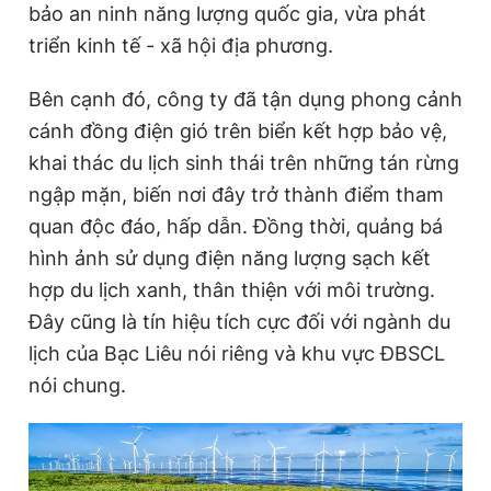
bảo an ninh năng lượng quốc gia, vừa phát
Giấy phép xuất bản số 110/GP - BTTTT cấp ngày 24.3.2020
© 2003-2026 Bản quyền thuộc về Báo Thanh Niên. Cấm sao
triển kinh tế - xã hội địa phương.
chép dưới mọi hình thức nếu không có sự chấp thuận bằng văn
bản. Phát triển bởi ePi Technologies, JSC.
Bên cạnh đó, công ty đã tận dụng phong cảnh
cánh đồng điện gió trên biển kết hợp bảo vệ,
khai thác du lịch sinh thái trên những tán rừng
ngập mặn, biến nơi đây trở thành điểm tham
quan độc đáo, hấp dẫn. Đồng thời, quảng bá
hình ảnh sử dụng điện năng lượng sạch kết
hợp du lịch xanh, thân thiện với môi trường.
Đây cũng là tín hiệu tích cực đối với ngành du
lịch của Bạc Liêu nói riêng và khu vực ĐBSCL
nói chung.