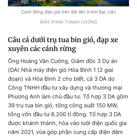
Cánh đồng điện gió trên đất liền ở tỉnh Bạc Liêu
Đọc Thanh Niên trên điện thoại
ẢNH: PHAN THANH CƯỜNG
Câu cá dưới trụ tua bin gió, đạp xe
xuyên các cánh rừng
Theo dõi báo trên
Ông Hoàng Văn Cường, Giám đốc 3 Dự án
(DA) Nhà máy điện gió Hòa Bình 1 (2 giai
Hotline
Liên hệ quảng cáo
đoạn) và Hòa Bình 2 cho biết, cả 3 DA do
0906 645 777
0908 780 404
Công TNHH đầu tư xây dựng và thương mại
Phương Anh làm chủ đầu tư. Tổ hợp 3 DA gồm
Đặt báo
Quảng cáo
RSS
Tòa soạn
Chính sách bảo
39 trụ tua bin gió, tổng công suất 150 MW,
Tổng biên tập: Nguyễn Ngọc Toàn
tổng vốn đầu tư 8.200 tỉ đồng. Tổ hợp 3 DA
Phó tổng biên tập thường trực: Hải Thành
Phó tổng biên tập: Lâm Hiếu Dũng
được khánh thành, hòa vào lưới điện quốc gia
Phó tổng biên tập: Trần Việt Hưng
năm 2021, vừa góp phần cung cấp điện đảm
Tổng thư ký tòa soạn: Đức Trung