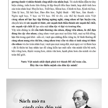
Giấy phép xuất bản số 110/GP - BTTTT cấp ngày 24.3.2020
© 2003-2026 Bản quyền thuộc về Báo Thanh Niên. Cấm sao
chép dưới mọi hình thức nếu không có sự chấp thuận bằng văn
bản. Phát triển bởi ePi Technologies, JSC.