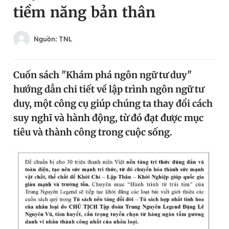
tiềm năng bản thân
Chuyên mục khác
Tin đã xem
Chào ngày mới
Tin 24h
Nguồn: TNL
Đăng xuất
Tin thị trường
Tin 360
Cuốn sách "Khám phá ngôn ngữ tư duy"
hướng dẫn chi tiết về lập trình ngôn ngữ tư
Video
Magazine
duy, một công cụ giúp chúng ta thay đổi cách
suy nghĩ và hành động, từ đó đạt được mục
tiêu và thành công trong cuộc sống.
Sản phẩm khác
Tiện ích
Bạn cần biết
Thông tin tòa soạn
Liên hệ quảng cáo