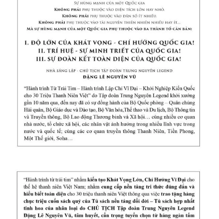
Đọc Thanh Niên trên điện thoại
Theo dõi báo trên
Hotline
Liên hệ quảng cáo
0906 645 777
0908 780 404
Đặt báo
Quảng cáo
RSS
Tòa soạn
Chính sách bảo
Tổng biên tập: Nguyễn Ngọc Toàn
Phó tổng biên tập thường trực: Hải Thành
Phó tổng biên tập: Lâm Hiếu Dũng
Phó tổng biên tập: Trần Việt Hưng
Tổng thư ký tòa soạn: Đức Trung