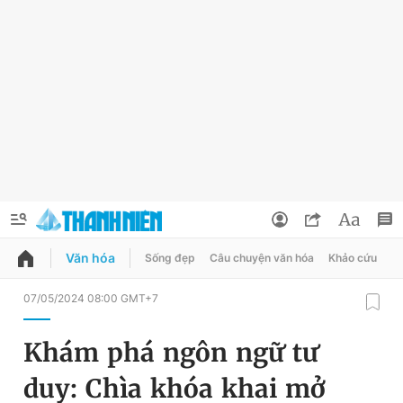
Văn hóa
Sống đẹp
Câu chuyện văn hóa
Khảo cứu
X
QUẢNG CÁO
ĐẶT BÁO
07/05/2024 08:00 GMT+7
Thông tin tài khoản
Khám phá ngôn ngữ tư
Đổi mật khẩu
Chuyên mục
duy: Chìa khóa khai mở
Tin đã lưu