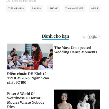
Khám phá thêm chủ đề
TIẾT KIỆM PIN
SẠC PIN
IPHONE
TÍNH NĂNG MỚI
APPLE