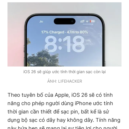
Đọc Thanh Niên trên điện thoại
Theo dõi báo trên
iOS 26 sẽ giúp ước tính thời gian sạc còn lại
Hotline
Liên hệ quảng cáo
0906 645 777
0908 780 404
ẢNH: LIFEHACKER
Đặt báo
Quảng cáo
RSS
Tòa soạn
Chính sách bảo
Theo tuyên bố của Apple, iOS 26 sẽ có tính
năng cho phép người dùng iPhone ước tính
Tổng biên tập: Nguyễn Ngọc Toàn
Phó tổng biên tập thường trực: Hải Thành
thời gian cần thiết để sạc pin, bất kể là sử
Phó tổng biên tập: Lâm Hiếu Dũng
dụng bộ sạc có dây hay không dây. Tính năng
Phó tổng biên tập: Trần Việt Hưng
Tổng thư ký tòa soạn: Đức Trung
này hứa hẹn sẽ mang lại sự tiện lợi cho người