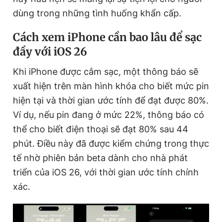
Giấy phép xuất bản số 110/GP - BTTTT cấp ngày 24.3.2020
dùng trong những tình huống khẩn cấp.
© 2003-2026 Bản quyền thuộc về Báo Thanh Niên. Cấm sao
chép dưới mọi hình thức nếu không có sự chấp thuận bằng văn
Cách xem iPhone cần bao lâu để sạc
bản. Phát triển bởi ePi Technologies, JSC.
đầy với iOS 26
Khi iPhone được cắm sạc, một thông báo sẽ
xuất hiện trên màn hình khóa cho biết mức pin
hiện tại và thời gian ước tính để đạt được 80%.
Ví dụ, nếu pin đang ở mức 22%, thông báo có
thể cho biết điện thoại sẽ đạt 80% sau 44
phút. Điều này đã được kiểm chứng trong thực
tế nhờ phiên bản beta dành cho nhà phát
triển của iOS 26, với thời gian ước tính chính
xác.