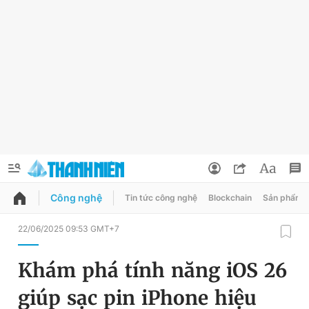
Công nghệ
Tin tức công nghệ
Blockchain
Sản phẩm
QUẢNG CÁO
ĐẶT BÁO
22/06/2025 09:53 GMT+7
Thông tin tài khoản
Khám phá tính năng iOS 26
Đổi mật khẩu
Chuyên mục
giúp sạc pin iPhone hiệu
Tin đã lưu