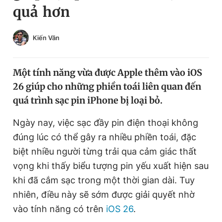
quả hơn
Chuyên mục khác
Tin đã xem
Chào ngày mới
Tin 24h
Kiến Văn
Đăng xuất
Tin thị trường
Tin 360
Một tính năng vừa được Apple thêm vào iOS
26 giúp cho những phiền toái liên quan đến
Video
Magazine
quá trình sạc pin iPhone bị loại bỏ.
Ngày nay, việc sạc đầy pin điện thoại không
Sản phẩm khác
đúng lúc có thể gây ra nhiều phiền toái, đặc
Tiện ích
biệt nhiều người từng trải qua cảm giác thất
Bạn cần biết
vọng khi thấy biểu tượng pin yếu xuất hiện sau
khi đã cắm sạc trong một thời gian dài. Tuy
Thông tin tòa soạn
Liên hệ quảng cáo
nhiên, điều này sẽ sớm được giải quyết nhờ
vào tính năng có trên
iOS 26
.