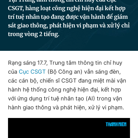
CSGT, hàng loạt công nghệ hiện đại kết hợp
trí tuệ nhân tạo đang được vận hành để giám
Đọc Thanh Niên trên điện thoại
sát giao thông, phát hiện vi phạm và xử lý chỉ
trong vòng 2 tiếng.
Theo dõi báo trên
Rạng sáng 17.7, Trung tâm thông tin chỉ huy
của
Cục CSGT
(Bộ Công an) vẫn sáng đèn,
Hotline
Liên hệ quảng cáo
các cán bộ, chiến sĩ CSGT đang miệt mài vận
0906 645 777
0908 780 404
hành hệ thống công nghệ hiện đại, kết hợp
với ứng dụng trí tuệ nhân tạo (AI) trong vận
Đặt báo
Quảng cáo
RSS
Tòa soạn
Chính sách bảo
hành giao thông và phát hiện, xử lý vi phạm.
Tổng biên tập: Nguyễn Ngọc Toàn
Phó tổng biên tập thường trực: Hải Thành
Phó tổng biên tập: Lâm Hiếu Dũng
Phó tổng biên tập: Trần Việt Hưng
Tổng thư ký tòa soạn: Đức Trung