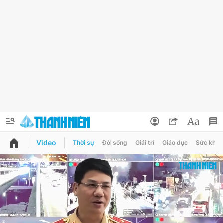
Video
Thời sự
Đời sống
Giải trí
Giáo dục
Sức khỏe
QUẢNG CÁO
ĐẶT BÁO
Thông tin tài khoản
Đổi mật khẩu
Chuyên mục
Tin đã lưu