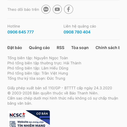
Theo dõi báo trên
Hotline
Liên hệ quảng cáo
0906 645 777
0908 780 404
Đặt báo
Quảng cáo
RSS
Tòa soạn
Chính sách bảo
Tổng biên tập: Nguyễn Ngọc Toàn
Phó tổng biên tập thường trực: Hải Thành
Phó tổng biên tập: Lâm Hiếu Dũng
Phó tổng biên tập: Trần Việt Hưng
Tổng thư ký tòa soạn: Đức Trung
Giấy phép xuất bản số 110/GP - BTTTT cấp ngày 24.3.2020
© 2003-2026 Bản quyền thuộc về Báo Thanh Niên.
Cấm sao chép dưới mọi hình thức nếu không có sự chấp thuận
bằng văn bản.