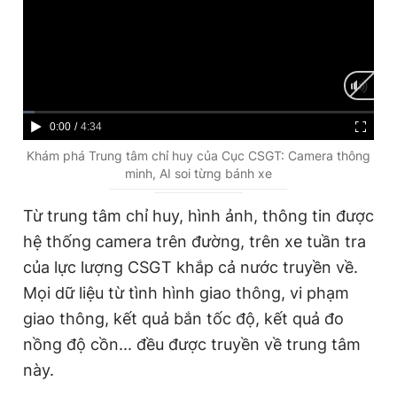
Giấy phép xuất bản số 110/GP - BTTTT cấp ngày 24.3.2020
© 2003-2026 Bản quyền thuộc về Báo Thanh Niên. Cấm sao
chép dưới mọi hình thức nếu không có sự chấp thuận bằng văn
bản. Phát triển bởi ePi Technologies, JSC.
C
0:00
/
D
4:34
u
u
Khám phá Trung tâm chỉ huy của Cục CSGT: Camera thông
minh, AI soi từng bánh xe
r
r
r
a
Từ trung tâm chỉ huy, hình ảnh, thông tin được
e
t
hệ thống camera trên đường, trên xe tuần tra
n
i
của lực lượng CSGT khắp cả nước truyền về.
t
o
Mọi dữ liệu từ tình hình giao thông, vi phạm
T
n
giao thông, kết quả bắn tốc độ, kết quả đo
i
nồng độ cồn... đều được truyền về trung tâm
m
này.
e