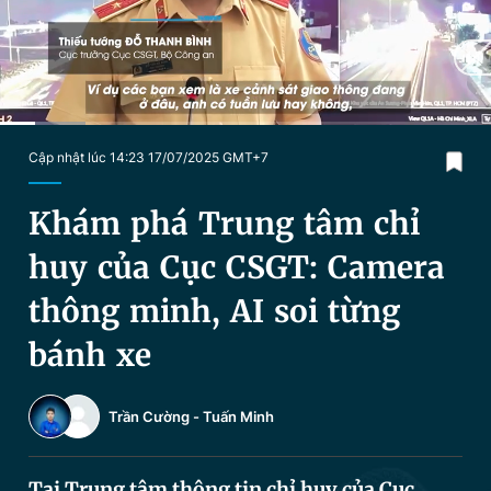
Chuyên mục khác
Tin đã xem
Chào ngày mới
Tin 24h
Đăng xuất
Tin thị trường
Tin 360
Current
0:20
/
Duration
4:34
Cập nhật lúc 14:23 17/07/2025 GMT+7
Time
Video
Magazine
Khám phá Trung tâm chỉ
huy của Cục CSGT: Camera
Sản phẩm khác
thông minh, AI soi từng
Tiện ích
Bạn cần biết
bánh xe
Thông tin tòa soạn
Liên hệ quảng cáo
Trần Cường
-
Tuấn Minh
Tại Trung tâm thông tin chỉ huy của Cục