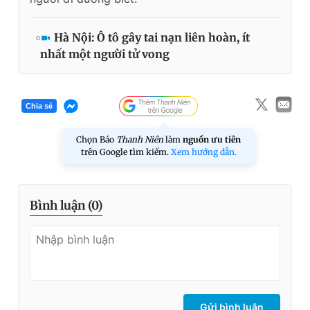
Hà Nội: Ô tô gây tai nạn liên hoàn, ít
nhất một người tử vong
Chia sẻ
Chọn Báo
Thanh Niên
làm
nguồn ưu tiên
trên Google tìm kiếm.
Xem hướng dẫn.
Bình luận (
0
)
Gửi bình luận